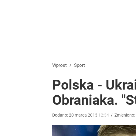
Farmacja: wzrost pod presją. co czeka branżę do 
dodaj
Nawrocki ma szansę na drugą kadencję? Tak ocenil
7
Wprost
/
Sport
Świetne wieści dla kibiców sportu w Polsce! Komis
Polska - Ukra
Obraniaka. "S
dodaj
Dodano:
20
marca
2013
12:34
/
Zmieniono: