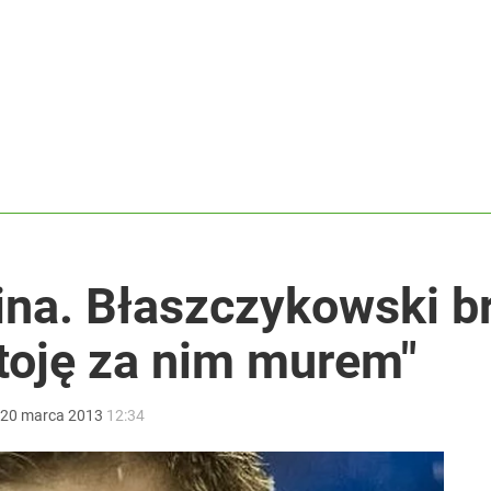
2030 roku?
i go Polacy. Sondaż dla „Wprost”
ja Europejska podjęła decyzję
ina. Błaszczykowski b
toję za nim murem"
20
marca
2013
12:34