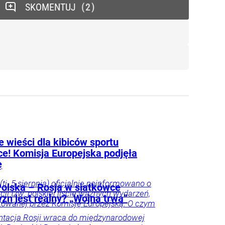
SKOMENTUJ
2
 wieści dla kibiców sportu
ce! Komisja Europejska podjęła
ę
(tj. 5 sierpnia) oficjalnie poinformowano o
olska – Rosja w siatkówce
acji tzw. polskiej liście ważnych wydarzeń,
zn jest realny? „Wojna trwa”
owanej przez Komisję Europejską. O czym
tacja Rosji wraca do międzynarodowej