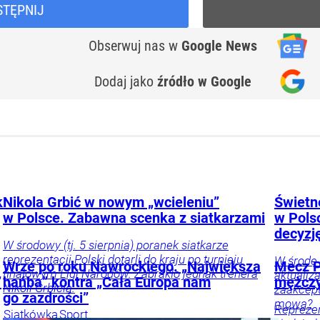
STĘPNIJ
Obserwuj nas
w
Google News
Dodaj jako
źródło w Google
k
Nikola Grbić w nowym „wcieleniu”
Świetne
w Polsce. Zabawna scenka z siatkarzami
w Pols
decyzj
W środowy (tj. 5 sierpnia) poranek siatkarze
reprezentacji Polski dotarli do kraju po turnieju
W środę 
Wrze po roku Nawrockiego. „Największa
Mecz P
finałowym Ligi Narodów. Zabrakło jednak trenera
aktualiz
”
hańba” kontra „Cała Europa nam
mężczy
Nikoli Grbicia.
zaakcept
go zazdrości”
mowa?
Reprezen
Siatkówka
Sport