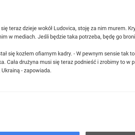
ię teraz dzieje wokół Ludovica, stoję za nim murem. Kryty
z nim w mediach. Jeśli będzie taka potrzeba, będę go bro
ł się kozłem ofiarnym kadry. - W pewnym sensie tak to
. Cała drużyna musi się teraz podnieść i zrobimy to w pi
 Ukrainą - zapowiada.