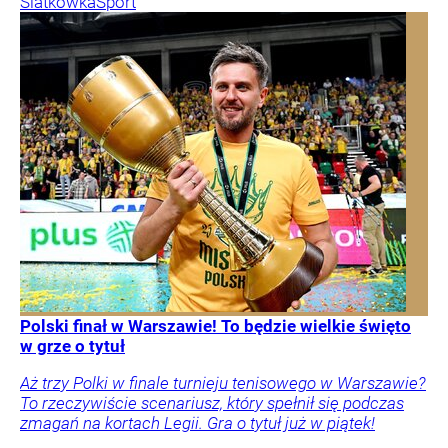
Siatkówka
Sport
Polski finał w Warszawie! To będzie wielkie święto
w grze o tytuł
Aż trzy Polki w finale turnieju tenisowego w Warszawie?
To rzeczywiście scenariusz, który spełnił się podczas
zmagań na kortach Legii. Gra o tytuł już w piątek!