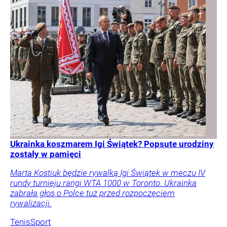
Ukrainka koszmarem Igi Świątek? Popsute urodziny
zostały w pamięci
Marta Kostiuk będzie rywalką Igi Świątek w meczu IV
rundy turnieju rangi WTA 1000 w Toronto. Ukrainka
zabrała głos o Polce tuż przed rozpoczęciem
rywalizacji.
Tenis
Sport