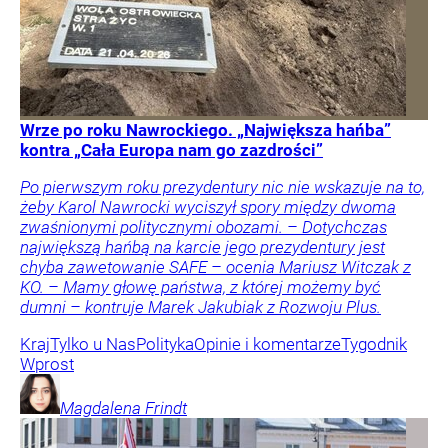
Wrze po roku Nawrockiego. „Największa hańba”
kontra „Cała Europa nam go zazdrości”
Po pierwszym roku prezydentury nic nie wskazuje na to,
żeby Karol Nawrocki wyciszył spory między dwoma
zwaśnionymi politycznymi obozami. – Dotychczas
największą hańbą na karcie jego prezydentury jest
chyba zawetowanie SAFE – ocenia Mariusz Witczak z
KO. – Mamy głowę państwa, z której możemy być
dumni – kontruje Marek Jakubiak z Rozwoju Plus.
Kraj
Tylko u Nas
Polityka
Opinie i komentarze
Tygodnik
Wprost
Magdalena
Frindt