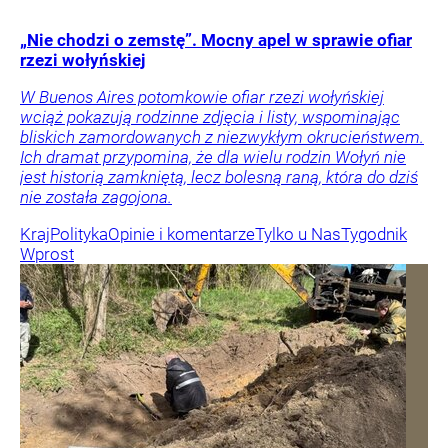
„Nie chodzi o zemstę”. Mocny apel w sprawie ofiar
rzezi wołyńskiej
W Buenos Aires potomkowie ofiar rzezi wołyńskiej
wciąż pokazują rodzinne zdjęcia i listy, wspominając
bliskich zamordowanych z niezwykłym okrucieństwem.
Ich dramat przypomina, że dla wielu rodzin Wołyń nie
jest historią zamkniętą, lecz bolesną raną, która do dziś
nie została zagojona.
Kraj
Polityka
Opinie i komentarze
Tylko u Nas
Tygodnik
Wprost