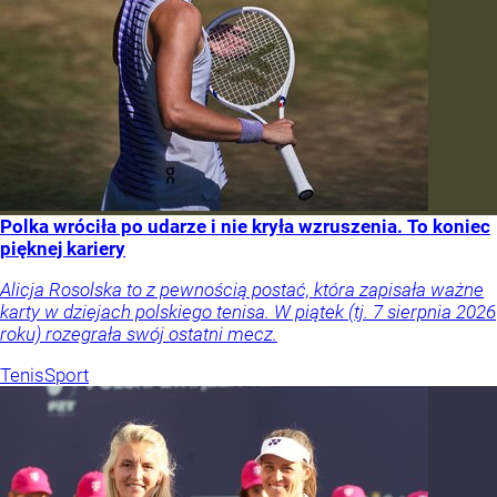
Polka wróciła po udarze i nie kryła wzruszenia. To koniec
pięknej kariery
Alicja Rosolska to z pewnością postać, która zapisała ważne
karty w dziejach polskiego tenisa. W piątek (tj. 7 sierpnia 2026
roku) rozegrała swój ostatni mecz.
Tenis
Sport