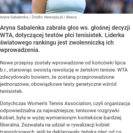
Aryna Sabalenka
/ Źródło:
Newspix.pl
/
Abaca
Aryna Sabalenka zabrała głos ws. głośnej decyzji
WTA, dotyczącej testów płci tenisistek. Liderka
światowego rankingu jest zwolenniczką ich
wprowadzenia.
Nowe przepisy zostały wprowadzone od końcówki lipca
b.r., stanowiąc swoistą rewolucję w żeńskim tenisie. WTA
zdecydowało bowiem, że zostaną przeprowadzone
jednorazowe, obowiązkowe testy genetyczne wśród
tenisistek.
Dotychczas Women's Tennis Association, czyli organizacja
odpowiedzialna za najważniejsze, tenisowe rozgrywki
kobiet, była w wyżej wymienionym kontekście bardziej
liberalna. Zezwalała na udział w rywalizacji kobiet
transpłciowych, jeśli te deklarowały żeńską płeć od co