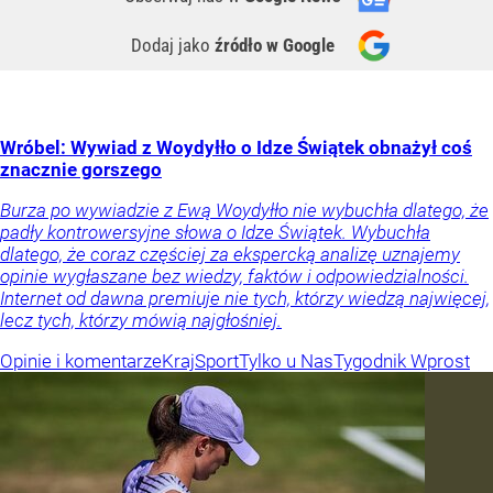
Dodaj jako
źródło w Google
Wróbel: Wywiad z Woydyłło o Idze Świątek obnażył coś
znacznie gorszego
Burza po wywiadzie z Ewą Woydyłło nie wybuchła dlatego, że
padły kontrowersyjne słowa o Idze Świątek. Wybuchła
dlatego, że coraz częściej za ekspercką analizę uznajemy
opinie wygłaszane bez wiedzy, faktów i odpowiedzialności.
Internet od dawna premiuje nie tych, którzy wiedzą najwięcej,
lecz tych, którzy mówią najgłośniej.
Opinie i komentarze
Kraj
Sport
Tylko u Nas
Tygodnik Wprost