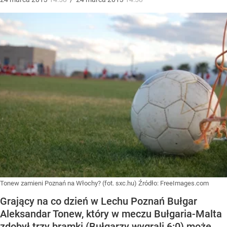
Tonew zamieni Poznań na Włochy? (fot. sxc.hu)
Źródło:
FreeImages.com
Grający na co dzień w Lechu Poznań Bułgar
Aleksandar Tonew, który w meczu Bułgaria-Malta
zdobył trzy bramki (Bułgarzy wygrali 6:0) może