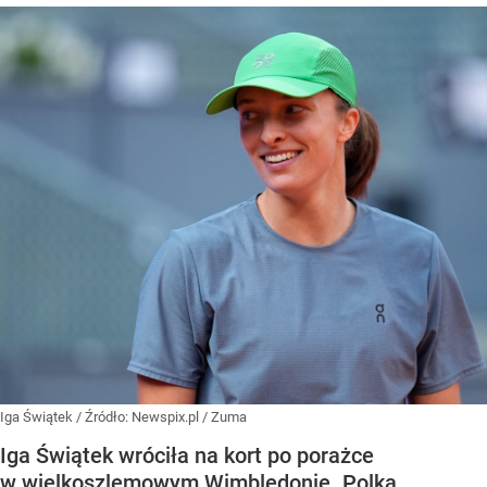
Iga Świątek
/ Źródło:
Newspix.pl
/
Zuma
Iga Świątek wróciła na kort po porażce
w wielkoszlemowym Wimbledonie. Polka