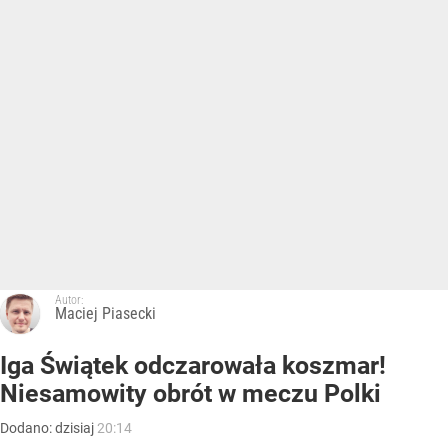
Autor:
Maciej Piasecki
Iga Świątek odczarowała koszmar!
Niesamowity obrót w meczu Polki
Dodano:
dzisiaj
20:14