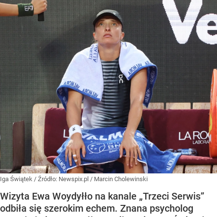
Iga Świątek
/ Źródło:
Newspix.pl
/
Marcin Cholewinski
Wizyta Ewa Woydyłło na kanale „Trzeci Serwis”
odbiła się szerokim echem. Znana psycholog