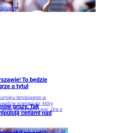
ka
Sport
iasecki
rszawie! To będzie
rze o tytuł
 turnieju tenisowego w
wiście scenariusz, który
nów grozy. Tak
magań na kortach Legii. Gra o
nipulują cenami nad
w nadmorskich smażalniach są