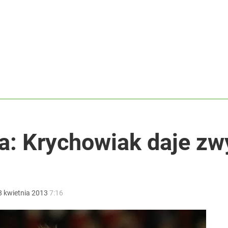
rowersyjna decyzja
anipulują cenami nad morzem
ą poszkodowani
ka: Krychowiak daje z
8
kwietnia
2013
7:16