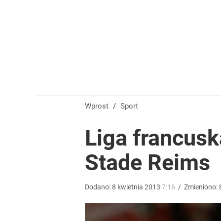
Reprezentant Polski wypisze się z kadry? To kont
dodaj
Tajemnica paragonów grozy. Tak restauratorzy m
3
Wprost
/
Sport
Gigantyczna kraksa na trasie Tour de Pologne! S
Liga francus
Stade Reims
dodaj
Dodano:
8
kwietnia
2013
7:16
/
Zmieniono: