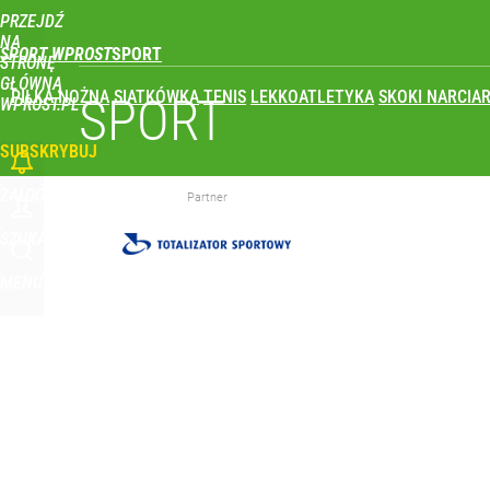
PRZEJDŹ
Udostępnij
0
Skomentuj
NA
SPORT WPROST
STRONĘ
GŁÓWNĄ
PIŁKA NOŻNA
SIATKÓWKA
TENIS
LEKKOATLETYKA
SKOKI NARCIAR
Real Madryt właśnie pobił rekord transferowy! For
SPORT
WPROST.PL
SUBSKRYBUJ
dodaj
ZALOGUJ
Partner
Iga Świątek zwróciła się do kibiców z Polski. Bę
SZUKAJ
MENU
dodaj
Polski finał w Warszawie! To będzie wielkie święto 
dodaj