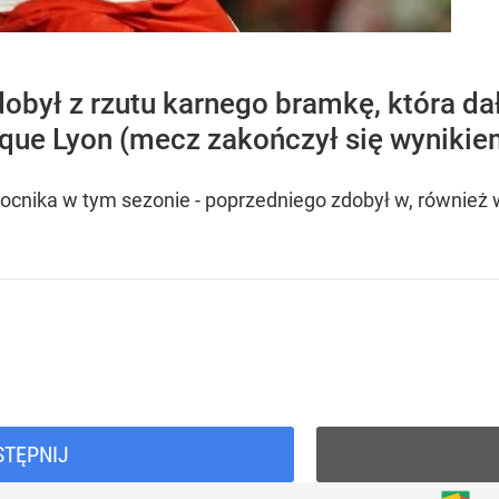
obył z rzutu karnego bramkę, która d
ue Lyon (mecz zakończył się wynikiem
mocnika w tym sezonie - poprzedniego zdobył w, równie
STĘPNIJ