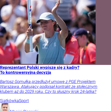
Reprezentant Polski wypisze się z kadry?
To kontrowersyjna decyzja
Bartosz Gomułka przedłużył umowę z PGE Projektem
Warszawa. Atakujący podpisał kontrakt ze stołecznym
klubem aż do 2029 roku. Czy to słuszny krok 24-latka?
Siatkówka
Sport