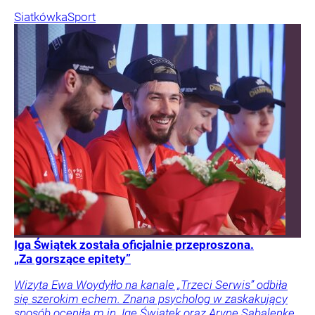
Siatkówka
Sport
Iga Świątek została oficjalnie przeproszona.
„Za gorszące epitety”
Wizyta Ewa Woydyłło na kanale „Trzeci Serwis” odbiła
się szerokim echem. Znana psycholog w zaskakujący
sposób oceniła m.in. Igę Świątek oraz Arynę Sabalenkę.