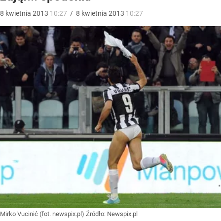
8
kwietnia
2013
10:27
/
8
kwietnia
2013
10:27
Mirko Vucinić (fot. newspix.pl)
Źródło:
Newspix.pl