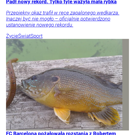
Padł nowy rekord. Tylko tyle ważyła mała rybka
Przepiękny okaz trafił w ręce zapalonego wędkarza.
Inaczej być nie mogło – oficjalnie potwierdzono
ustanowienie nowego rekordu.
Życie
Świat
Sport
FC Barcelona pożałowała rozstania z Robertem