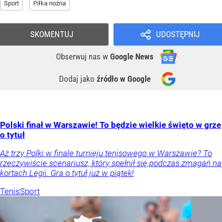
Sport
Piłka nożna
SKOMENTUJ
UDOSTĘPNIJ
Obserwuj nas
w
Google News
Dodaj jako
źródło w Google
Polski finał w Warszawie! To będzie wielkie święto w grze
o tytuł
Aż trzy Polki w finale turnieju tenisowego w Warszawie? To
rzeczywiście scenariusz, który spełnił się podczas zmagań na
kortach Legii. Gra o tytuł już w piątek!
Tenis
Sport