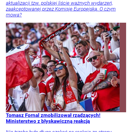
aktualizacji tzw. polskiej liście ważnych wydarzeń,
zaakceptowanej przez Komisję Europejską. O czym
mowa?
Tomasz Fornal zmobilizował rządzących!
Ministerstwo z błyskawiczną reakcją
Nie trzeba było długo czekać na reakcję ze strony