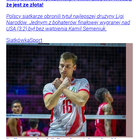
że jest ze złota!
Polscy siatkarze obronili tytuł najlepszej drużyny Ligi
Narodów. Jednym z bohaterów finałowej wygranej nad
USA (3:2) był bez wątpienia Kamil Semeniuk.
Siatkówka
Sport