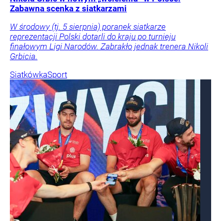
Zabawna scenka z siatkarzami
W środowy (tj. 5 sierpnia) poranek siatkarze
reprezentacji Polski dotarli do kraju po turnieju
finałowym Ligi Narodów. Zabrakło jednak trenera Nikoli
Grbicia.
Siatkówka
Sport