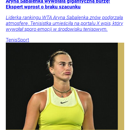
Aryna Sabalenka wywołała gigantyczną burzę!
Ekspert wprost o braku szacunku
Liderka rankingu WTA Aryna Sabalenka znów podgrzała
atmosferę. Tenisistka umieściła na portalu X wpis, który
wywołał sporo emocji w środowisku tenisowym.
Tenis
Sport