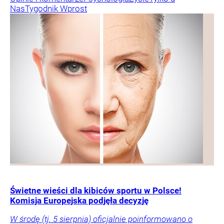
Nas
Tygodnik Wprost
Świetne wieści dla kibiców sportu w Polsce!
Komisja Europejska podjęła decyzję
W środę (tj. 5 sierpnia) oficjalnie poinformowano o