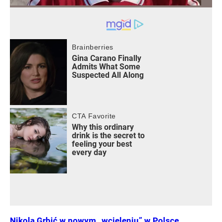
Nikola Grbić w nowym „wcieleniu” w Polsce.