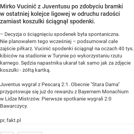
Mirko Vucinić z Juventusu po zdobyciu bramki
w ostatniej kolejce ligowej w odruchu radości
zamiast koszulki ściągnął spodenki.
– Decyzja o ściągnięciu spodenek była spontaniczna.
Nie planowałem tego wcześniej – podsumował całe
zajście piłkarz. Vucinić spodenki ściągnął na oczach 40 tys.
kibiców na stadionie w Turynie po wykorzystaniu rzutu
karnego. Sędzia napastnika ukarał tak samo jak za zdjęcie
koszulki - żółtą kartką.
Juventus wygrał z Pescarą 2:1. Obecnie "Stara Dama"
przygotowuje się już do rewanżu z Bayernem Monachium
w Lidze Mistrzów. Pierwsze spotkanie wygrali 2:0
Bawarczycy.
pr, fakt.pl