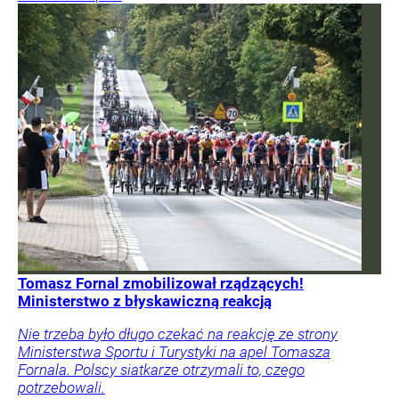
Tomasz Fornal zmobilizował rządzących!
Ministerstwo z błyskawiczną reakcją
Nie trzeba było długo czekać na reakcję ze strony
Ministerstwa Sportu i Turystyki na apel Tomasza
Fornala. Polscy siatkarze otrzymali to, czego
potrzebowali.