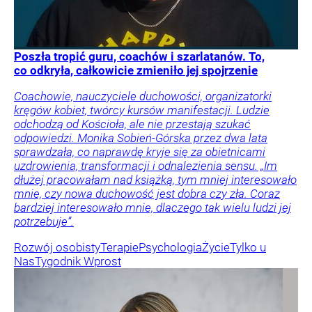
Poszła tropić guru, coachów i szarlatanów. To,
co odkryła, całkowicie zmieniło jej spojrzenie
Coachowie, nauczyciele duchowości, organizatorki
kręgów kobiet, twórcy kursów manifestacji. Ludzie
odchodzą od Kościoła, ale nie przestają szukać
odpowiedzi. Monika Sobień-Górska przez dwa lata
sprawdzała, co naprawdę kryje się za obietnicami
uzdrowienia, transformacji i odnalezienia sensu. „Im
dłużej pracowałam nad książką, tym mniej interesowało
mnie, czy nowa duchowość jest dobra czy zła. Coraz
bardziej interesowało mnie, dlaczego tak wielu ludzi jej
potrzebuje”.
Rozwój osobisty
Terapie
Psychologia
Życie
Tylko u
Nas
Tygodnik Wprost