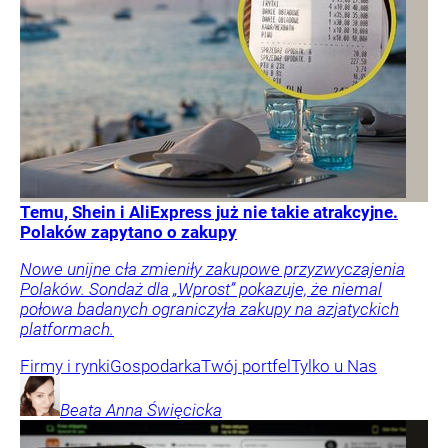
Temu, Shein i AliExpress już nie takie atrakcyjne.
Polaków zapytano o zakupy
Nowe unijne cła zmieniły zakupowe przyzwyczajenia
Polaków. Sondaż dla „Wprost” pokazuje, że niemal
połowa badanych ograniczyła zakupy na azjatyckich
platformach.
Firmy i rynki
Gospodarka
Twój portfel
Tylko u Nas
Beata Anna
Święcicka