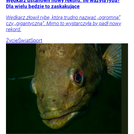
Wędkarz ustanowił nowy rekord. Ile ważyła ryba?
Dla wielu będzie to zaskakujące
Wędkarz złowił rybę, którą trudno nazwać „ogromną”
czy „gigantyczną”. Mimo to wystarczyła by padł nowy
rekord.
Życie
Świat
Sport