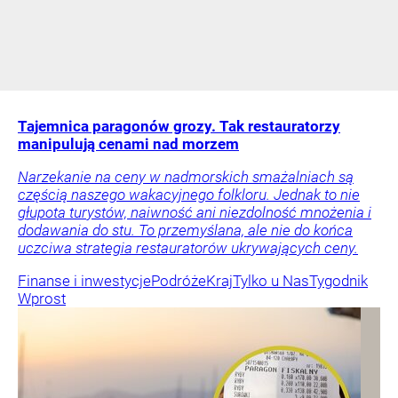
Tajemnica paragonów grozy. Tak restauratorzy
manipulują cenami nad morzem
Narzekanie na ceny w nadmorskich smażalniach są
częścią naszego wakacyjnego folkloru. Jednak to nie
głupota turystów, naiwność ani niezdolność mnożenia i
dodawania do stu. To przemyślana, ale nie do końca
uczciwa strategia restauratorów ukrywających ceny.
Finanse i inwestycje
Podróże
Kraj
Tylko u Nas
Tygodnik
Wprost