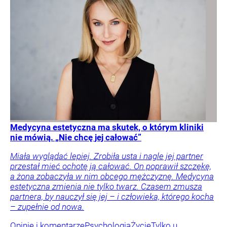
Medycyna estetyczna ma skutek, o którym kliniki
nie mówią. „Nie chcę jej całować”
Miała wyglądać lepiej. Zrobiła usta i nagle jej partner
przestał mieć ochotę ją całować. On poprawił szczękę,
a żona zobaczyła w nim obcego mężczyznę. Medycyna
estetyczna zmienia nie tylko twarz. Czasem zmusza
partnera, by nauczył się jej – i człowieka, którego kocha
– zupełnie od nowa.
Opinie i komentarze
Psychologia
Życie
Tylko u