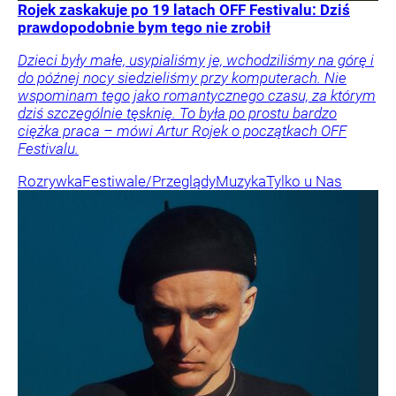
Rojek zaskakuje po 19 latach OFF Festivalu: Dziś
prawdopodobnie bym tego nie zrobił
Dzieci były małe, usypialiśmy je, wchodziliśmy na górę i
do późnej nocy siedzieliśmy przy komputerach. Nie
wspominam tego jako romantycznego czasu, za którym
dziś szczególnie tęsknię. To była po prostu bardzo
ciężka praca – mówi Artur Rojek o początkach OFF
Festivalu.
Rozrywka
Festiwale/Przeglądy
Muzyka
Tylko u Nas