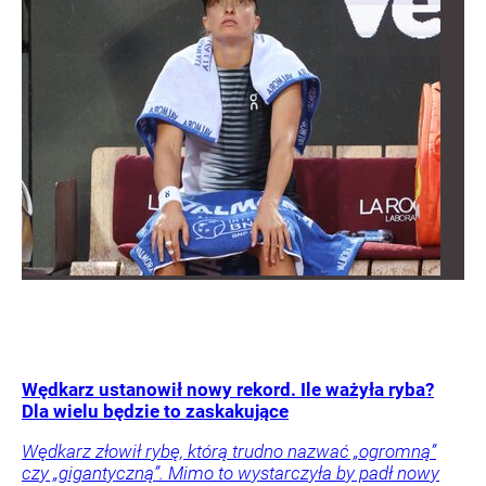
Wędkarz ustanowił nowy rekord. Ile ważyła ryba?
Dla wielu będzie to zaskakujące
Wędkarz złowił rybę, którą trudno nazwać „ogromną”
czy „gigantyczną”. Mimo to wystarczyła by padł nowy