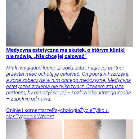
Medycyna estetyczna ma skutek, o którym kliniki
nie mówią. „Nie chcę jej całować”
Miała wyglądać lepiej. Zrobiła usta i nagle jej partner
przestał mieć ochotę ją całować. On poprawił szczękę,
a żona zobaczyła w nim obcego mężczyznę. Medycyna
estetyczna zmienia nie tylko twarz. Czasem zmusza
partnera, by nauczył się jej – i człowieka, którego kocha
– zupełnie od nowa.
Opinie i komentarze
Psychologia
Życie
Tylko u
Nas
Tygodnik Wprost