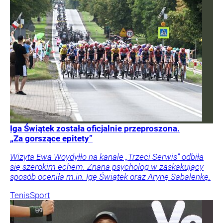
Iga Świątek została oficjalnie przeproszona.
„Za gorszące epitety”
Wizyta Ewa Woydyłło na kanale „Trzeci Serwis” odbiła
się szerokim echem. Znana psycholog w zaskakujący
sposób oceniła m.in. Igę Świątek oraz Arynę Sabalenkę.
Tenis
Sport