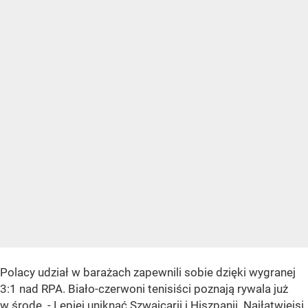
Polacy udział w barażach zapewnili sobie dzięki wygranej
3:1 nad RPA. Biało-czerwoni tenisiści poznają rywala już
w środę. - Lepiej uniknąć Szwajcarii i Hiszpanii. Najłatwiejsi