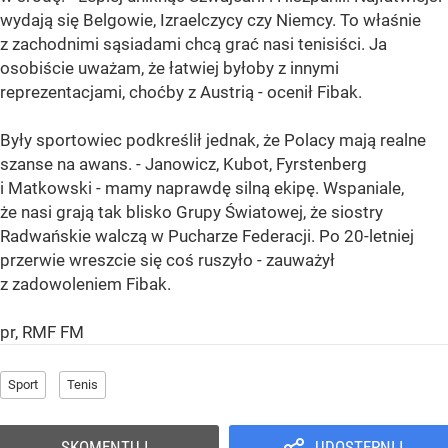
wydają się Belgowie, Izraelczycy czy Niemcy. To właśnie
z zachodnimi sąsiadami chcą grać nasi tenisiści. Ja
osobiście uważam, że łatwiej byłoby z innymi
reprezentacjami, choćby z Austrią - ocenił Fibak.
Były sportowiec podkreślił jednak, że Polacy mają realne
szanse na awans. - Janowicz, Kubot, Fyrstenberg
i Matkowski - mamy naprawdę silną ekipę. Wspaniale,
że nasi grają tak blisko Grupy Światowej, że siostry
Radwańskie walczą w Pucharze Federacji. Po 20-letniej
przerwie wreszcie się coś ruszyło - zauważył
z zadowoleniem Fibak.
pr, RMF FM
Sport
Tenis
SKOMENTUJ
UDOSTĘPNIJ