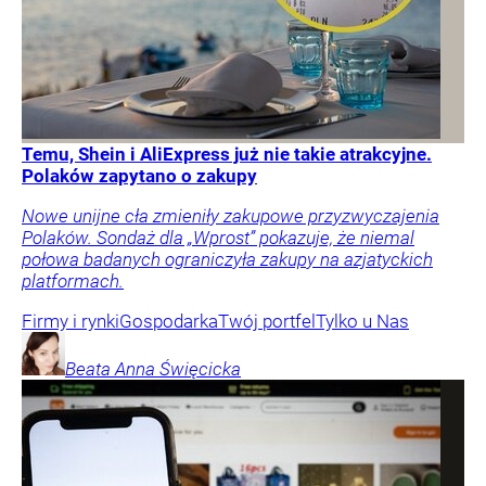
Temu, Shein i AliExpress już nie takie atrakcyjne.
Polaków zapytano o zakupy
Nowe unijne cła zmieniły zakupowe przyzwyczajenia
Polaków. Sondaż dla „Wprost” pokazuje, że niemal
połowa badanych ograniczyła zakupy na azjatyckich
platformach.
Firmy i rynki
Gospodarka
Twój portfel
Tylko u Nas
Beata Anna
Święcicka