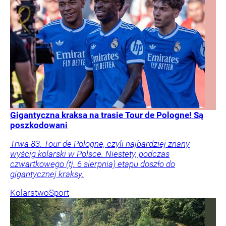
Gigantyczna kraksa na trasie Tour de Pologne! Są
poszkodowani
Trwa 83. Tour de Pologne, czyli najbardziej znany
wyścig kolarski w Polsce. Niestety, podczas
czwartkowego (tj. 6 sierpnia) etapu doszło do
gigantycznej kraksy.
Kolarstwo
Sport