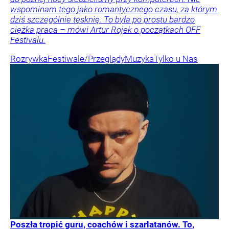
wspominam tego jako romantycznego czasu, za którym
dziś szczególnie tęsknię. To była po prostu bardzo
ciężka praca – mówi Artur Rojek o początkach OFF
Festivalu.
Rozrywka
Festiwale/Przeglądy
Muzyka
Tylko u Nas
Poszła tropić guru, coachów i szarlatanów. To,