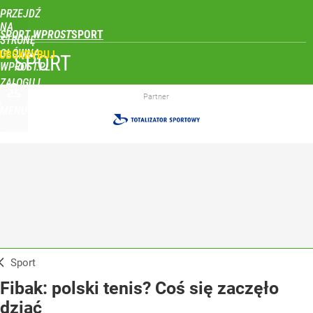
PRZEJDŹ
NA
SPORT WPROST
STRONĘ
GŁÓWNĄ
UBSKRYBUJ
SPORT
WPROST.PL
ZALOGUJ
Partner
MENU
Sport
Fibak: polski tenis? Coś się zaczęło
dziać