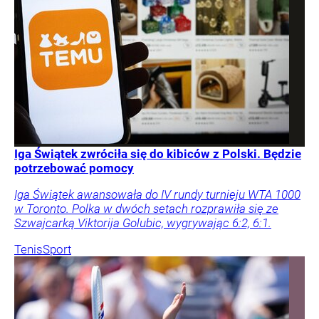
Iga Świątek zwróciła się do kibiców z Polski. Będzie
potrzebować pomocy
Iga Świątek awansowała do IV rundy turnieju WTA 1000
w Toronto. Polka w dwóch setach rozprawiła się ze
Szwajcarką Viktorija Golubic, wygrywając 6:2, 6:1.
Tenis
Sport