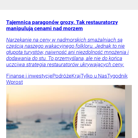
Tajemnica paragonów grozy. Tak restauratorzy
manipulują cenami nad morzem
Narzekanie na ceny w nadmorskich smażalniach są
częścią naszego wakacyjnego folkloru. Jednak to nie
głupota turystów, naiwność ani niezdolność mnożenia i
dodawania do stu. To przemyślana, ale nie do końca
uczciwa strategia restauratorów ukrywających ceny.
Finanse i inwestycje
Podróże
Kraj
Tylko u Nas
Tygodnik
Wprost