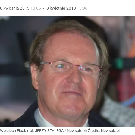
8
kwietnia
2013
13:06
/
8
kwietnia
2013
13:06
Wojciech Fibak (fot. JERZY STALEGA / Newspix.pl)
Źródło:
Newspix.pl