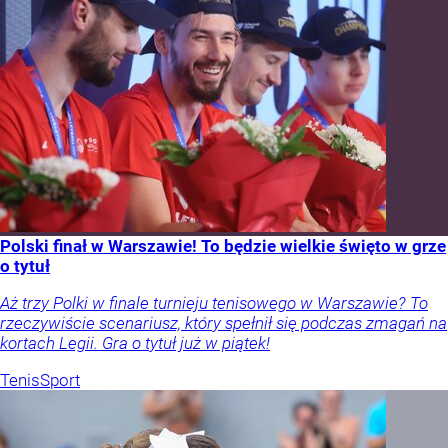
Polski finał w Warszawie! To będzie wielkie święto w grze
o tytuł
Aż trzy Polki w finale turnieju tenisowego w Warszawie? To
rzeczywiście scenariusz, który spełnił się podczas zmagań na
kortach Legii. Gra o tytuł już w piątek!
Tenis
Sport