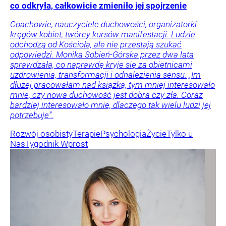
co odkryła, całkowicie zmieniło jej spojrzenie
Coachowie, nauczyciele duchowości, organizatorki
kręgów kobiet, twórcy kursów manifestacji. Ludzie
odchodzą od Kościoła, ale nie przestają szukać
odpowiedzi. Monika Sobień-Górska przez dwa lata
sprawdzała, co naprawdę kryje się za obietnicami
uzdrowienia, transformacji i odnalezienia sensu. „Im
dłużej pracowałam nad książką, tym mniej interesowało
mnie, czy nowa duchowość jest dobra czy zła. Coraz
bardziej interesowało mnie, dlaczego tak wielu ludzi jej
potrzebuje”.
Rozwój osobisty
Terapie
Psychologia
Życie
Tylko u
Nas
Tygodnik Wprost