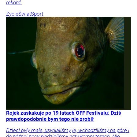
rekord.
Życie
Świat
Sport
Rojek zaskakuje po 19 latach OFF Festivalu: Dziś
prawdopodobnie bym tego nie zrobił
Dzieci były małe, usypialiśmy je, wchodziliśmy na górę i
do późnej nocy siedzieliśmy przy komputerach. Nie