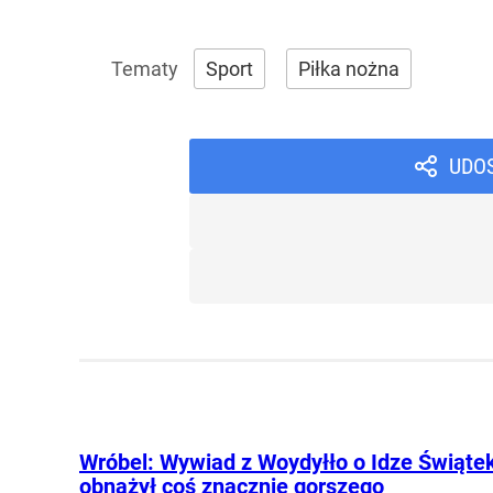
Sport
Piłka nożna
UDO
Wróbel: Wywiad z Woydyłło o Idze Świąte
obnażył coś znacznie gorszego