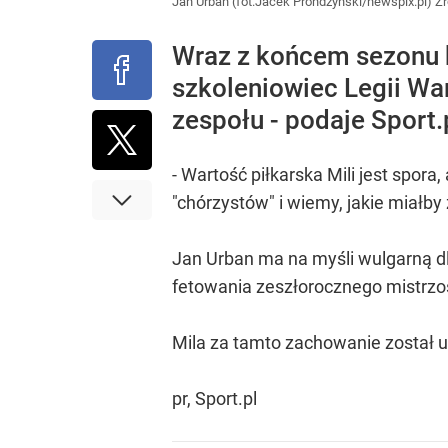
Jan Urban (fot.Jacek Prondzynski/newspix.pl)
Źr
Wraz z końcem sezonu k
szkoleniowiec Legii War
zespołu - podaje Sport.
- Wartość piłkarska Mili jest spora
"chórzystów" i wiemy, jakie miałby
Jan Urban ma na myśli wulgarną d
fetowania zeszłorocznego mistrzo
Mila za tamto zachowanie został u
pr, Sport.pl