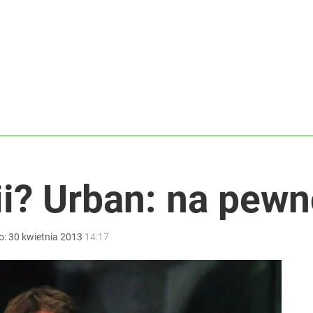
lkie wyróżnienie
rowersyjna decyzja
rzezi wołyńskiej
ii? Urban: na pewn
o:
30
kwietnia
2013
14:17