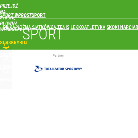
PRZEJDŹ
Udostępnij
0
Skomentuj
NA
SPORT WPROST
STRONĘ
GŁÓWNĄ
PIŁKA NOŻNA
SIATKÓWKA
TENIS
LEKKOATLETYKA
SKOKI NARCIAR
To największa siła reprezentacji Polski. Reszta ś
SPORT
WPROST.PL
SUBSKRYBUJ
dodaj
ZALOGUJ
Partner
Co za cios dla reprezentacji Polski! Kontuzja i op
SZUKAJ
MENU
dodaj
Wróbel: Wywiad z Woydyłło o Idze Świątek obnaży
dodaj