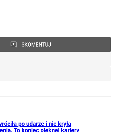
SKOMENTUJ
róciła po udarze i nie kryła
nia. To koniec pięknej kariery