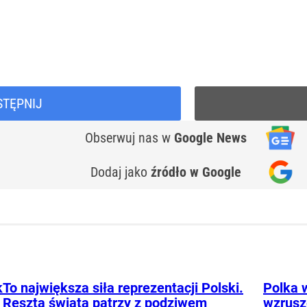
STĘPNIJ
Obserwuj nas
w
Google News
Dodaj jako
źródło w Google
k
To największa siła reprezentacji Polski.
Polka w
Reszta świata patrzy z podziwem
wzrusze