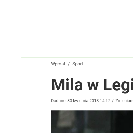
Klubowe Mistrzostwa Świata będą w Polsce! To wie
dodaj
Reprezentant Polski wypisze się z kadry? To kont
dodaj
Wprost
/
Sport
„Nie chodzi o zemstę”. Mocny apel w sprawie ofiar 
Mila w Leg
dodaj
Dodano:
30
kwietnia
2013
14:17
/
Zmienion