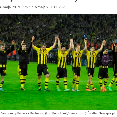
6
maja
2013
15:57
/
6
maja
2013
15:57
Zawodnicy Borussii Dortmund (fot. Bernd Feil / newspix.pl)
Źródło:
Newspix.pl