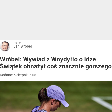
Autor:
Jan Wróbel
Wróbel: Wywiad z Woydyłło o Idze
Świątek obnażył coś znacznie gorszego
Dodano:
5
sierpnia
6:08