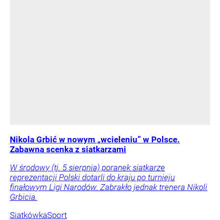
Nikola Grbić w nowym „wcieleniu” w Polsce.
Zabawna scenka z siatkarzami
W środowy (tj. 5 sierpnia) poranek siatkarze
reprezentacji Polski dotarli do kraju po turnieju
finałowym Ligi Narodów. Zabrakło jednak trenera Nikoli
Grbicia.
Siatkówka
Sport