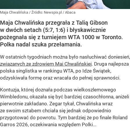
Maja Chwalińska
/ Źródło:
Newspix.pl
/
Abaca
Maja Chwalińska przegrała z Talią Gibson
w dwóch setach (5:7, 1:6) i błyskawicznie
pożegnała się z turniejem WTA 1000 w Toronto.
Polka nadal szuka przełamania.
W ostatnich tygodniach można było nasłuchiwać doniesień,
związanych ze zdrowiem Mai Chwalińskiej
. Druga najlepsza
polska singlistka w rankingu WTA, po Idze Świątek,
odzyskiwała formę oraz wracała do pełnej sprawności.
Kontuzja, której doznała podczas wielkoszlemowego
Wimbledonu, okazała się być bardziej czasochłonna, aniżeli
pierwotnie zakładano. Zegar tykał, Chwalińska wraz
ze swoim sztabem chciała się jednak odpowiednio
przygotować do powrotu. Tym bardziej że po finale Roland
Garros 2026, oczekiwania względem Polki...