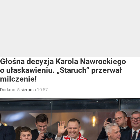
Głośna decyzja Karola Nawrockiego
o ułaskawieniu. „Staruch” przerwał
milczenie!
Dodano:
5
sierpnia
10:57