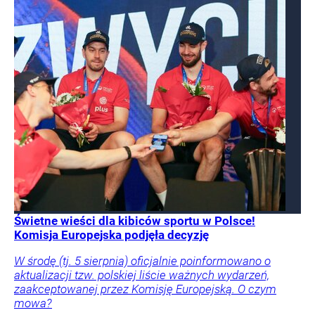
Świetne wieści dla kibiców sportu w Polsce!
Komisja Europejska podjęła decyzję
W środę (tj. 5 sierpnia) oficjalnie poinformowano o
aktualizacji tzw. polskiej liście ważnych wydarzeń,
zaakceptowanej przez Komisję Europejską. O czym
mowa?