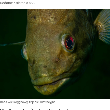
Dodano:
6
sierpnia
5:29
Bass wielkogębowy, zdjęcie ilustracyjne