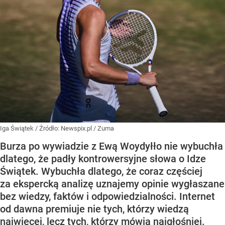
Iga Świątek
/ Źródło:
Newspix.pl
/
Zuma
Burza po wywiadzie z Ewą Woydyłło nie wybuchła
dlatego, że padły kontrowersyjne słowa o Idze
Świątek. Wybuchła dlatego, że coraz częściej
za ekspercką analizę uznajemy opinie wygłaszane
bez wiedzy, faktów i odpowiedzialności. Internet
od dawna premiuje nie tych, którzy wiedzą
najwięcej, lecz tych, którzy mówią najgłośniej.