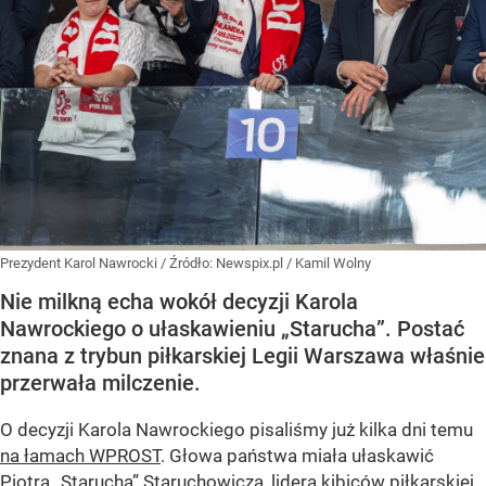
Prezydent Karol Nawrocki
/ Źródło:
Newspix.pl
/
Kamil Wolny
Nie milkną echa wokół decyzji Karola
Nawrockiego o ułaskawieniu „Starucha”. Postać
znana z trybun piłkarskiej Legii Warszawa właśnie
przerwała milczenie.
O decyzji Karola Nawrockiego pisaliśmy już kilka dni temu
na łamach WPROST
. Głowa państwa miała ułaskawić
Piotra „Starucha” Staruchowicza, lidera kibiców piłkarskiej