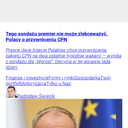
Tego sondażu premier nie może zlekceważyć.
Polacy o przywróceniu CPN
Prawie dwie trzecie Polaków chce przywrócenia
pakietu CPN na dwa ostatnie tygodnie wakacji – wynika
z sondażu dla „Wprost”. Decyzja w tej sprawie lada
dzień.
Finanse i inwestycje
Firmy i rynki
Gospodarka
Twój
portfel
Motoryzacja
Tylko u Nas
Radosław
Święcki