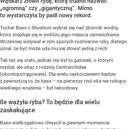
Wędkarz złowił rybę, którą trudno nazwać
„ogromną” czy „gigantyczną”. Mimo
to wystarczyła by padł nowy rekord.
Tucker Bass z Shoshoni
wybrał się nad zbiornik wodny,
który znajduje się w pobliżu jego miejsca zamieszkania.
Wcześniej widywał w nim sporych rozmiarów ryby, dlatego
uznał, że być może uda mu się złowić jedną z nich.
Tak też się stało, jednak nie był to gatunek, o którym
myślał, ale okaz z rodziny Centrarchidae
(okoniopstrągowate). Dla wielu zaskoczeniem będzie
z pewnością to, że bass – na pierwszy rzut oka nie robiący
wielkiego wrażenia – był rekordowy.
Ile ważyła ryba? To będzie dla wielu
zaskakujące
Bass wielkogębowy chwycił w pewnym momencie