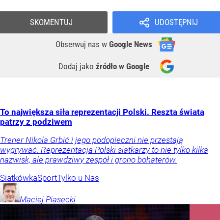
SKOMENTUJ
UDOSTĘPNIJ
Obserwuj nas
w
Google News
Dodaj jako
źródło w Google
To największa siła reprezentacji Polski. Reszta świata
patrzy z podziwem
Trener Nikola Grbić i jego podopieczni nie przestają
wygrywać. Reprezentacja Polski siatkarzy to nie tylko kilka
nazwisk, ale prawdziwy zespół i grono bohaterów.
Siatkówka
Sport
Tylko u Nas
Maciej
Piasecki