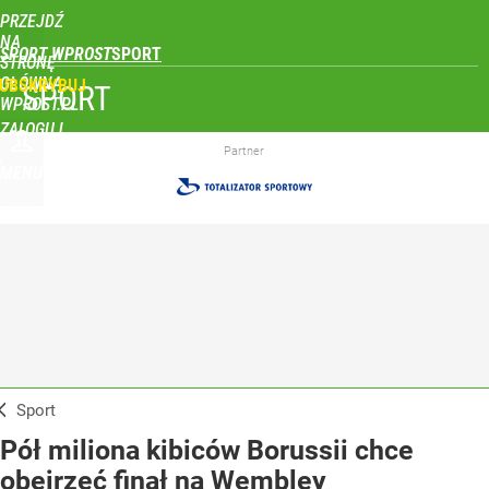
PRZEJDŹ
NA
SPORT WPROST
STRONĘ
GŁÓWNĄ
UBSKRYBUJ
SPORT
WPROST.PL
ZALOGUJ
Partner
MENU
Sport
Pół miliona kibiców Borussii chce
obejrzeć finał na Wembley