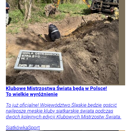
Klubowe Mistrzostwa Świata będą w Polsce!
To wielkie wyróżnienie
To już oficjalne! Województwo Śląskie będzie gościć
najlepsze męskie kluby siatkarskie świata podczas
dwóch kolejnych edycji Klubowych Mistrzostw Świata.
Siatkówka
Sport