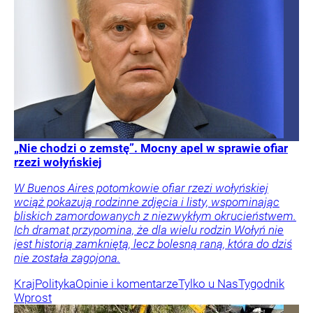
„Nie chodzi o zemstę”. Mocny apel w sprawie ofiar
rzezi wołyńskiej
W Buenos Aires potomkowie ofiar rzezi wołyńskiej
wciąż pokazują rodzinne zdjęcia i listy, wspominając
bliskich zamordowanych z niezwykłym okrucieństwem.
Ich dramat przypomina, że dla wielu rodzin Wołyń nie
jest historią zamkniętą, lecz bolesną raną, która do dziś
nie została zagojona.
Kraj
Polityka
Opinie i komentarze
Tylko u Nas
Tygodnik
Wprost