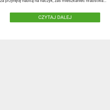
za przynętę nabitą na haczyk, zaś mieszkaniec hrabstwa...
CZYTAJ DALEJ