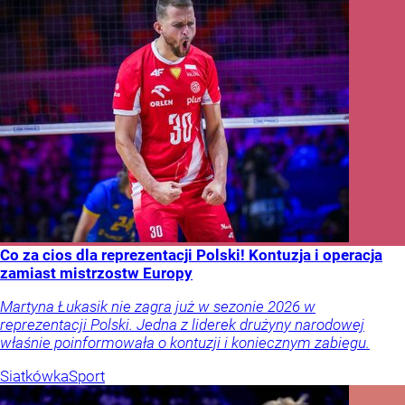
Co za cios dla reprezentacji Polski! Kontuzja i operacja
zamiast mistrzostw Europy
Martyna Łukasik nie zagra już w sezonie 2026 w
reprezentacji Polski. Jedna z liderek drużyny narodowej
właśnie poinformowała o kontuzji i koniecznym zabiegu.
Siatkówka
Sport