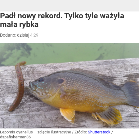
Padł nowy rekord. Tylko tyle ważyła
mała rybka
Dodano:
dzisiaj
4:29
Lepomis cyanellus – zdjęcie ilustracyjne
/ Źródło:
Shutterstock
/
dspafisherman36