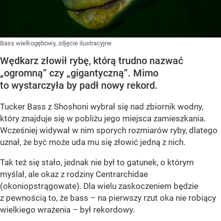
Bass wielkogębowy, zdjęcie ilustracyjne
Wędkarz złowił rybę, którą trudno nazwać
„ogromną” czy „gigantyczną”. Mimo
to wystarczyła by padł nowy rekord.
Tucker Bass z Shoshoni
wybrał się nad zbiornik wodny,
który znajduje się w pobliżu jego miejsca zamieszkania.
Wcześniej widywał w nim sporych rozmiarów ryby, dlatego
uznał, że być może uda mu się złowić jedną z nich.
Tak też się stało, jednak nie był to gatunek, o którym
myślał, ale okaz z rodziny Centrarchidae
(okoniopstrągowate). Dla wielu zaskoczeniem będzie
z pewnością to, że bass – na pierwszy rzut oka nie robiący
wielkiego wrażenia – był rekordowy.