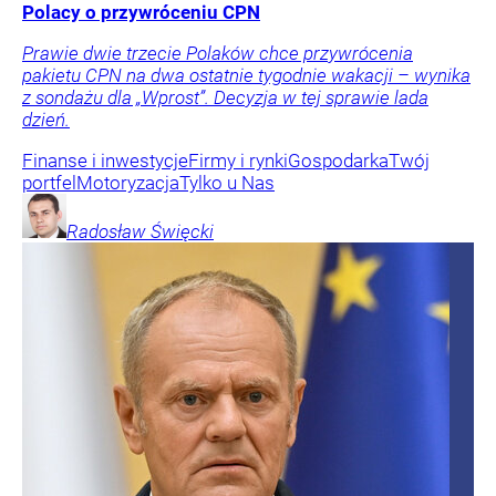
Polacy o przywróceniu CPN
Prawie dwie trzecie Polaków chce przywrócenia
pakietu CPN na dwa ostatnie tygodnie wakacji – wynika
z sondażu dla „Wprost”. Decyzja w tej sprawie lada
dzień.
Finanse i inwestycje
Firmy i rynki
Gospodarka
Twój
portfel
Motoryzacja
Tylko u Nas
Radosław
Święcki