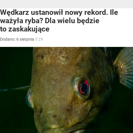
Wędkarz ustanowił nowy rekord. Ile
ważyła ryba? Dla wielu będzie
to zaskakujące
Dodano:
6
sierpnia
5:29