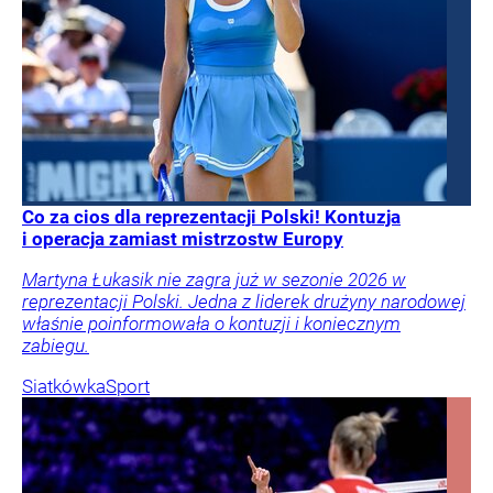
Co za cios dla reprezentacji Polski! Kontuzja
i operacja zamiast mistrzostw Europy
Martyna Łukasik nie zagra już w sezonie 2026 w
reprezentacji Polski. Jedna z liderek drużyny narodowej
właśnie poinformowała o kontuzji i koniecznym
zabiegu.
Siatkówka
Sport