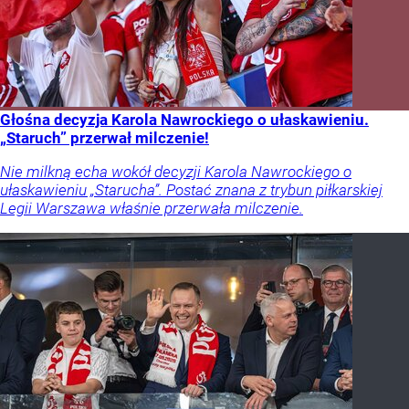
Głośna decyzja Karola Nawrockiego o ułaskawieniu.
„Staruch” przerwał milczenie!
Nie milkną echa wokół decyzji Karola Nawrockiego o
ułaskawieniu „Starucha”. Postać znana z trybun piłkarskiej
Legii Warszawa właśnie przerwała milczenie.