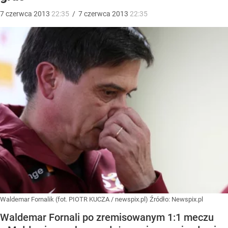
7
czerwca
2013
22:35
/
7
czerwca
2013
22:35
Waldemar Fornalik (fot. PIOTR KUCZA / newspix.pl)
Źródło:
Newspix.pl
Waldemar Fornali po zremisowanym 1:1 meczu