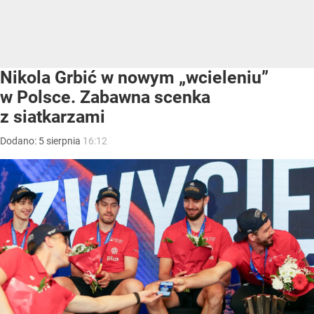
Nikola Grbić w nowym „wcieleniu”
w Polsce. Zabawna scenka
z siatkarzami
Dodano:
5
sierpnia
16:12