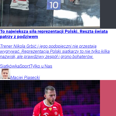
To największa siła reprezentacji Polski. Reszta świata
patrzy z podziwem
Trener Nikola Grbić i jego podopieczni nie przestają
wygrywać. Reprezentacja Polski siatkarzy to nie tylko kilka
nazwisk, ale prawdziwy zespół i grono bohaterów.
Siatkówka
Sport
Tylko u Nas
Maciej
Piasecki