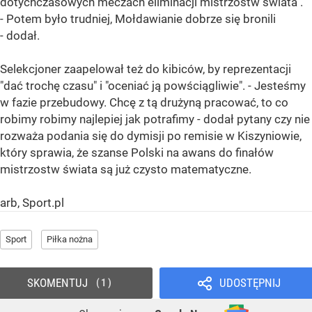
dotychczasowych meczach eliminacji mistrzostw świata".
- Potem było trudniej, Mołdawianie dobrze się bronili
- dodał.
Selekcjoner zaapelował też do kibiców, by reprezentacji
"dać trochę czasu" i "oceniać ją powściągliwie". - Jesteśmy
w fazie przebudowy. Chcę z tą drużyną pracować, to co
robimy robimy najlepiej jak potrafimy - dodał pytany czy nie
rozważa podania się do dymisji po remisie w Kiszyniowie,
który sprawia, że szanse Polski na awans do finałów
mistrzostw świata są już czysto matematyczne.
arb, Sport.pl
Sport
Piłka nożna
SKOMENTUJ
UDOSTĘPNIJ
1