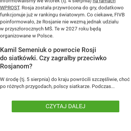
informowaliśmy we wtorek (tj. 4 sierpnia)
na łamach
WPROST
. Rosja została przywrócona do gry, dodatkowo
funkcjonuje już w rankingu światowym. Co ciekawe, FIVB
poinformowało, że Rosjanie nie wezmą jednak udziału
w przyszłorocznych MŚ. Te w 2027 roku będą
organizowane w Polsce.
Kamil Semeniuk o powrocie Rosji
do siatkówki. Czy zagrałby przeciwko
Rosjanom?
W środę (tj. 5 sierpnia) do kraju powrócili szczęśliwie, choć
po różnych przygodach, polscy siatkarze. Podczas...
CZYTAJ DALEJ