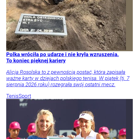
Polka wróciła po udarze i nie kryła wzruszenia.
To koniec pięknej kariery
Alicja Rosolska to z pewnością postać, która zapisała
ważne karty w dziejach polskiego tenisa. W piątek (tj. 7
sierpnia 2026 roku) rozegrała swój ostatni mecz.
Tenis
Sport