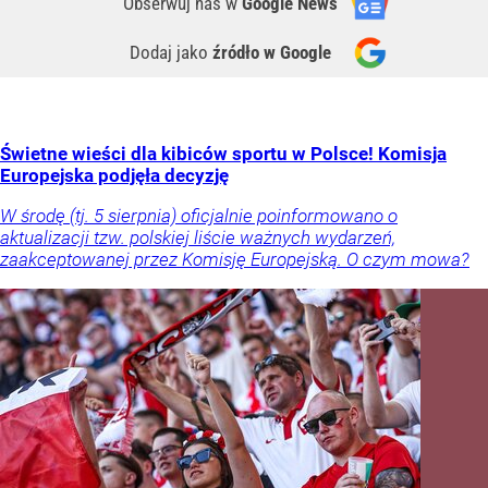
Obserwuj nas
w
Google News
Dodaj jako
źródło w Google
Świetne wieści dla kibiców sportu w Polsce! Komisja
Europejska podjęła decyzję
W środę (tj. 5 sierpnia) oficjalnie poinformowano o
aktualizacji tzw. polskiej liście ważnych wydarzeń,
zaakceptowanej przez Komisję Europejską. O czym mowa?