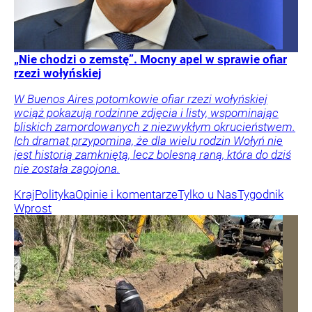
„Nie chodzi o zemstę”. Mocny apel w sprawie ofiar
rzezi wołyńskiej
W Buenos Aires potomkowie ofiar rzezi wołyńskiej
wciąż pokazują rodzinne zdjęcia i listy, wspominając
bliskich zamordowanych z niezwykłym okrucieństwem.
Ich dramat przypomina, że dla wielu rodzin Wołyń nie
jest historią zamkniętą, lecz bolesną raną, która do dziś
nie została zagojona.
Kraj
Polityka
Opinie i komentarze
Tylko u Nas
Tygodnik
Wprost