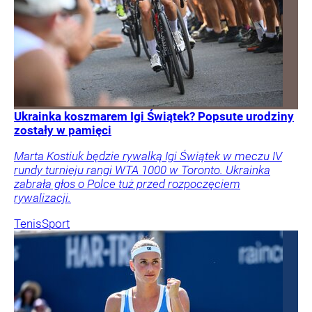
Ukrainka koszmarem Igi Świątek? Popsute urodziny
zostały w pamięci
Marta Kostiuk będzie rywalką Igi Świątek w meczu IV
rundy turnieju rangi WTA 1000 w Toronto. Ukrainka
zabrała głos o Polce tuż przed rozpoczęciem
rywalizacji.
Tenis
Sport