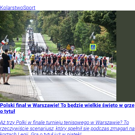
Kolarstwo
Sport
Polski finał w Warszawie! To będzie wielkie święto w grze
o tytuł
Aż trzy Polki w finale turnieju tenisowego w Warszawie? To
rzeczywiście scenariusz, który spełnił się podczas zmagań na
kortach Legii. Gra o tytuł już w piątek!