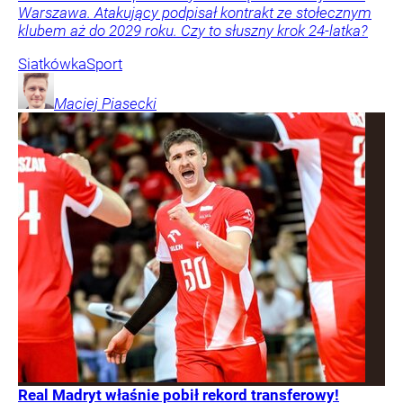
Warszawa. Atakujący podpisał kontrakt ze stołecznym
klubem aż do 2029 roku. Czy to słuszny krok 24-latka?
Siatkówka
Sport
Maciej
Piasecki
Real Madryt właśnie pobił rekord transferowy!