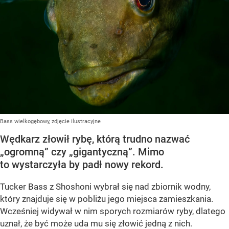
Bass wielkogębowy, zdjęcie ilustracyjne
Wędkarz złowił rybę, którą trudno nazwać
„ogromną” czy „gigantyczną”. Mimo
to wystarczyła by padł nowy rekord.
Tucker Bass z Shoshoni
wybrał się nad zbiornik wodny,
który znajduje się w pobliżu jego miejsca zamieszkania.
Wcześniej widywał w nim sporych rozmiarów ryby, dlatego
uznał, że być może uda mu się złowić jedną z nich.