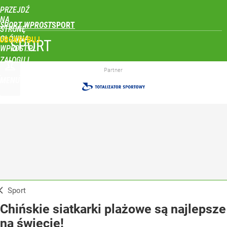
PRZEJDŹ
NA
SPORT WPROST
STRONĘ
GŁÓWNĄ
UBSKRYBUJ
SPORT
WPROST.PL
ZALOGUJ
Partner
MENU
Sport
Chińskie siatkarki plażowe są najlepsze
na świecie!