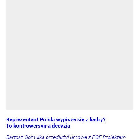
Reprezentant Polski wypisze się z kadry?
To kontrowersyjna decyzja
Bartosz Gomułka przedłużył umowę z PGE Projektem