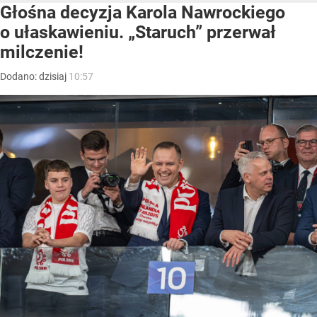
Głośna decyzja Karola Nawrockiego
o ułaskawieniu. „Staruch” przerwał
milczenie!
Dodano:
dzisiaj
10:57