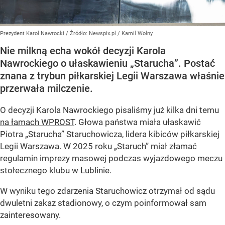
Prezydent Karol Nawrocki
/ Źródło:
Newspix.pl
/
Kamil Wolny
Nie milkną echa wokół decyzji Karola
Nawrockiego o ułaskawieniu „Starucha”. Postać
znana z trybun piłkarskiej Legii Warszawa właśnie
przerwała milczenie.
O decyzji Karola Nawrockiego pisaliśmy już kilka dni temu
na łamach WPROST
. Głowa państwa miała ułaskawić
Piotra „Starucha” Staruchowicza, lidera kibiców piłkarskiej
Legii Warszawa. W 2025 roku „Staruch” miał złamać
regulamin imprezy masowej podczas wyjazdowego meczu
stołecznego klubu w Lublinie.
W wyniku tego zdarzenia Staruchowicz otrzymał od sądu
dwuletni zakaz stadionowy, o czym poinformował sam
zainteresowany.