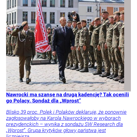
Nawrocki ma szansę na drugą kadencję? Tak ocenili
go Polacy. Sondaż dla „Wprost”
Blisko 39 proc. Polek i Polaków deklaruje, że ponownie
zagłosowałoby na Karola Nawrockiego w wyborach
prezydenckich – wynika z sondażu SW Research dla
„Wprost”. Grupa krytyków głowy państwa jest
liczniejsza.