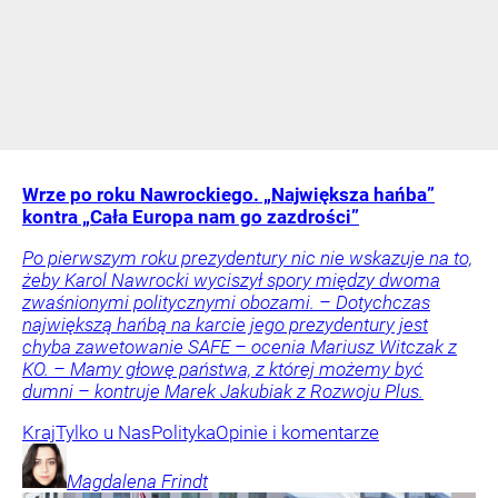
Wrze po roku Nawrockiego. „Największa hańba”
kontra „Cała Europa nam go zazdrości”
Po pierwszym roku prezydentury nic nie wskazuje na to,
żeby Karol Nawrocki wyciszył spory między dwoma
zwaśnionymi politycznymi obozami. – Dotychczas
największą hańbą na karcie jego prezydentury jest
chyba zawetowanie SAFE – ocenia Mariusz Witczak z
KO. – Mamy głowę państwa, z której możemy być
dumni – kontruje Marek Jakubiak z Rozwoju Plus.
Kraj
Tylko u Nas
Polityka
Opinie i komentarze
Magdalena
Frindt