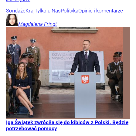
Sondaże
Kraj
Tylko u Nas
Polityka
Opinie i komentarze
Magdalena
Frindt
Iga Świątek zwróciła się do kibiców z Polski. Będzie
potrzebować pomocy