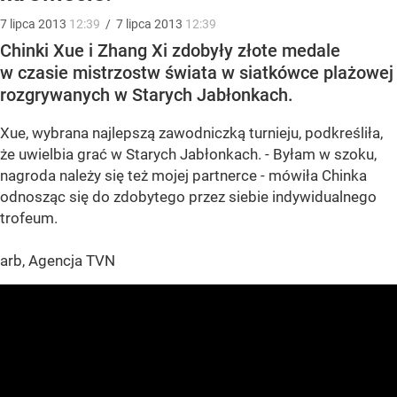
7
lipca
2013
12:39
/
7
lipca
2013
12:39
Chinki Xue i Zhang Xi zdobyły złote medale
w czasie mistrzostw świata w siatkówce plażowej
rozgrywanych w Starych Jabłonkach.
Xue, wybrana najlepszą zawodniczką turnieju, podkreśliła,
że uwielbia grać w Starych Jabłonkach. - Byłam w szoku,
nagroda należy się też mojej partnerce - mówiła Chinka
odnosząc się do zdobytego przez siebie indywidualnego
trofeum.
arb, Agencja TVN