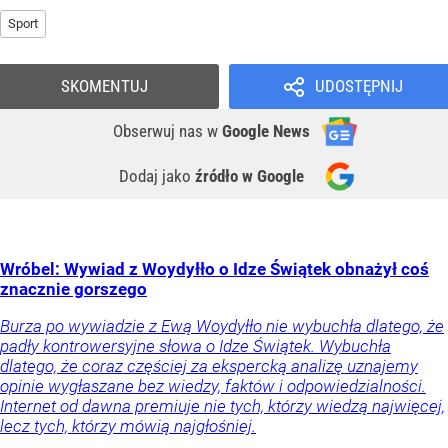
Sport
SKOMENTUJ
UDOSTĘPNIJ
Obserwuj nas
w
Google News
Dodaj jako
źródło w Google
Wróbel: Wywiad z Woydyłło o Idze Świątek obnażył coś
znacznie gorszego
Burza po wywiadzie z Ewą Woydyłło nie wybuchła dlatego, że
padły kontrowersyjne słowa o Idze Świątek. Wybuchła
dlatego, że coraz częściej za ekspercką analizę uznajemy
opinie wygłaszane bez wiedzy, faktów i odpowiedzialności.
Internet od dawna premiuje nie tych, którzy wiedzą najwięcej,
lecz tych, którzy mówią najgłośniej.