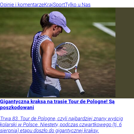
Opinie i komentarze
Kraj
Sport
Tylko u Nas
Gigantyczna kraksa na trasie Tour de Pologne! Są
poszkodowani
Trwa 83. Tour de Pologne, czyli najbardziej znany wyścig
kolarski w Polsce. Niestety, podczas czwartkowego (tj. 6
sierpnia) etapu doszło do gigantycznej kraksy.