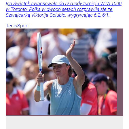
Iga Świątek awansowała do IV rundy turnieju WTA 1000
w Toronto. Polka w dwóch setach rozprawiła się ze
Szwajcarką Viktorija Golubic, wygrywając 6:2, 6:1.
Tenis
Sport