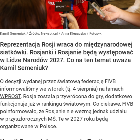
Kamil Semeniuk
/ Źródło:
Newspix.pl
/
Anna Klepaczko / Fotopyk
Reprezentacja Rosji wraca do międzynarodowej
siatkówki. Rosjanki i Rosjanie będą występować
w Lidze Narodów 2027. Co na ten temat uważa
Kamil Semeniuk?
O decyzji wydanej przez światową federację FIVB
informowaliśmy we wtorek (tj. 4 sierpnia)
na łamach
WPROST
. Rosja została przywrócona do gry, dodatkowo
funkcjonuje już w rankingu światowym. Co ciekawe, FIVB
poinformowało, że Rosjanie nie wezmą jednak udziału
w przyszłorocznych MŚ. Te w 2027 roku będą
organizowane w Polsce.