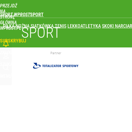
PRZEJDŹ
Udostępnij
2
Skomentuj
NA
SPORT WPROST
STRONĘ
GŁÓWNĄ
PIŁKA NOŻNA
SIATKÓWKA
TENIS
LEKKOATLETYKA
SKOKI NARCIAR
Real Madryt właśnie pobił rekord transferowy! For
SPORT
WPROST.PL
SUBSKRYBUJ
dodaj
ZALOGUJ
Partner
Wróbel: Wywiad z Woydyłło o Idze Świątek obnaży
SZUKAJ
MENU
dodaj
Farmacja: wzrost pod presją. co czeka branżę do 
dodaj