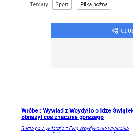
Sport
Piłka nożna
UDO
Wróbel: Wywiad z Woydyłło o Idze Świąte
obnażył coś znacznie gorszego
Burza po wywiadzie z Ewą Woydyłło nie wybuchła