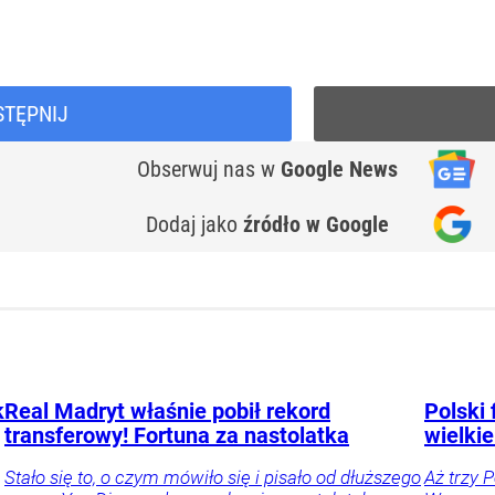
STĘPNIJ
Obserwuj nas
w
Google News
Dodaj jako
źródło w Google
k
Real Madryt właśnie pobił rekord
Polski 
transferowy! Fortuna za nastolatka
wielkie
Stało się to, o czym mówiło się i pisało od dłuższego
Aż trzy 