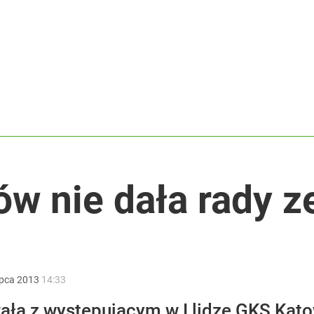
ntra „Cała Europa nam go zazdrości”
ja Europejska podjęła decyzję
. „Staruch” przerwał milczenie!
ów nie dała rady z
ipca
2013
14:33
ła z występującym w I lidze GKS Kato