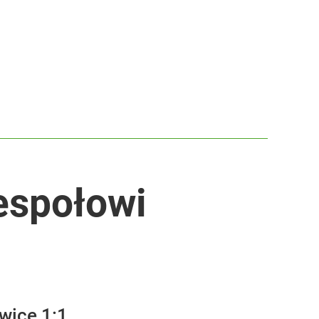
espołowi
wice 1:1.