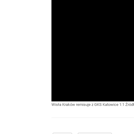
Wisła Kraków remisuje z GKS Katowice 1:1
Źród