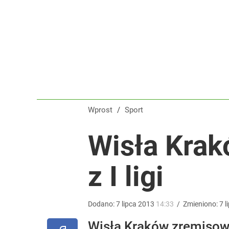
Wrze po roku Nawrockiego. „Największa hańba” ko
16
Świetne wieści dla kibiców sportu w Polsce! Komis
dodaj
Wprost
/
Sport
Głośna decyzja Karola Nawrockiego o ułaskawieniu
Wisła Krak
dodaj
z I ligi
Dodano:
7
lipca
2013
14:33
/
Zmieniono:
7
l
Wisła Kraków zremisowa