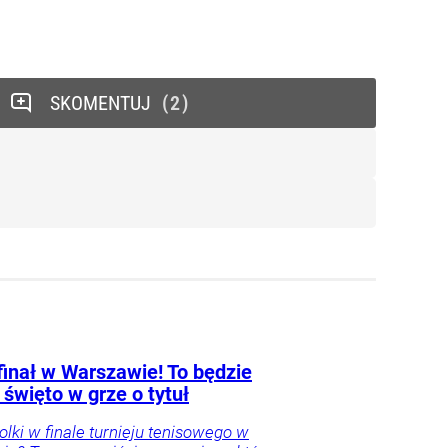
SKOMENTUJ
2
finał w Warszawie! To będzie
 święto w grze o tytuł
Polki w finale turnieju tenisowego w