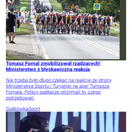
Tomasz Fornal zmobilizował rządzących!
Ministerstwo z błyskawiczną reakcją
Nie trzeba było długo czekać na reakcję ze strony
Ministerstwa Sportu i Turystyki na apel Tomasza
Fornala. Polscy siatkarze otrzymali to, czego
potrzebowali.
Siatkówka
Sport