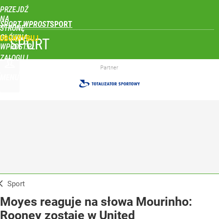
PRZEJDŹ
NA
SPORT WPROST
STRONĘ
GŁÓWNĄ
UBSKRYBUJ
SPORT
WPROST.PL
ZALOGUJ
Partner
MENU
Sport
Moyes reaguje na słowa Mourinho:
Rooney zostaje w United