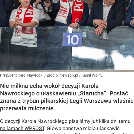
Prezydent Karol Nawrocki
/ Źródło:
Newspix.pl
/
Kamil Wolny
Nie milkną echa wokół decyzji Karola
Nawrockiego o ułaskawieniu „Starucha”. Postać
znana z trybun piłkarskiej Legii Warszawa właśnie
przerwała milczenie.
O decyzji Karola Nawrockiego pisaliśmy już kilka dni temu
na łamach WPROST
. Głowa państwa miała ułaskawić