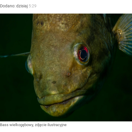
Dodano:
dzisiaj
5:29
Bass wielkogębowy, zdjęcie ilustracyjne