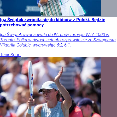
Iga Świątek zwróciła się do kibiców z Polski. Będzie
potrzebować pomocy
Iga Świątek awansowała do IV rundy turnieju WTA 1000 w
Toronto. Polka w dwóch setach rozprawiła się ze Szwajcarką
Viktorija Golubic, wygrywając 6:2, 6:1.
Tenis
Sport