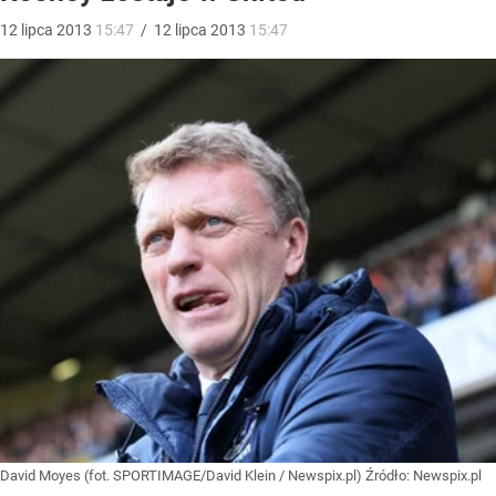
12
lipca
2013
15:47
/
12
lipca
2013
15:47
David Moyes (fot. SPORTIMAGE/David Klein / Newspix.pl)
Źródło:
Newspix.pl