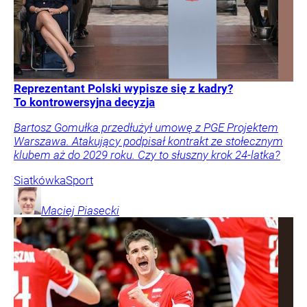
Reprezentant Polski wypisze się z kadry?
To kontrowersyjna decyzja
Bartosz Gomułka przedłużył umowę z PGE Projektem
Warszawa. Atakujący podpisał kontrakt ze stołecznym
klubem aż do 2029 roku. Czy to słuszny krok 24-latka?
Siatkówka
Sport
Maciej
Piasecki