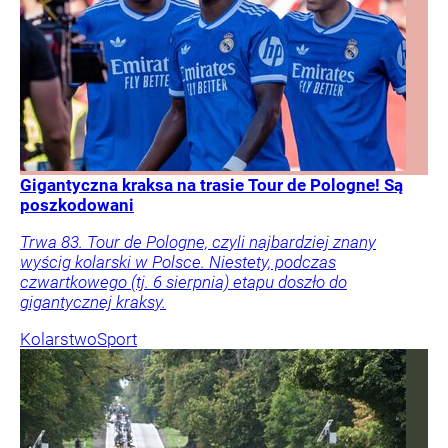
Gigantyczna kraksa na trasie Tour de Pologne! Są
poszkodowani
Trwa 83. Tour de Pologne, czyli najbardziej znany
wyścig kolarski w Polsce. Niestety, podczas
czwartkowego (tj. 6 sierpnia) etapu doszło do
gigantycznej kraksy.
Kolarstwo
Sport