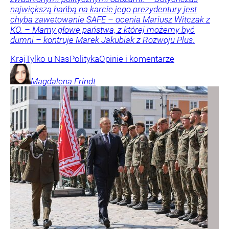
największą hańbą na karcie jego prezydentury jest
chyba zawetowanie SAFE – ocenia Mariusz Witczak z
KO. – Mamy głowę państwa, z której możemy być
dumni – kontruje Marek Jakubiak z Rozwoju Plus.
Kraj
Tylko u Nas
Polityka
Opinie i komentarze
Magdalena
Frindt