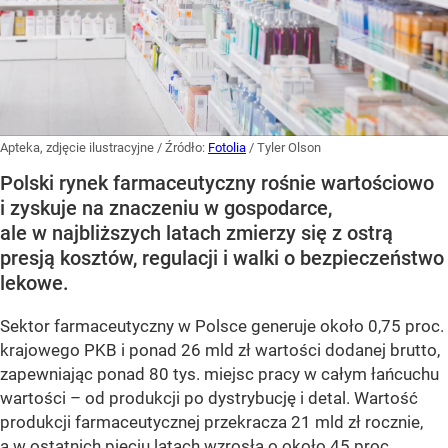
Apteka, zdjęcie ilustracyjne
/ Źródło:
Fotolia
/
Tyler Olson
Polski rynek farmaceutyczny rośnie wartościowo
i zyskuje na znaczeniu w gospodarce,
ale w najbliższych latach zmierzy się z ostrą
presją kosztów, regulacji i walki o bezpieczeństwo
lekowe.
Sektor farmaceutyczny w Polsce generuje około 0,75 proc.
krajowego PKB i ponad 26 mld zł wartości dodanej brutto,
zapewniając ponad 80 tys. miejsc pracy w całym łańcuchu
wartości – od produkcji po dystrybucję i detal. Wartość
produkcji farmaceutycznej przekracza 21 mld zł rocznie,
a w ostatnich pięciu latach wzrosła o około 45 proc.,