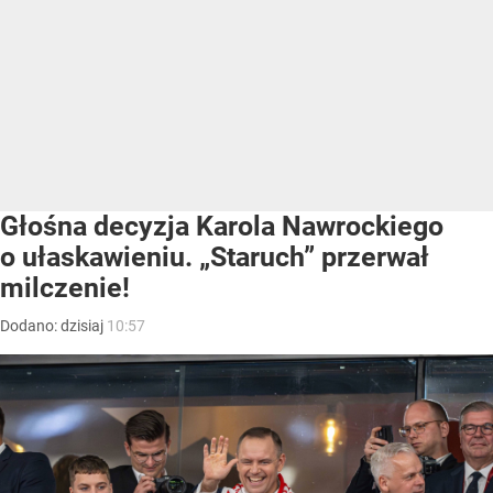
Głośna decyzja Karola Nawrockiego
o ułaskawieniu. „Staruch” przerwał
milczenie!
Dodano:
dzisiaj
10:57