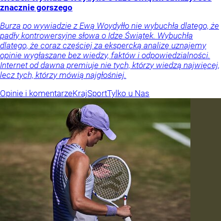
znacznie gorszego
Burza po wywiadzie z Ewą Woydyłło nie wybuchła dlatego, że
padły kontrowersyjne słowa o Idze Świątek. Wybuchła
dlatego, że coraz częściej za ekspercką analizę uznajemy
opinie wygłaszane bez wiedzy, faktów i odpowiedzialności.
Internet od dawna premiuje nie tych, którzy wiedzą najwięcej,
lecz tych, którzy mówią najgłośniej.
Opinie i komentarze
Kraj
Sport
Tylko u Nas