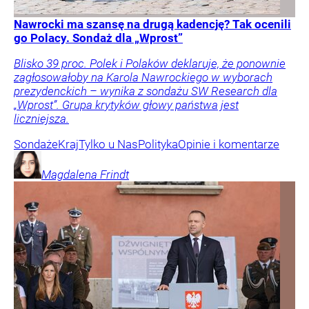
Nawrocki ma szansę na drugą kadencję? Tak ocenili
go Polacy. Sondaż dla „Wprost”
Blisko 39 proc. Polek i Polaków deklaruje, że ponownie
zagłosowałoby na Karola Nawrockiego w wyborach
prezydenckich – wynika z sondażu SW Research dla
„Wprost”. Grupa krytyków głowy państwa jest
liczniejsza.
Sondaże
Kraj
Tylko u Nas
Polityka
Opinie i komentarze
Magdalena
Frindt