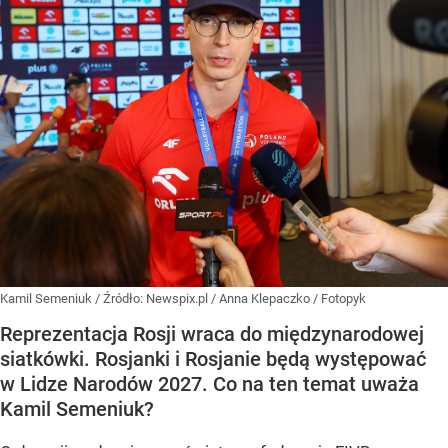
Kamil Semeniuk
/ Źródło:
Newspix.pl
/
Anna Klepaczko / Fotopyk
Reprezentacja Rosji wraca do międzynarodowej
siatkówki. Rosjanki i Rosjanie będą występować
w Lidze Narodów 2027. Co na ten temat uważa
Kamil Semeniuk?