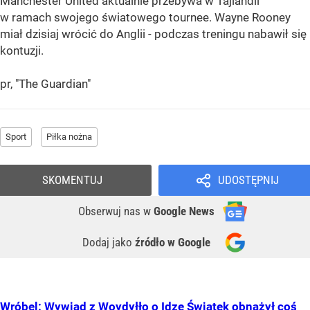
Manchester United aktualnie przebywa w Tajlandii
w ramach swojego światowego tournee. Wayne Rooney
miał dzisiaj wrócić do Anglii - podczas treningu nabawił się
kontuzji.
pr, "The Guardian"
Sport
Piłka nożna
SKOMENTUJ
UDOSTĘPNIJ
Obserwuj nas
w
Google News
Dodaj jako
źródło w Google
Wróbel: Wywiad z Woydyłło o Idze Świątek obnażył coś