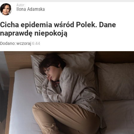
Autor:
Ilona Adamska
Cicha epidemia wśród Polek. Dane
naprawdę niepokoją
Dodano:
wczoraj
6:44