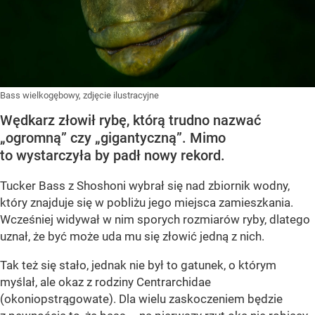
Bass wielkogębowy, zdjęcie ilustracyjne
Wędkarz złowił rybę, którą trudno nazwać
„ogromną” czy „gigantyczną”. Mimo
to wystarczyła by padł nowy rekord.
Tucker Bass z Shoshoni
wybrał się nad zbiornik wodny,
który znajduje się w pobliżu jego miejsca zamieszkania.
Wcześniej widywał w nim sporych rozmiarów ryby, dlatego
uznał, że być może uda mu się złowić jedną z nich.
Tak też się stało, jednak nie był to gatunek, o którym
myślał, ale okaz z rodziny Centrarchidae
(okoniopstrągowate). Dla wielu zaskoczeniem będzie