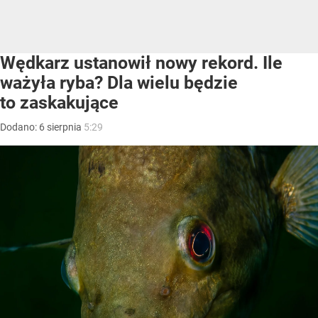
Wędkarz ustanowił nowy rekord. Ile
ważyła ryba? Dla wielu będzie
to zaskakujące
Dodano:
6
sierpnia
5:29