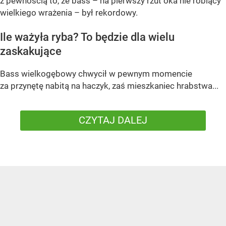
z pewnością to, że bass – na pierwszy rzut oka nie robiący
wielkiego wrażenia – był rekordowy.
Ile ważyła ryba? To będzie dla wielu
zaskakujące
Bass wielkogębowy chwycił w pewnym momencie
za przynętę nabitą na haczyk, zaś mieszkaniec hrabstwa...
CZYTAJ DALEJ