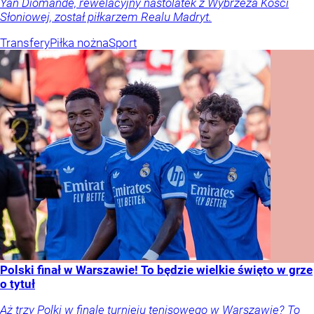
Yan Diomande, rewelacyjny nastolatek z Wybrzeża Kości
Słoniowej, został piłkarzem Realu Madryt.
Transfery
Piłka nożna
Sport
Polski finał w Warszawie! To będzie wielkie święto w grze
o tytuł
Aż trzy Polki w finale turnieju tenisowego w Warszawie? To