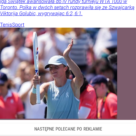
Iga Świątek awansowała do IV rundy turnieju WTA 1000 w
Toronto. Polka w dwóch setach rozprawiła się ze Szwajcarką
Viktorija Golubic, wygrywając 6:2, 6:1.
Tenis
Sport