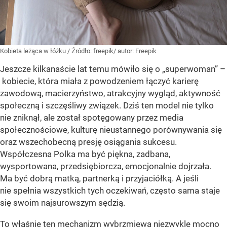
Kobieta leżąca w łóżku
/ Źródło:
freepik/ autor: Freepik
Jeszcze kilkanaście lat temu mówiło się o „superwoman” –
kobiecie, która miała z powodzeniem łączyć karierę
zawodową, macierzyństwo, atrakcyjny wygląd, aktywność
społeczną i szczęśliwy związek. Dziś ten model nie tylko
nie zniknął, ale został spotęgowany przez media
społecznościowe, kulturę nieustannego porównywania się
oraz wszechobecną presję osiągania sukcesu.
Współczesna Polka ma być piękna, zadbana,
wysportowana, przedsiębiorcza, emocjonalnie dojrzała.
Ma być dobrą matką, partnerką i przyjaciółką. A jeśli
nie spełnia wszystkich tych oczekiwań, często sama staje
się swoim najsurowszym sędzią.
To właśnie ten mechanizm wybrzmiewa niezwykle mocno