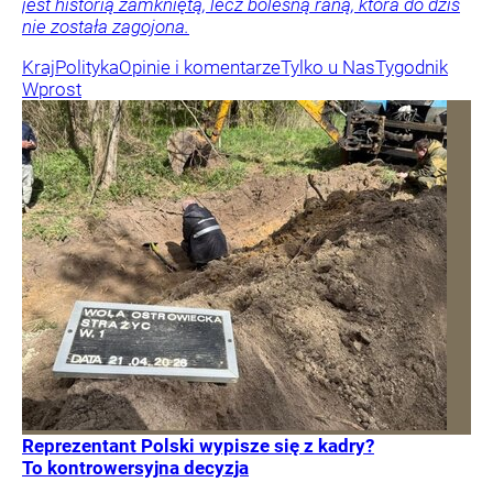
jest historią zamkniętą, lecz bolesną raną, która do dziś
nie została zagojona.
Kraj
Polityka
Opinie i komentarze
Tylko u Nas
Tygodnik
Wprost
Reprezentant Polski wypisze się z kadry?
To kontrowersyjna decyzja