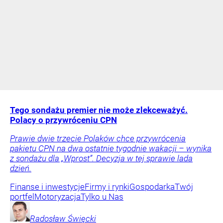
Tego sondażu premier nie może zlekceważyć.
Polacy o przywróceniu CPN
Prawie dwie trzecie Polaków chce przywrócenia
pakietu CPN na dwa ostatnie tygodnie wakacji – wynika
z sondażu dla „Wprost”. Decyzja w tej sprawie lada
dzień.
Finanse i inwestycje
Firmy i rynki
Gospodarka
Twój
portfel
Motoryzacja
Tylko u Nas
Radosław
Święcki