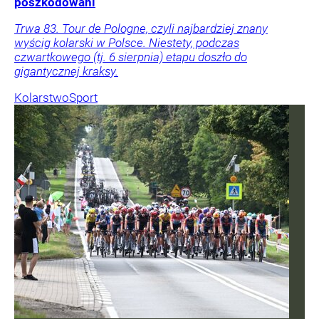
poszkodowani
Trwa 83. Tour de Pologne, czyli najbardziej znany
wyścig kolarski w Polsce. Niestety, podczas
czwartkowego (tj. 6 sierpnia) etapu doszło do
gigantycznej kraksy.
Kolarstwo
Sport