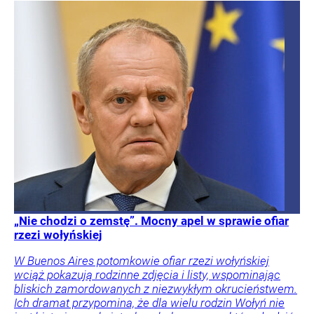
„Nie chodzi o zemstę”. Mocny apel w sprawie ofiar
rzezi wołyńskiej
W Buenos Aires potomkowie ofiar rzezi wołyńskiej
wciąż pokazują rodzinne zdjęcia i listy, wspominając
bliskich zamordowanych z niezwykłym okrucieństwem.
Ich dramat przypomina, że dla wielu rodzin Wołyń nie