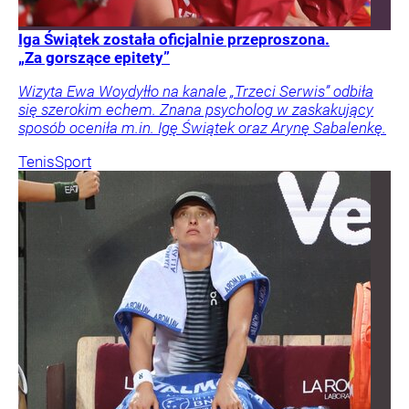
Iga Świątek została oficjalnie przeproszona.
„Za gorszące epitety”
Wizyta Ewa Woydyłło na kanale „Trzeci Serwis” odbiła
się szerokim echem. Znana psycholog w zaskakujący
sposób oceniła m.in. Igę Świątek oraz Arynę Sabalenkę.
Tenis
Sport