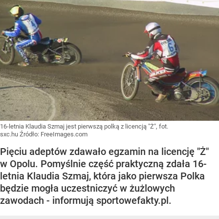
16-letnia Klaudia Szmaj jest pierwszą polką z licencją "Ż", fot.
sxc.hu
Źródło:
FreeImages.com
Pięciu adeptów zdawało egzamin na licencję "Ż"
w Opolu. Pomyślnie część praktyczną zdała 16-
letnia Klaudia Szmaj, która jako pierwsza Polka
będzie mogła uczestniczyć w żużlowych
zawodach - informują sportowefakty.pl.