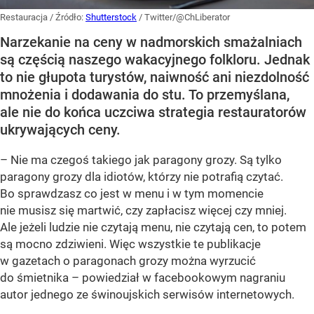
Restauracja
/ Źródło:
Shutterstock
/
Twitter/@ChLiberator
Narzekanie na ceny w nadmorskich smażalniach
są częścią naszego wakacyjnego folkloru. Jednak
to nie głupota turystów, naiwność ani niezdolność
mnożenia i dodawania do stu. To przemyślana,
ale nie do końca uczciwa strategia restauratorów
ukrywających ceny.
– Nie ma czegoś takiego jak paragony grozy. Są tylko
paragony grozy dla idiotów, którzy nie potrafią czytać.
Bo sprawdzasz co jest w menu i w tym momencie
nie musisz się martwić, czy zapłacisz więcej czy mniej.
Ale jeżeli ludzie nie czytają menu, nie czytają cen, to potem
są mocno zdziwieni. Więc wszystkie te publikacje
w gazetach o paragonach grozy można wyrzucić
do śmietnika – powiedział w facebookowym nagraniu
autor jednego ze świnoujskich serwisów internetowych.