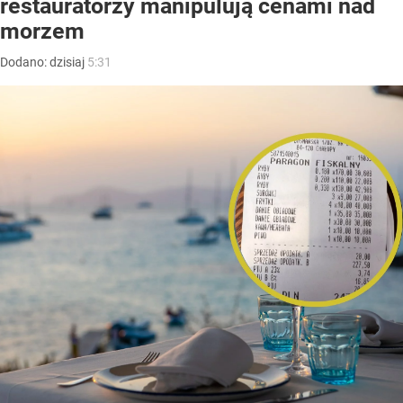
restauratorzy manipulują cenami nad
morzem
Dodano:
dzisiaj
5:31