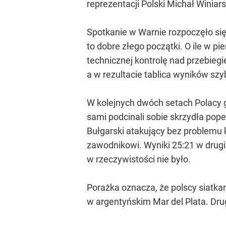
reprezentacji Polski Michał Winiar
Spotkanie w Warnie rozpoczęło się
to dobre złego początki. O ile w pi
technicznej kontrolę nad przebiegi
a w rezultacie tablica wyników sz
W kolejnych dwóch setach Polacy g
sami podcinali sobie skrzydła pop
Bułgarski atakujący bez problemu 
zawodnikowi. Wyniki 25:21 w drugie
w rzeczywistości nie było.
Porażka oznacza, że polscy siatka
w argentyńskim Mar del Plata. Dru