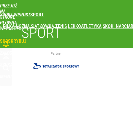
PRZEJDŹ
Udostępnij
2
Skomentuj
NA
SPORT WPROST
STRONĘ
GŁÓWNĄ
PIŁKA NOŻNA
SIATKÓWKA
TENIS
LEKKOATLETYKA
SKOKI NARCIAR
Ukrainka koszmarem Igi Świątek? Popsute urodzin
SPORT
WPROST.PL
SUBSKRYBUJ
dodaj
ZALOGUJ
Partner
To największa siła reprezentacji Polski. Reszta ś
SZUKAJ
MENU
dodaj
Polska flaga na czele Tour de France! Ależ wspani
dodaj