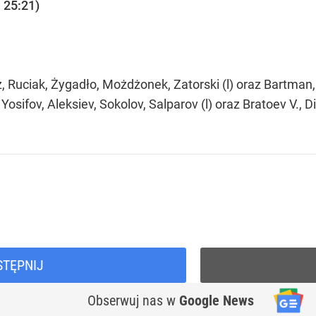
, 25:21)
, Ruciak, Żygadło, Możdżonek, Zatorski (l) oraz Bartman,
Yosifov, Aleksiev, Sokolov, Salparov (l) oraz Bratoev V., D
STĘPNIJ
Obserwuj nas
w
Google News