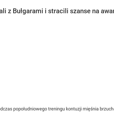
li z Bułgarami i stracili szanse na awa
odczas popołudniowego treningu kontuzji mięśnia brzuc