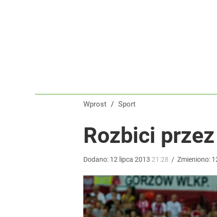
Polka wróciła po udarze i nie kryła wzruszenia. To 
dodaj
Tego sondażu premier nie może zlekceważyć. Pol
8
Wprost
/
Sport
Co za cios dla reprezentacji Polski! Kontuzja i op
Rozbici przez
dodaj
Dodano:
12
lipca
2013
21:28
/
Zmieniono:
1