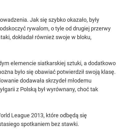
owadzenia. Jak się szybko okazało, były
e odskoczyć rywalom, o tyle od drugiej przerwy
ataki, dokładał również swoje w bloku,
dym elemencie siatkarskiej sztuki, a dodatkowo
ożna było się obawiać potwierdził swoją klasę.
ecydowanie dodawała skrzydeł młodemu
yłgarii z Polską był wyrównany, choć tak
orld League 2013, które odbędą się
stasiego spotkaniem bez stawki.