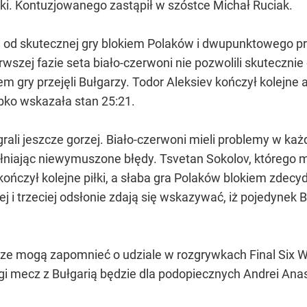
ski. Kontuzjowanego zastąpił w szóstce Michał Ruciak.
 od skutecznej gry blokiem Polaków i dwupunktowego pr
erwszej fazie seta biało-czerwoni nie pozwolili skuteczni
em gry przejęli Bułgarzy. Todor Aleksiev kończył kolejne 
ybko wskazała stan 25:21.
rali jeszcze gorzej. Biało-czerwoni mieli problemy w każ
ełniając niewymuszone błędy. Tsvetan Sokolov, którego m
kończył kolejne piłki, a słaba gra Polaków blokiem zd
j i trzeciej odsłonie zdają się wskazywać, iż pojedynek B
rze mogą zapomnieć o udziale w rozgrywkach Final Six W
gi mecz z Bułgarią będzie dla podopiecznych Andrei Ana