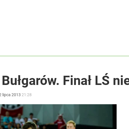
koniec pięknej kariery
acy o przywróceniu CPN
eracja zamiast mistrzostw Europy
 Bułgarów. Finał LŚ ni
2
lipca
2013
21:28