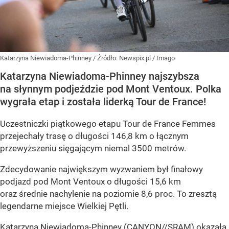
Katarzyna Niewiadoma-Phinney
/ Źródło:
Newspix.pl
/
Imago
Katarzyna Niewiadoma-Phinney najszybsza
na słynnym podjeździe pod Mont Ventoux. Polka
wygrała etap i została liderką Tour de France!
Uczestniczki piątkowego etapu Tour de France Femmes
przejechały trasę o długości 146,8 km o łącznym
przewyższeniu sięgającym niemal 3500 metrów.
Zdecydowanie największym wyzwaniem był finałowy
podjazd pod Mont Ventoux o długości 15,6 km
oraz średnie nachylenie na poziomie 8,6 proc. To zresztą
legendarne miejsce Wielkiej Pętli.
Katarzyna Niewiadoma-Phinney (CANYON//SRAM) okazała