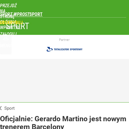
PRZEJDŹ
NA
SPORT WPROST
STRONĘ
GŁÓWNĄ
UBSKRYBUJ
SPORT
WPROST.PL
ZALOGUJ
Partner
MENU
Sport
Oficjalnie: Gerardo Martino jest nowym
trenerem Barcelony