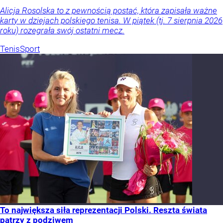
Alicja Rosolska to z pewnością postać, która zapisała ważne
karty w dziejach polskiego tenisa. W piątek (tj. 7 sierpnia 2026
roku) rozegrała swój ostatni mecz.
Tenis
Sport
To największa siła reprezentacji Polski. Reszta świata
patrzy z podziwem