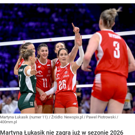
Martyna Łukasik (numer 11)
/ Źródło:
Newspix.pl
/
Pawel Piotrowski /
400mm.pl
Martyna Łukasik nie zagra już w sezonie 2026