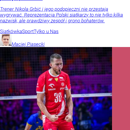
Trener Nikola Grbić i jego podopieczni nie przestają
wygrywać. Reprezentacja Polski siatkarzy to nie tylko kilka
nazwisk, ale prawdziwy zespół i grono bohaterów.
Siatkówka
Sport
Tylko u Nas
Maciej
Piasecki