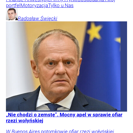
portfel
Motoryzacja
Tylko u Nas
Radosław
Święcki
„Nie chodzi o zemstę”. Mocny apel w sprawie ofiar
rzezi wołyńskiej
W Buenos Aires potomkowie ofiar rzezi wołyńskiej