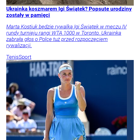
Ukrainka koszmarem Igi Świątek? Popsute urodziny
zostały w pamięci
Marta Kostiuk będzie rywalką Igi Świątek w meczu IV
rundy turnieju rangi WTA 1000 w Toronto. Ukrainka
zabrała głos o Polce tuż przed rozpoczęciem
rywalizacji.
Tenis
Sport