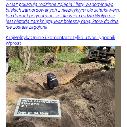
wciąż pokazują rodzinne zdjęcia i listy, wspominając
bliskich zamordowanych z niezwykłym okrucieństwem.
Ich dramat przypomina, że dla wielu rodzin Wołyń nie
jest historią zamkniętą, lecz bolesną raną, która do dziś
nie została zagojona.
Kraj
Polityka
Opinie i komentarze
Tylko u Nas
Tygodnik
Wprost