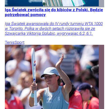
Iga Świątek zwróciła się do kibiców z Polski. Będzie
potrzebować pomocy
Iga Świątek awansowała do IV rundy turnieju WTA 1000
w Toronto. Polka w dwóch setach rozprawiła się ze
Szwajcarką Viktorija Golubic, wygrywając 6:2, 6:1.
Tenis
Sport