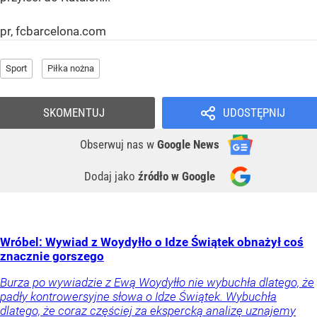
pr, fcbarcelona.com
Sport
Piłka nożna
SKOMENTUJ
UDOSTĘPNIJ
Obserwuj nas
w
Google News
Dodaj jako
źródło w Google
Wróbel: Wywiad z Woydyłło o Idze Świątek obnażył coś
znacznie gorszego
Burza po wywiadzie z Ewą Woydyłło nie wybuchła dlatego, że
padły kontrowersyjne słowa o Idze Świątek. Wybuchła
dlatego, że coraz częściej za ekspercką analizę uznajemy