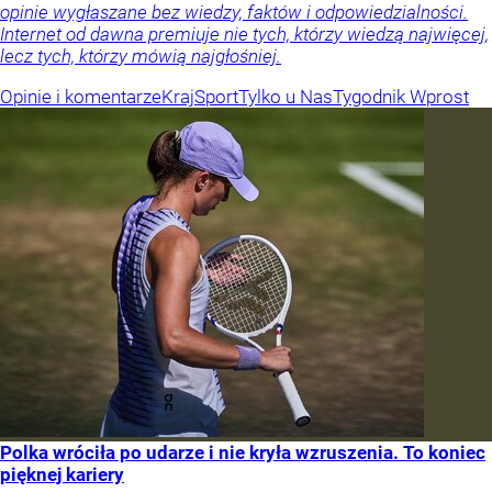
opinie wygłaszane bez wiedzy, faktów i odpowiedzialności.
Internet od dawna premiuje nie tych, którzy wiedzą najwięcej,
lecz tych, którzy mówią najgłośniej.
Opinie i komentarze
Kraj
Sport
Tylko u Nas
Tygodnik Wprost
Polka wróciła po udarze i nie kryła wzruszenia. To koniec
pięknej kariery