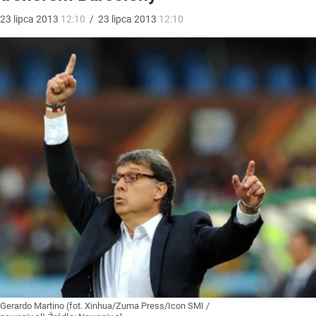
23
lipca
2013
12:10
/
23
lipca
2013
12:10
Gerardo Martino (fot. Xinhua/Zuma Press/Icon SMI /