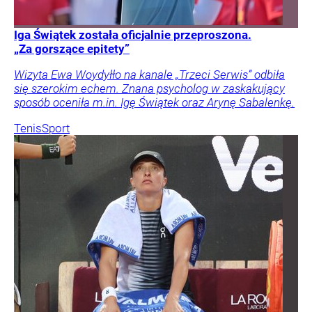
Iga Świątek została oficjalnie przeproszona.
„Za gorszące epitety”
Wizyta Ewa Woydyłło na kanale „Trzeci Serwis” odbiła
się szerokim echem. Znana psycholog w zaskakujący
sposób oceniła m.in. Igę Świątek oraz Arynę Sabalenkę.
Tenis
Sport