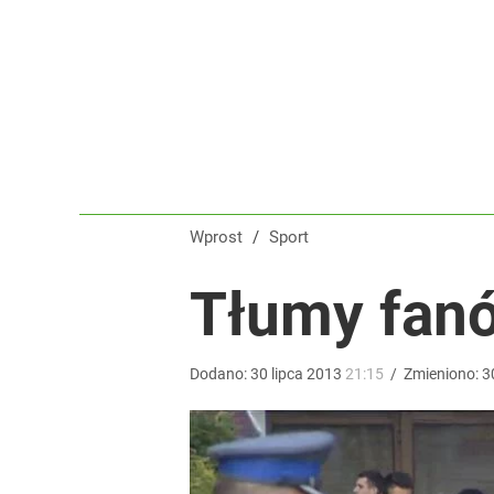
Gigantyczna kraksa na trasie Tour de Pologne! S
dodaj
Tajemnica paragonów grozy. Tak restauratorzy m
3
Wprost
/
Sport
Reprezentant Polski wypisze się z kadry? To kont
Tłumy fan
dodaj
Dodano:
30
lipca
2013
21:15
/
Zmieniono:
3