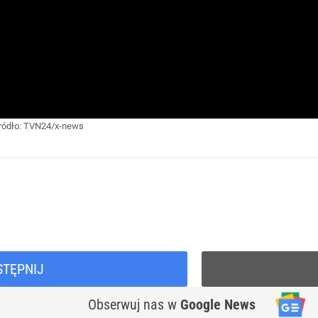
ródło:
TVN24/x-news
STĘPNIJ
Obserwuj nas
w
Google News