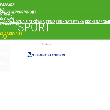
PRZEJDŹ
Udostępnij
0
Skomentuj
NA
SPORT WPROST
STRONĘ
GŁÓWNĄ
PIŁKA NOŻNA
SIATKÓWKA
TENIS
LEKKOATLETYKA
SKOKI NARCIAR
Polski finał w Warszawie! To będzie wielkie święto 
SPORT
WPROST.PL
SUBSKRYBUJ
dodaj
ZALOGUJ
Partner
Real Madryt właśnie pobił rekord transferowy! For
SZUKAJ
MENU
dodaj
Iga Świątek zwróciła się do kibiców z Polski. Bę
dodaj