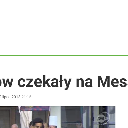
ą poszkodowani
anipulują cenami nad morzem
rowersyjna decyzja
ów czekały na Mes
0
lipca
2013
21:15