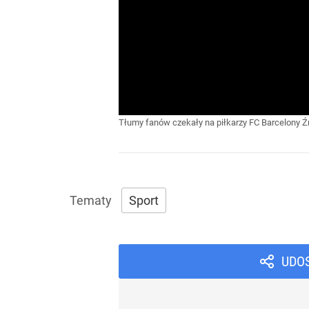
Tłumy fanów czekały na piłkarzy FC Barcelony
Ź
Sport
UDO