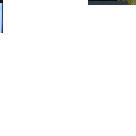
Reprezentacja Polski s
Powrót z przygodami 
powitaniem w Warszaw
poranek.
Siatkówka
Sport