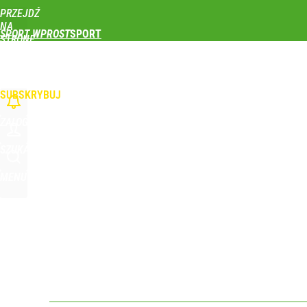
PRZEJDŹ
Udostępnij
0
Skomentuj
NA
SPORT WPROST
STRONĘ
GŁÓWNĄ
PIŁKA NOŻNA
SIATKÓWKA
TENIS
LEKKOATLETYKA
SKOKI NARCIAR
Iga Świątek została oficjalnie przeproszona. „Za g
WPROST.PL
SUBSKRYBUJ
dodaj
ZALOGUJ
Wróbel: Wywiad z Woydyłło o Idze Świątek obnaży
SZUKAJ
MENU
dodaj
Farmacja: wzrost pod presją. co czeka branżę do 
dodaj