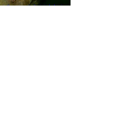
iatkarzy wróciła już do kraju.
zakończył się oficjalnym
ie w środowy (tj. 5 sierpnia)