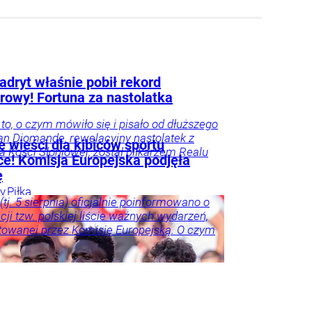
adryt właśnie pobił rekord
erowy! Fortuna za nastolatka
ę to, o czym mówiło się i pisało od dłuższego
an Diomande, rewelacyjny nastolatek z
 wieści dla kibiców sportu
 Kości Słoniowej, został piłkarzem Realu
ce! Komisja Europejska podjęła
ę
ry
Piłka
(tj. 5 sierpnia) oficjalnie poinformowano o
ort
acji tzw. polskiej liście ważnych wydarzeń,
owanej przez Komisję Europejską. O czym