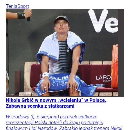
Tenis
Sport
Nikola Grbić w nowym „wcieleniu” w Polsce.
Zabawna scenka z siatkarzami
W środowy (tj. 5 sierpnia) poranek siatkarze
reprezentacji Polski dotarli do kraju po turnieju
finałowym Ligi Narodów. Zabrakło jednak trenera Nikoli