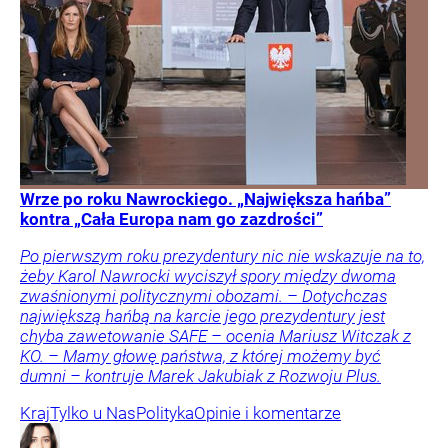
Wrze po roku Nawrockiego. „Największa hańba”
kontra „Cała Europa nam go zazdrości”
Po pierwszym roku prezydentury nic nie wskazuje na to,
żeby Karol Nawrocki wyciszył spory między dwoma
zwaśnionymi politycznymi obozami. – Dotychczas
największą hańbą na karcie jego prezydentury jest
chyba zawetowanie SAFE – ocenia Mariusz Witczak z
KO. – Mamy głowę państwa, z której możemy być
dumni – kontruje Marek Jakubiak z Rozwoju Plus.
Kraj
Tylko u Nas
Polityka
Opinie i komentarze