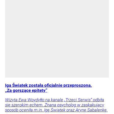
Iga Świątek została oficjalnie przeproszona.
„Za gorszące epitety”
Wizyta Ewa Woydyłło na kanale „Trzeci Serwis” odbiła
się szerokim echem. Znana psycholog w zaskakujący
sposób oceniła m.in. Igę Świątek oraz Arynę Sabalenkę.