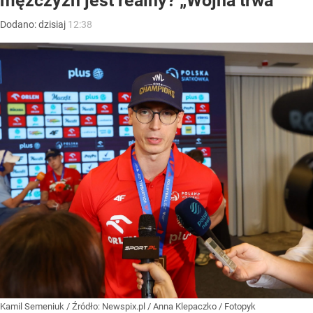
mężczyzn jest realny? „Wojna trwa”
Dodano:
dzisiaj
12:38
Kamil Semeniuk
/ Źródło:
Newspix.pl
/
Anna Klepaczko / Fotopyk