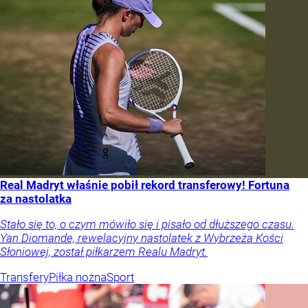
Real Madryt właśnie pobił rekord transferowy! Fortuna
za nastolatka
Stało się to, o czym mówiło się i pisało od dłuższego czasu.
Yan Diomande, rewelacyjny nastolatek z Wybrzeża Kości
Słoniowej, został piłkarzem Realu Madryt.
Transfery
Piłka nożna
Sport