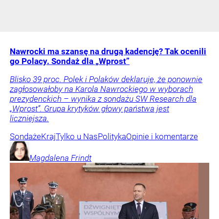
Nawrocki ma szansę na drugą kadencję? Tak ocenili
go Polacy. Sondaż dla „Wprost”
Blisko 39 proc. Polek i Polaków deklaruje, że ponownie
zagłosowałoby na Karola Nawrockiego w wyborach
prezydenckich – wynika z sondażu SW Research dla
„Wprost”. Grupa krytyków głowy państwa jest
liczniejsza.
Sondaże
Kraj
Tylko u Nas
Polityka
Opinie i komentarze
Magdalena
Frindt