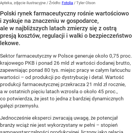
Apteka, zdjęcie ilustracyjne
/ Źródło:
Fotolia
/
Tyler Olson
Polski rynek farmaceutyczny rośnie wartościowo
i zyskuje na znaczeniu w gospodarce,
ale w najbliższych latach zmierzy się z ostrą
presją kosztów, regulacji i walki o bezpieczeństwo
lekowe.
Sektor farmaceutyczny w Polsce generuje około 0,75 proc.
krajowego PKB i ponad 26 mld zł wartości dodanej brutto,
zapewniając ponad 80 tys. miejsc pracy w całym łańcuchu
wartości – od produkcji po dystrybucję i detal. Wartość
produkcji farmaceutycznej przekracza 21 mld zł rocznie,
a w ostatnich pięciu latach wzrosła o około 45 proc.,
co potwierdza, że jest to jedna z bardziej dynamicznych
gałęzi przemysłu.
Jednocześnie eksperci zwracają uwagę, że potencjał
branży wciąż nie jest wykorzystany w pełni – stopień
samowystarczalności produkcyjnej, liczony jako relacja