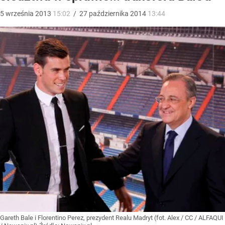
5
września
2013
15:02
/
27
października
2014
13:44
Gareth Bale i Florentino Perez, prezydent Realu Madryt (fot. Alex / CC / ALFAQUI