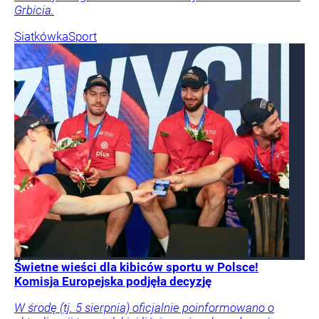
Grbicia.
Siatkówka
Sport
Świetne wieści dla kibiców sportu w Polsce!
Komisja Europejska podjęła decyzję
W środę (tj. 5 sierpnia) oficjalnie poinformowano o