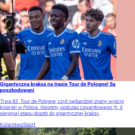
Gigantyczna kraksa na trasie Tour de Pologne! Są
poszkodowani
Trwa 83. Tour de Pologne, czyli najbardziej znany wyścig
kolarski w Polsce. Niestety, podczas czwartkowego (tj. 6
sierpnia) etapu doszło do gigantycznej kraksy.
Kolarstwo
Sport