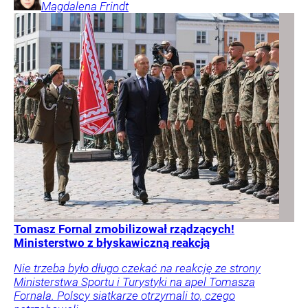
Magdalena
Frindt
Tomasz Fornal zmobilizował rządzących!
Ministerstwo z błyskawiczną reakcją
Nie trzeba było długo czekać na reakcję ze strony
Ministerstwa Sportu i Turystyki na apel Tomasza
Fornala. Polscy siatkarze otrzymali to, czego