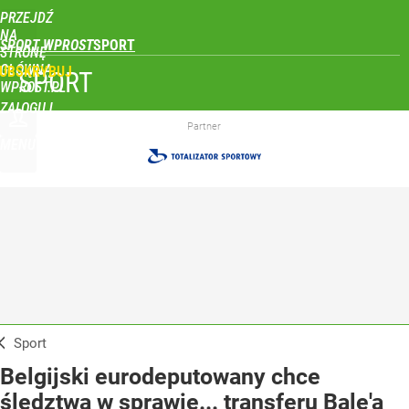
PRZEJDŹ
NA
SPORT WPROST
STRONĘ
GŁÓWNĄ
UBSKRYBUJ
SPORT
WPROST.PL
ZALOGUJ
Partner
MENU
Sport
Belgijski eurodeputowany chce
śledztwa w sprawie... transferu Bale'a