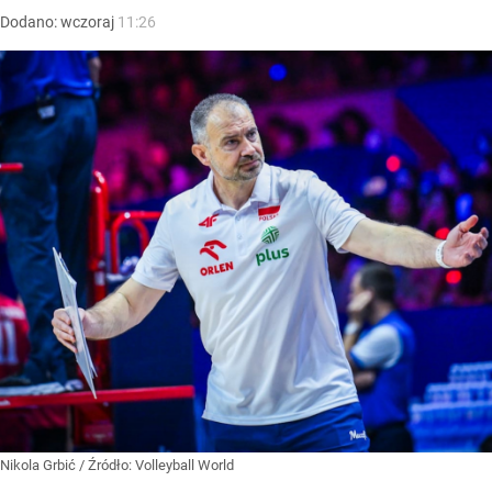
Dodano:
wczoraj
11:26
Nikola Grbić
/ Źródło:
Volleyball World