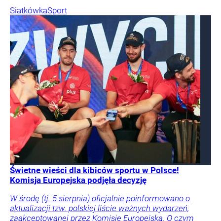
Siatkówka
Sport
Świetne wieści dla kibiców sportu w Polsce!
Komisja Europejska podjęła decyzję
W środę (tj. 5 sierpnia) oficjalnie poinformowano o
aktualizacji tzw. polskiej liście ważnych wydarzeń,
zaakceptowanej przez Komisję Europejską. O czym