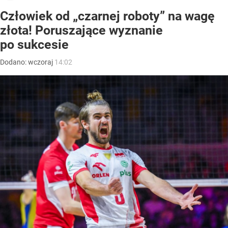
Człowiek od „czarnej roboty” na wagę
złota! Poruszające wyznanie
po sukcesie
Dodano:
wczoraj
14:02