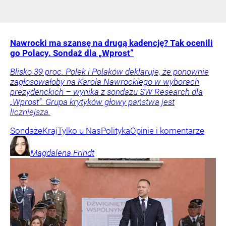
Nawrocki ma szansę na drugą kadencję? Tak ocenili
go Polacy. Sondaż dla „Wprost”
Blisko 39 proc. Polek i Polaków deklaruje, że ponownie
zagłosowałoby na Karola Nawrockiego w wyborach
prezydenckich – wynika z sondażu SW Research dla
„Wprost”. Grupa krytyków głowy państwa jest
liczniejsza.
Sondaże
Kraj
Tylko u Nas
Polityka
Opinie i komentarze
Magdalena
Frindt