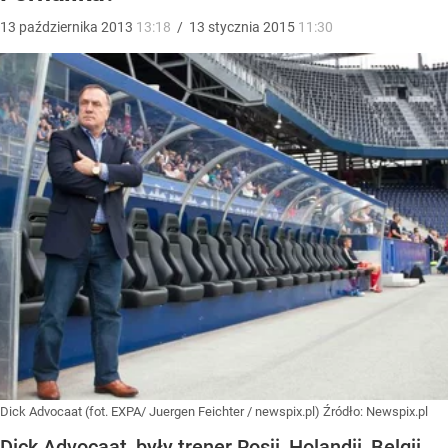
13
października
2013
13:18
/
13
stycznia
2015
11:30
Dick Advocaat (fot. EXPA/ Juergen Feichter / newspix.pl)
Źródło:
Newspix.pl
Dick Advocaat, były trener Rosji, Holandii, Belgii