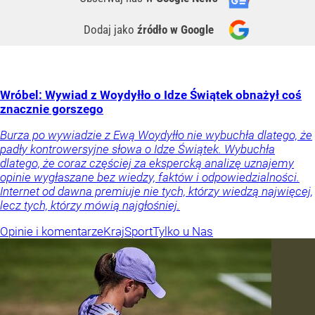
Dodaj jako
źródło w Google
Wróbel: Wywiad z Woydyłło o Idze Świątek obnażył coś
znacznie gorszego
Burza po wywiadzie z Ewą Woydyłło nie wybuchła dlatego, że
padły kontrowersyjne słowa o Idze Świątek. Wybuchła
dlatego, że coraz częściej za ekspercką analizę uznajemy
opinie wygłaszane bez wiedzy, faktów i odpowiedzialności.
Internet od dawna premiuje nie tych, którzy wiedzą najwięcej,
lecz tych, którzy mówią najgłośniej.
Opinie i komentarze
Kraj
Sport
Tylko u Nas