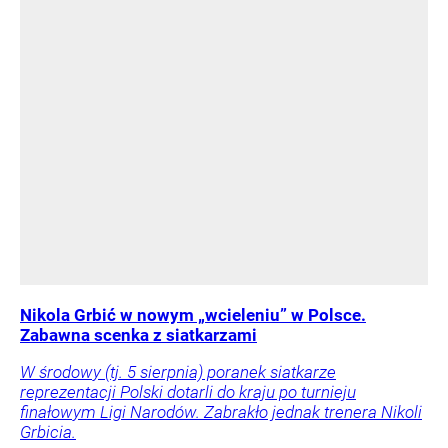
Nikola Grbić w nowym „wcieleniu” w Polsce.
Zabawna scenka z siatkarzami
W środowy (tj. 5 sierpnia) poranek siatkarze
reprezentacji Polski dotarli do kraju po turnieju
finałowym Ligi Narodów. Zabrakło jednak trenera Nikoli
Grbicia.