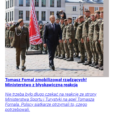
Tomasz Fornal zmobilizował rządzących!
Ministerstwo z błyskawiczną reakcją
Nie trzeba było długo czekać na reakcję ze strony
Ministerstwa Sportu i Turystyki na apel Tomasza
Fornala. Polscy siatkarze otrzymali to, czego
potrzebowali.