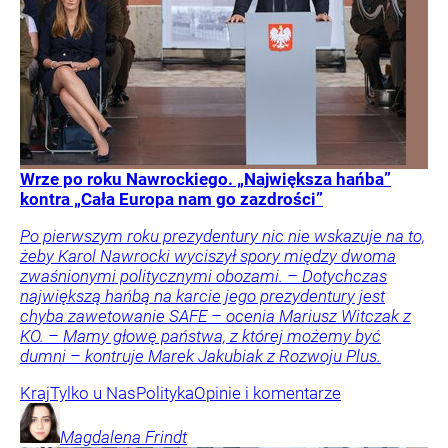
Wrze po roku Nawrockiego. „Największa hańba”
kontra „Cała Europa nam go zazdrości”
Po pierwszym roku prezydentury nic nie wskazuje na to,
żeby Karol Nawrocki wyciszył spory między dwoma
zwaśnionymi politycznymi obozami. – Dotychczas
największą hańbą na karcie jego prezydentury jest
chyba zawetowanie SAFE – ocenia Mariusz Witczak z
KO. – Mamy głowę państwa, z której możemy być
dumni – kontruje Marek Jakubiak z Rozwoju Plus.
Kraj
Tylko u Nas
Polityka
Opinie i komentarze
Magdalena
Frindt