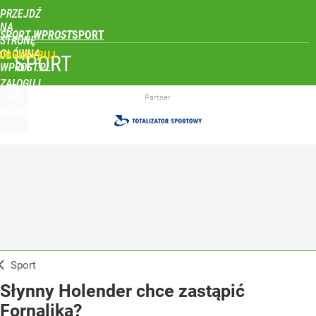
PRZEJDŹ
NA
SPORT WPROST
STRONĘ
GŁÓWNĄ
UBSKRYBUJ
SPORT
WPROST.PL
ZALOGUJ
Partner
MENU
Sport
Słynny Holender chce zastąpić
Fornalika?