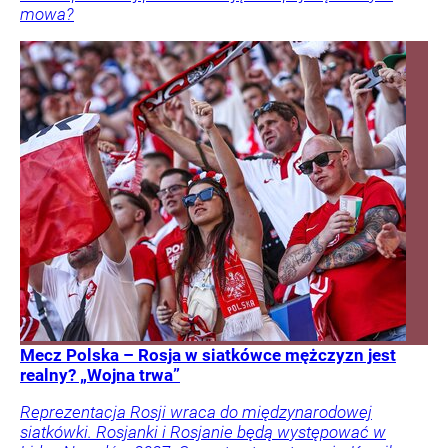
mowa?
Mecz Polska – Rosja w siatkówce mężczyzn jest
realny? „Wojna trwa”
Reprezentacja Rosji wraca do międzynarodowej
siatkówki. Rosjanki i Rosjanie będą występować w