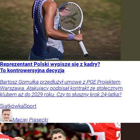
Reprezentant Polski wypisze się z kadry?
To kontrowersyjna decyzja
Bartosz Gomułka przedłużył umowę z PGE Projektem
Warszawa. Atakujący podpisał kontrakt ze stołecznym
klubem aż do 2029 roku. Czy to słuszny krok 24-latka?
Siatkówka
Sport
Maciej
Piasecki