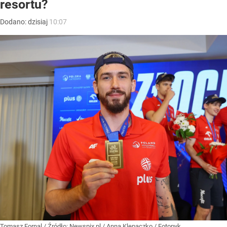
resortu?
Dodano:
dzisiaj
10:07
Tomasz Fornal
/ Źródło:
Newspix.pl
/
Anna Klepaczko / Fotopyk