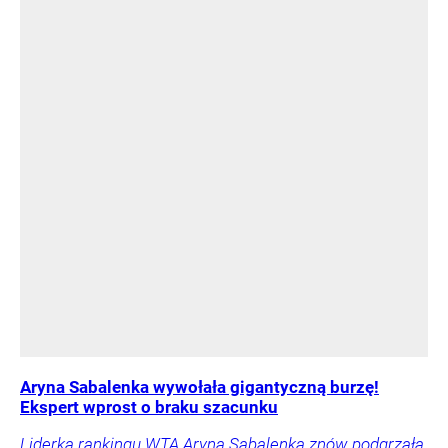
Aryna Sabalenka wywołała gigantyczną burzę!
Ekspert wprost o braku szacunku
Liderka rankingu WTA Aryna Sabalenka znów podgrzała