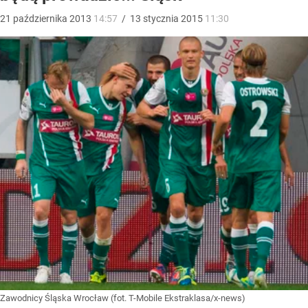
21
października
2013
14:57
/
13
stycznia
2015
11:30
Zawodnicy Śląska Wrocław (fot. T-Mobile Ekstraklasa/x-news)