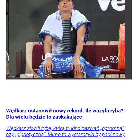
Wędkarz ustanowił nowy rekord. Ile ważyła ryba?
Dla wielu będzie to zaskakujące
Wędkarz złowił rybę, którą trudno nazwać „ogromną”
czy „gigantyczną”. Mimo to wystarczyła by padł nowy