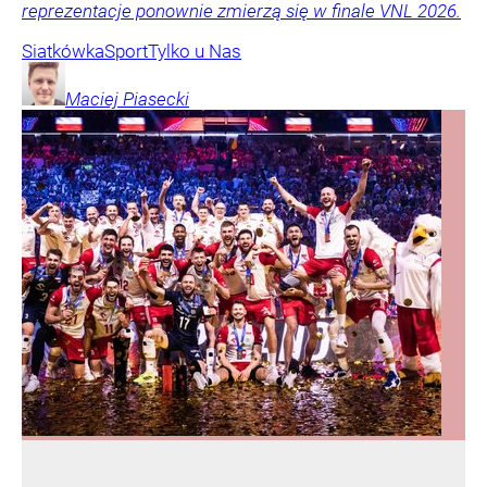
reprezentacje ponownie zmierzą się w finale VNL 2026.
Siatkówka
Sport
Tylko u Nas
Maciej
Piasecki