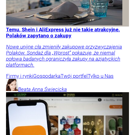
Temu, Shein i AliExpress już nie takie atrakcyjne.
Polaków zapytano o zakupy
Nowe unijne cła zmieniły zakupowe przyzwyczajenia
Polaków. Sondaż dla „Wprost” pokazuje, że niemal
połowa badanych ograniczyła zakupy na azjatyckich
platformach.
Firmy i rynki
Gospodarka
Twój portfel
Tylko u Nas
Beata Anna
Święcicka