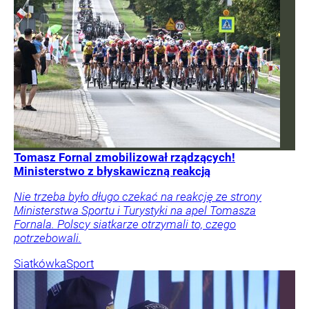
Tomasz Fornal zmobilizował rządzących!
Ministerstwo z błyskawiczną reakcją
Nie trzeba było długo czekać na reakcję ze strony
Ministerstwa Sportu i Turystyki na apel Tomasza
Fornala. Polscy siatkarze otrzymali to, czego
potrzebowali.
Siatkówka
Sport