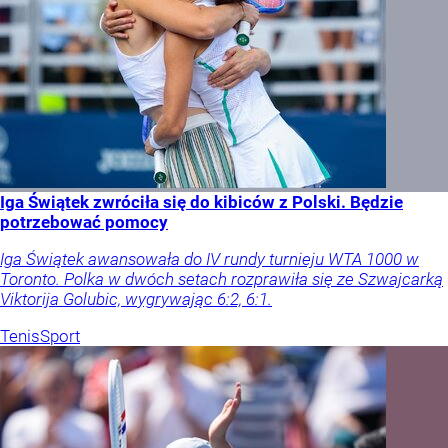
Iga Świątek zwróciła się do kibiców z Polski. Będzie
potrzebować pomocy
Iga Świątek awansowała do IV rundy turnieju WTA 1000 w
Toronto. Polka w dwóch setach rozprawiła się ze Szwajcarką
Viktorija Golubic, wygrywając 6:2, 6:1.
Tenis
Sport