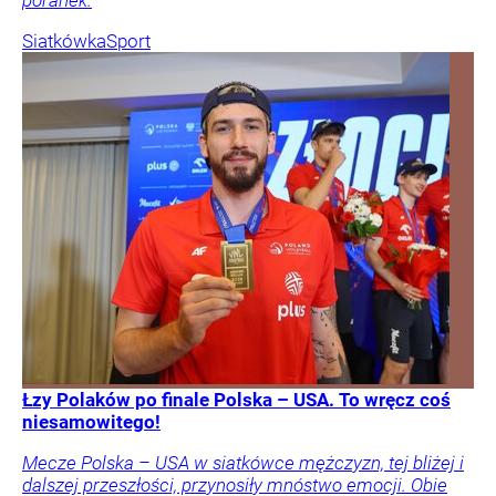
Siatkówka
Sport
Łzy Polaków po finale Polska – USA. To wręcz coś
niesamowitego!
Mecze Polska – USA w siatkówce mężczyzn, tej bliżej i
dalszej przeszłości, przynosiły mnóstwo emocji. Obie