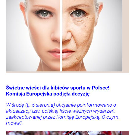
Świetne wieści dla kibiców sportu w Polsce!
Komisja Europejska podjęła decyzję
W środę (tj. 5 sierpnia) oficjalnie poinformowano o
aktualizacji tzw. polskiej liście ważnych wydarzeń,
zaakceptowanej przez Komisję Europejską. O czym
mowa?