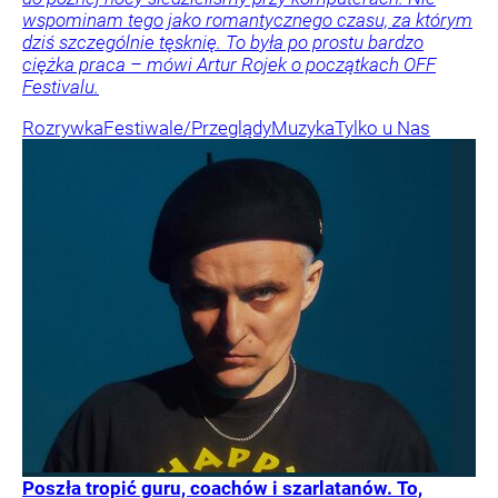
wspominam tego jako romantycznego czasu, za którym
dziś szczególnie tęsknię. To była po prostu bardzo
ciężka praca – mówi Artur Rojek o początkach OFF
Festivalu.
Rozrywka
Festiwale/Przeglądy
Muzyka
Tylko u Nas
Poszła tropić guru, coachów i szarlatanów. To,