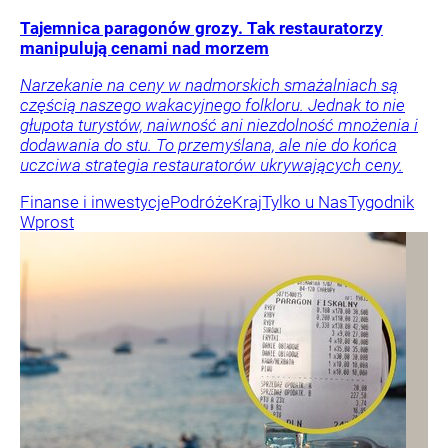
Tajemnica paragonów grozy. Tak restauratorzy
manipulują cenami nad morzem
Narzekanie na ceny w nadmorskich smażalniach są
częścią naszego wakacyjnego folkloru. Jednak to nie
głupota turystów, naiwność ani niezdolność mnożenia i
dodawania do stu. To przemyślana, ale nie do końca
uczciwa strategia restauratorów ukrywających ceny.
Finanse i inwestycje
Podróże
Kraj
Tylko u Nas
Tygodnik
Wprost