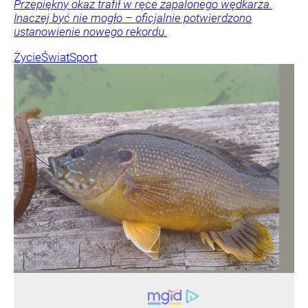
Przepiękny okaz trafił w ręce zapalonego wędkarza.
Inaczej być nie mogło – oficjalnie potwierdzono
ustanowienie nowego rekordu.
Życie
Świat
Sport