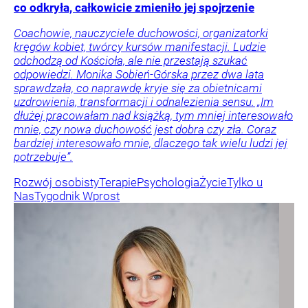
co odkryła, całkowicie zmieniło jej spojrzenie
Coachowie, nauczyciele duchowości, organizatorki
kręgów kobiet, twórcy kursów manifestacji. Ludzie
odchodzą od Kościoła, ale nie przestają szukać
odpowiedzi. Monika Sobień-Górska przez dwa lata
sprawdzała, co naprawdę kryje się za obietnicami
uzdrowienia, transformacji i odnalezienia sensu. „Im
dłużej pracowałam nad książką, tym mniej interesowało
mnie, czy nowa duchowość jest dobra czy zła. Coraz
bardziej interesowało mnie, dlaczego tak wielu ludzi jej
potrzebuje”.
Rozwój osobisty
Terapie
Psychologia
Życie
Tylko u
Nas
Tygodnik Wprost