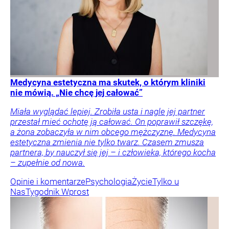
Medycyna estetyczna ma skutek, o którym kliniki
nie mówią. „Nie chcę jej całować”
Miała wyglądać lepiej. Zrobiła usta i nagle jej partner
przestał mieć ochotę ją całować. On poprawił szczękę,
a żona zobaczyła w nim obcego mężczyznę. Medycyna
estetyczna zmienia nie tylko twarz. Czasem zmusza
partnera, by nauczył się jej – i człowieka, którego kocha
– zupełnie od nowa.
Opinie i komentarze
Psychologia
Życie
Tylko u
Nas
Tygodnik Wprost