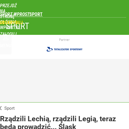
PRZEJDŹ
NA
SPORT WPROST
STRONĘ
GŁÓWNĄ
UBSKRYBUJ
SPORT
WPROST.PL
ZALOGUJ
Partner
MENU
Sport
Rządzili Lechią, rządzili Legią, teraz
będą prowadzić... Śląsk