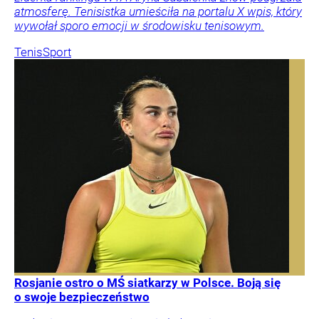
atmosferę. Tenisistka umieściła na portalu X wpis, który
wywołał sporo emocji w środowisku tenisowym.
Tenis
Sport
Rosjanie ostro o MŚ siatkarzy w Polsce. Boją się
o swoje bezpieczeństwo