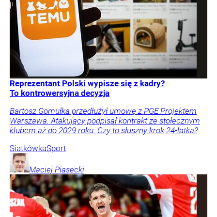
Reprezentant Polski wypisze się z kadry?
To kontrowersyjna decyzja
Bartosz Gomułka przedłużył umowę z PGE Projektem
Warszawa. Atakujący podpisał kontrakt ze stołecznym
klubem aż do 2029 roku. Czy to słuszny krok 24-latka?
Siatkówka
Sport
Maciej
Piasecki