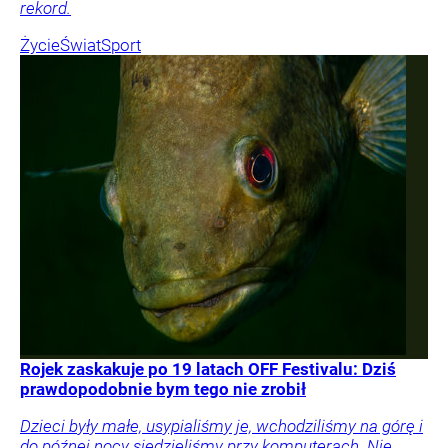
rekord.
Życie
Świat
Sport
Rojek zaskakuje po 19 latach OFF Festivalu: Dziś
prawdopodobnie bym tego nie zrobił
Dzieci były małe, usypialiśmy je, wchodziliśmy na górę i
do późnej nocy siedzieliśmy przy komputerach. Nie