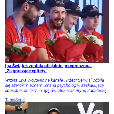
Iga Świątek została oficjalnie przeproszona.
„Za gorszące epitety”
Wizyta Ewa Woydyłło na kanale „Trzeci Serwis” odbiła
się szerokim echem. Znana psycholog w zaskakujący
sposób oceniła m.in. Igę Świątek oraz Arynę Sabalenkę.
Tenis
Sport