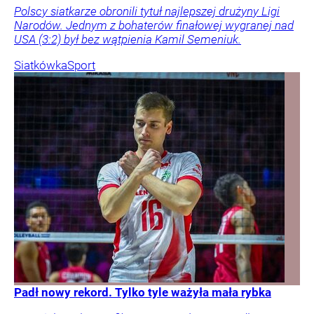
Polscy siatkarze obronili tytuł najlepszej drużyny Ligi
Narodów. Jednym z bohaterów finałowej wygranej nad
USA (3:2) był bez wątpienia Kamil Semeniuk.
Siatkówka
Sport
Padł nowy rekord. Tylko tyle ważyła mała rybka