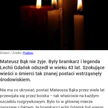
Śmierć
/ Źródło:
Pixabay
Mateusz Bąk nie żyje. Były bramkarz i legenda
Lechii Gdańsk odszedł w wieku 43 lat. Szokujące
wieści o śmierci tak znanej postaci wstrząsnęły
środowiskiem.
Nie ma co ukrywać, postać Mateusza Bąka przez wiele lat
przewijała się przez boiska – tak właściwie na każdym
szczeblu rozgrywkowym. Było to w głównej mierze
związane z faktem, że bramkarz Lechii Gdańsk był wierny