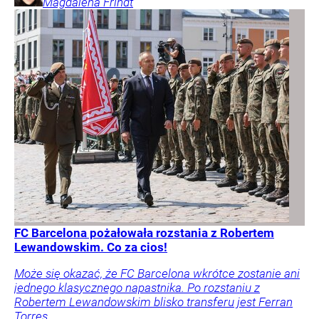
Magdalena
Frindt
FC Barcelona pożałowała rozstania z Robertem
Lewandowskim. Co za cios!
Może się okazać, że FC Barcelona wkrótce zostanie ani
jednego klasycznego napastnika. Po rozstaniu z
Robertem Lewandowskim blisko transferu jest Ferran
Torres.