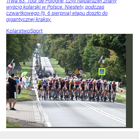
Trwa 83. Tour de Pologne, czyli najbardziej znany
wyścig kolarski w Polsce. Niestety, podczas
czwartkowego (tj. 6 sierpnia) etapu doszło do
gigantycznej kraksy.
Kolarstwo
Sport