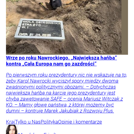
Wrze po roku Nawrockiego. „Największa hańba”
kontra „Cała Europa nam go zazdrości”
Po pierwszym roku prezydentury nic nie wskazuje na to,
żeby Karol Nawrocki wyciszył spory między dwoma
zwaśnionymi politycznymi obozami. – Dotychczas
największą hańbą na karcie jego prezydentury jest
chyba zawetowanie SAFE – ocenia Mariusz Witczak z
KO. – Mamy głowę państwa, z której możemy być
dumni – kontruje Marek Jakubiak z Rozwoju Plus.
Kraj
Tylko u Nas
Polityka
Opinie i komentarze