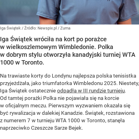
Iga Świątek
/ Źródło:
Newspix.pl
/
Zuma
Iga Świątek wróciła na kort po porażce
w wielkoszlemowym Wimbledonie. Polka
w dobrym stylu otworzyła kanadyjski turniej WTA
1000 w Toronto.
Na trawiaste korty do Londynu najlepsza polska tenisistka
przyjeżdżała, jako triumfatorka Wimbledonu 2025. Niestety,
Iga Świątek ostatecznie
odpadła w III rundzie turnieju
.
Od tamtej porażki Polka nie pojawiała się na korcie
w oficjalnym meczu. Pierwszym wyzwaniem okazała się
być rywalizacja w dalekiej Kanadzie. Świątek, rozstawiona
z numerem 7 w turnieju WTA 1000 w Toronto, stanęła
naprzeciwko Czeszcze Sarze Bejek.