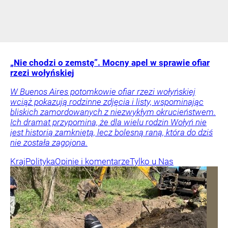
„Nie chodzi o zemstę”. Mocny apel w sprawie ofiar
rzezi wołyńskiej
W Buenos Aires potomkowie ofiar rzezi wołyńskiej
wciąż pokazują rodzinne zdjęcia i listy, wspominając
bliskich zamordowanych z niezwykłym okrucieństwem.
Ich dramat przypomina, że dla wielu rodzin Wołyń nie
jest historią zamkniętą, lecz bolesną raną, która do dziś
nie została zagojona.
Kraj
Polityka
Opinie i komentarze
Tylko u Nas