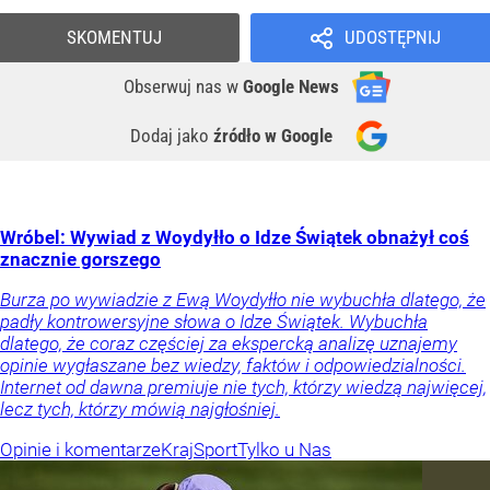
SKOMENTUJ
UDOSTĘPNIJ
Obserwuj nas
w
Google News
Dodaj jako
źródło w Google
Wróbel: Wywiad z Woydyłło o Idze Świątek obnażył coś
znacznie gorszego
Burza po wywiadzie z Ewą Woydyłło nie wybuchła dlatego, że
padły kontrowersyjne słowa o Idze Świątek. Wybuchła
dlatego, że coraz częściej za ekspercką analizę uznajemy
opinie wygłaszane bez wiedzy, faktów i odpowiedzialności.
Internet od dawna premiuje nie tych, którzy wiedzą najwięcej,
lecz tych, którzy mówią najgłośniej.
Opinie i komentarze
Kraj
Sport
Tylko u Nas