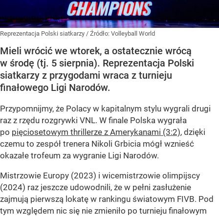
Reprezentacja Polski siatkarzy
/ Źródło:
Volleyball World
Mieli wrócić we wtorek, a ostatecznie wrócą
w środę (tj. 5 sierpnia). Reprezentacja Polski
siatkarzy z przygodami wraca z turnieju
finałowego Ligi Narodów.
Przypomnijmy, że Polacy w kapitalnym stylu wygrali drugi
raz z rzędu rozgrywki VNL. W finale Polska wygrała
po
pięciosetowym thrillerze z Amerykanami (3:2)
, dzięki
czemu to zespół trenera Nikoli Grbicia mógł wznieść
okazałe trofeum za wygranie Ligi Narodów.
Mistrzowie Europy (2023) i wicemistrzowie olimpijscy
(2024) raz jeszcze udowodnili, że w pełni zasłużenie
zajmują pierwszą lokatę w rankingu światowym FIVB. Pod
tym względem nic się nie zmieniło po turnieju finałowym