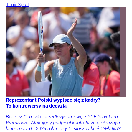
Tenis
Sport
Reprezentant Polski wypisze się z kadry?
To kontrowersyjna decyzja
Bartosz Gomułka przedłużył umowę z PGE Projektem
Warszawa. Atakujący podpisał kontrakt ze stołecznym
klubem aż do 2029 roku. Czy to słuszny krok 24-latka?