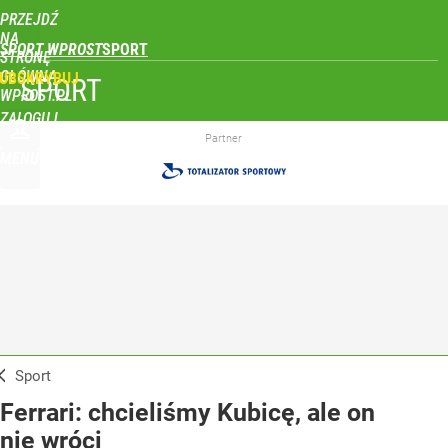
PRZEJDŹ
NA
SPORT WPROST
STRONĘ
GŁÓWNĄ
UBSKRYBUJ
SPORT
WPROST.PL
ZALOGUJ
Partner
MENU
Sport
Ferrari: chcieliśmy Kubicę, ale on
nie wróci