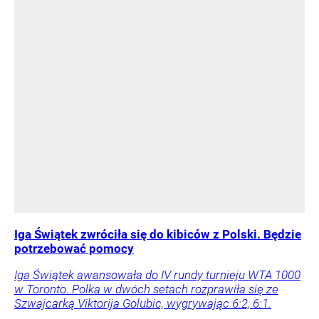
Iga Świątek zwróciła się do kibiców z Polski. Będzie
potrzebować pomocy
Iga Świątek awansowała do IV rundy turnieju WTA 1000
w Toronto. Polka w dwóch setach rozprawiła się ze
Szwajcarką Viktorija Golubic, wygrywając 6:2, 6:1.