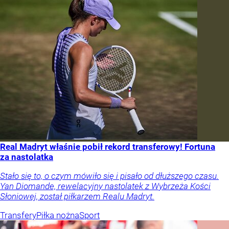
Real Madryt właśnie pobił rekord transferowy! Fortuna
za nastolatka
Stało się to, o czym mówiło się i pisało od dłuższego czasu.
Yan Diomande, rewelacyjny nastolatek z Wybrzeża Kości
Słoniowej, został piłkarzem Realu Madryt.
Transfery
Piłka nożna
Sport