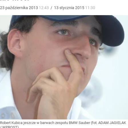
23
października
2013
12:43
/
13
stycznia
2015
11:30
Robert Kubica jeszcze w barwach zespołu BMW Sauber (fot. ADAM JAGIELAK
/ WPROST)