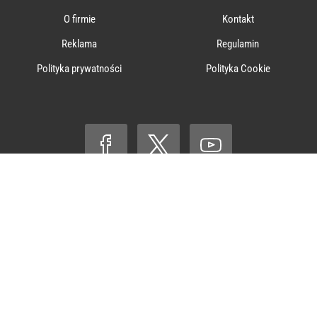
O firmie
Kontakt
Reklama
Regulamin
Polityka prywatności
Polityka Cookie
© ℗ 1998-2026
Agencja Wydawniczo-Reklamowa „Wprost” Sp. z
o.o.
Wszelkie prawa zastrzeżone.
Agencja Wydawniczo-Reklamowa „Wprost” na podstawie art. 25 ust. 1 pkt.
1 b ustawy z dnia 4 lutego 1994 roku o prawie autorskim i prawach
pokrewnych wyraźnie zastrzega, że dalsze rozpowszechnianie artykułów
zamieszczonych na portalu
www.wprost.pl
jest zabronione..