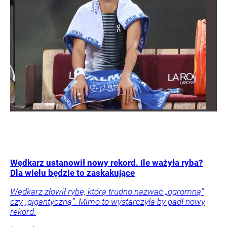
Wędkarz ustanowił nowy rekord. Ile ważyła ryba?
Dla wielu będzie to zaskakujące
Wędkarz złowił rybę, którą trudno nazwać „ogromną”
czy „gigantyczną”. Mimo to wystarczyła by padł nowy
rekord.