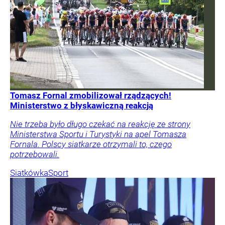
Tomasz Fornal zmobilizował rządzących!
Ministerstwo z błyskawiczną reakcją
Nie trzeba było długo czekać na reakcję ze strony
Ministerstwa Sportu i Turystyki na apel Tomasza
Fornala. Polscy siatkarze otrzymali to, czego
potrzebowali.
Siatkówka
Sport