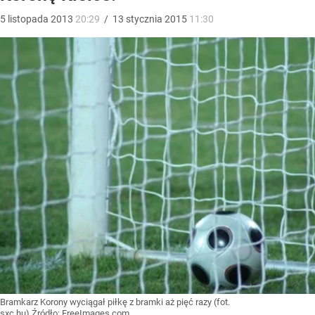
5
listopada
2013
20:29
/
13
stycznia
2015
11:30
Bramkarz Korony wyciągał piłkę z bramki aż pięć razy (fot.
sxc.hu)
Źródło:
FreeImages.com