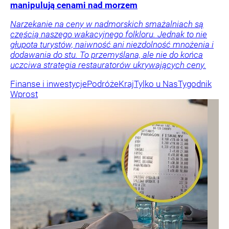
manipulują cenami nad morzem
Narzekanie na ceny w nadmorskich smażalniach są
częścią naszego wakacyjnego folkloru. Jednak to nie
głupota turystów, naiwność ani niezdolność mnożenia i
dodawania do stu. To przemyślana, ale nie do końca
uczciwa strategia restauratorów ukrywających ceny.
Finanse i inwestycje
Podróże
Kraj
Tylko u Nas
Tygodnik
Wprost