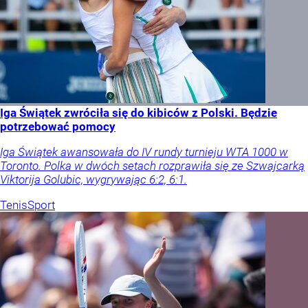
Iga Świątek zwróciła się do kibiców z Polski. Będzie
potrzebować pomocy
Iga Świątek awansowała do IV rundy turnieju WTA 1000 w
Toronto. Polka w dwóch setach rozprawiła się ze Szwajcarką
Viktorija Golubic, wygrywając 6:2, 6:1.
Tenis
Sport