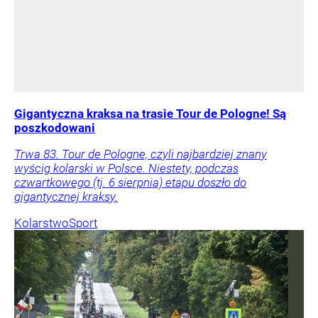
Gigantyczna kraksa na trasie Tour de Pologne! Są
poszkodowani
Trwa 83. Tour de Pologne, czyli najbardziej znany
wyścig kolarski w Polsce. Niestety, podczas
czwartkowego (tj. 6 sierpnia) etapu doszło do
gigantycznej kraksy.
Kolarstwo
Sport