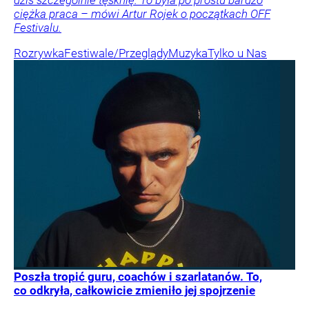
ciężka praca – mówi Artur Rojek o początkach OFF
Festivalu.
Rozrywka
Festiwale/Przeglądy
Muzyka
Tylko u Nas
Poszła tropić guru, coachów i szarlatanów. To,
co odkryła, całkowicie zmieniło jej spojrzenie