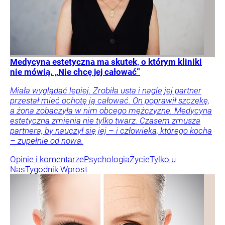
Medycyna estetyczna ma skutek, o którym kliniki
nie mówią. „Nie chcę jej całować”
Miała wyglądać lepiej. Zrobiła usta i nagle jej partner
przestał mieć ochotę ją całować. On poprawił szczękę,
a żona zobaczyła w nim obcego mężczyznę. Medycyna
estetyczna zmienia nie tylko twarz. Czasem zmusza
partnera, by nauczył się jej – i człowieka, którego kocha
– zupełnie od nowa.
Opinie i komentarze
Psychologia
Życie
Tylko u
Nas
Tygodnik Wprost