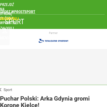
PRZEJDŹ
NA
SPORT WPROST
STRONĘ
GŁÓWNĄ
UBSKRYBUJ
SPORT
WPROST.PL
ZALOGUJ
Partner
MENU
Sport
Puchar Polski: Arka Gdynia gromi
Koronę Kielce!