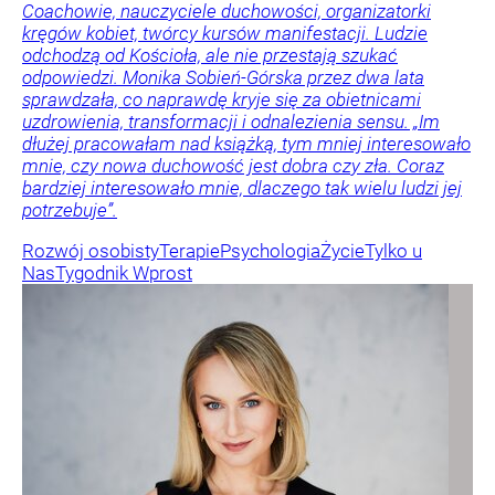
Coachowie, nauczyciele duchowości, organizatorki
kręgów kobiet, twórcy kursów manifestacji. Ludzie
odchodzą od Kościoła, ale nie przestają szukać
odpowiedzi. Monika Sobień-Górska przez dwa lata
sprawdzała, co naprawdę kryje się za obietnicami
uzdrowienia, transformacji i odnalezienia sensu. „Im
dłużej pracowałam nad książką, tym mniej interesowało
mnie, czy nowa duchowość jest dobra czy zła. Coraz
bardziej interesowało mnie, dlaczego tak wielu ludzi jej
potrzebuje”.
Rozwój osobisty
Terapie
Psychologia
Życie
Tylko u
Nas
Tygodnik Wprost