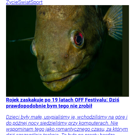
Życie
Świat
Sport
Rojek zaskakuje po 19 latach OFF Festivalu: Dziś
prawdopodobnie bym tego nie zrobił
Dzieci były małe, usypialiśmy je, wchodziliśmy na górę i
do późnej nocy siedzieliśmy przy komputerach. Nie
wspominam tego jako romantycznego czasu, za którym
dziś szczególnie tęsknię. To była po prostu bardzo