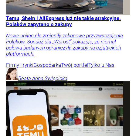
Temu, Shein i AliExpress już nie takie atrakcyjne.
Polaków zapytano o zakupy
Nowe unijne cła zmieniły zakupowe przyzwyczajenia
Polaków. Sondaż dla „Wprost” pokazuje, że niemal
połowa badanych ograniczyła zakupy na azjatyckich
platformach.
Firmy i rynki
Gospodarka
Twój portfel
Tylko u Nas
Beata Anna
Święcicka