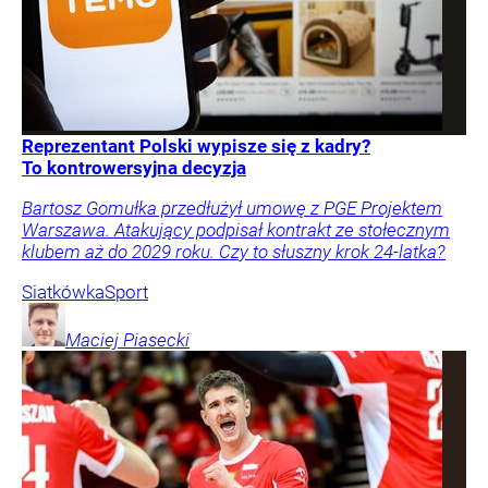
Reprezentant Polski wypisze się z kadry?
To kontrowersyjna decyzja
Bartosz Gomułka przedłużył umowę z PGE Projektem
Warszawa. Atakujący podpisał kontrakt ze stołecznym
klubem aż do 2029 roku. Czy to słuszny krok 24-latka?
Siatkówka
Sport
Maciej
Piasecki