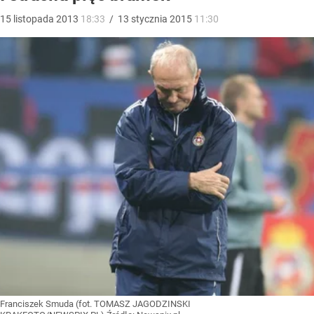
15
listopada
2013
18:33
/
13
stycznia
2015
11:30
Franciszek Smuda (fot. TOMASZ JAGODZINSKI