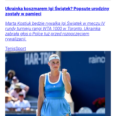
Ukrainka koszmarem Igi Świątek? Popsute urodziny
zostały w pamięci
Marta Kostiuk będzie rywalką Igi Świątek w meczu IV
rundy turnieju rangi WTA 1000 w Toronto. Ukrainka
zabrała głos o Polce tuż przed rozpoczęciem
rywalizacji.
Tenis
Sport