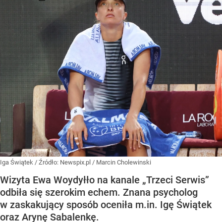
Iga Świątek
/ Źródło:
Newspix.pl
/
Marcin Cholewinski
Wizyta Ewa Woydyłło na kanale „Trzeci Serwis”
odbiła się szerokim echem. Znana psycholog
w zaskakujący sposób oceniła m.in. Igę Świątek
oraz Arynę Sabalenkę.