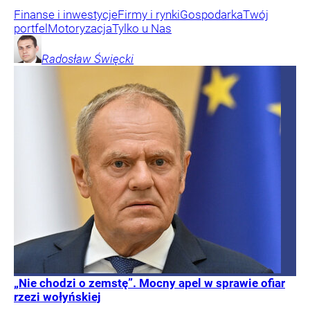
Finanse i inwestycje
Firmy i rynki
Gospodarka
Twój
portfel
Motoryzacja
Tylko u Nas
Radosław
Święcki
„Nie chodzi o zemstę”. Mocny apel w sprawie ofiar
rzezi wołyńskiej