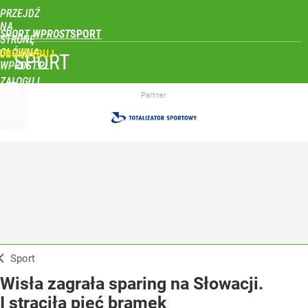
PRZEJDŹ
NA
SPORT WPROST
STRONĘ
GŁÓWNĄ
UBSKRYBUJ
SPORT
WPROST.PL
ZALOGUJ
Partner
MENU
Sport
Wisła zagrała sparing na Słowacji.
I straciła pięć bramek