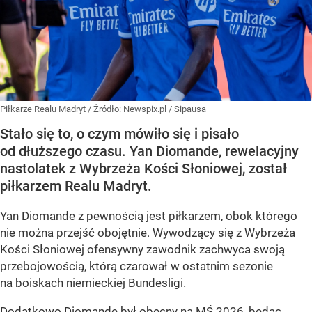
Piłkarze Realu Madryt
/ Źródło:
Newspix.pl
/
Sipausa
Stało się to, o czym mówiło się i pisało
od dłuższego czasu. Yan Diomande, rewelacyjny
nastolatek z Wybrzeża Kości Słoniowej, został
piłkarzem Realu Madryt.
Yan Diomande z pewnością jest piłkarzem, obok którego
nie można przejść obojętnie. Wywodzący się z Wybrzeża
Kości Słoniowej ofensywny zawodnik zachwyca swoją
przebojowością, którą czarował w ostatnim sezonie
na boiskach niemieckiej Bundesligi.
Dodatkowo Diomande był obecny na MŚ 2026, będąc