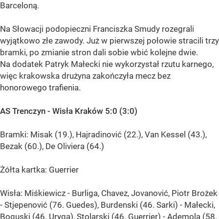
Barceloną.
Na Słowacji podopieczni Franciszka Smudy rozegrali
wyjątkowo złe zawody. Już w pierwszej połowie stracili trzy
bramki, po zmianie stron dali sobie wbić kolejne dwie.
Na dodatek Patryk Małecki nie wykorzystał rzutu karnego,
więc krakowska drużyna zakończyła mecz bez
honorowego trafienia.
AS Trenczyn - Wisła Kraków 5:0 (3:0)
Bramki: Misak (19.), Hajradinović (22.), Van Kessel (43.),
Bezak (60.), De Oliviera (64.)
Żółta kartka: Guerrier
Wisła: Miśkiewicz - Burliga, Chavez, Jovanović, Piotr Brożek
- Stjepenović (76. Guedes), Burdenski (46. Sarki) - Małecki,
Boguski (46. Uryga), Stolarski (46. Guerrier) - Ademola (58.