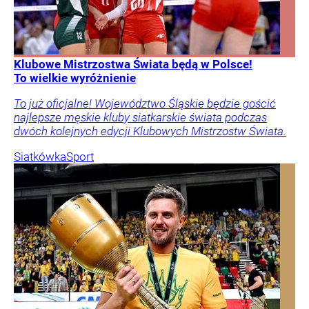
Klubowe Mistrzostwa Świata będą w Polsce!
To wielkie wyróżnienie
To już oficjalne! Województwo Śląskie będzie gościć
najlepsze męskie kluby siatkarskie świata podczas
dwóch kolejnych edycji Klubowych Mistrzostw Świata.
Siatkówka
Sport