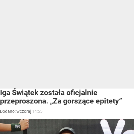
Iga Świątek została oficjalnie
przeproszona. „Za gorszące epitety”
Dodano:
wczoraj
14:55