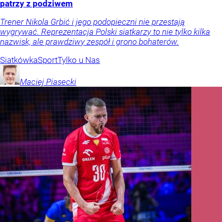
patrzy z podziwem
Trener Nikola Grbić i jego podopieczni nie przestają
wygrywać. Reprezentacja Polski siatkarzy to nie tylko kilka
nazwisk, ale prawdziwy zespół i grono bohaterów.
Siatkówka
Sport
Tylko u Nas
Maciej
Piasecki