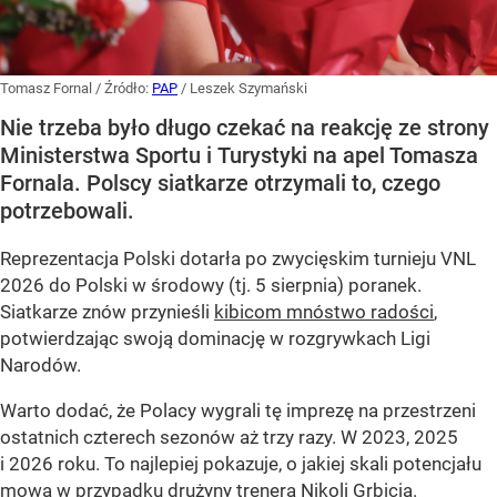
Tomasz Fornal
/ Źródło:
PAP
/
Leszek Szymański
Nie trzeba było długo czekać na reakcję ze strony
Ministerstwa Sportu i Turystyki na apel Tomasza
Fornala. Polscy siatkarze otrzymali to, czego
potrzebowali.
Reprezentacja Polski dotarła po zwycięskim turnieju VNL
2026 do Polski w środowy (tj. 5 sierpnia) poranek.
Siatkarze znów przynieśli
kibicom mnóstwo radości
,
potwierdzając swoją dominację w rozgrywkach Ligi
Narodów.
Warto dodać, że Polacy wygrali tę imprezę na przestrzeni
ostatnich czterech sezonów aż trzy razy. W 2023, 2025
i 2026 roku. To najlepiej pokazuje, o jakiej skali potencjału
mowa w przypadku drużyny trenera Nikoli Grbicia.