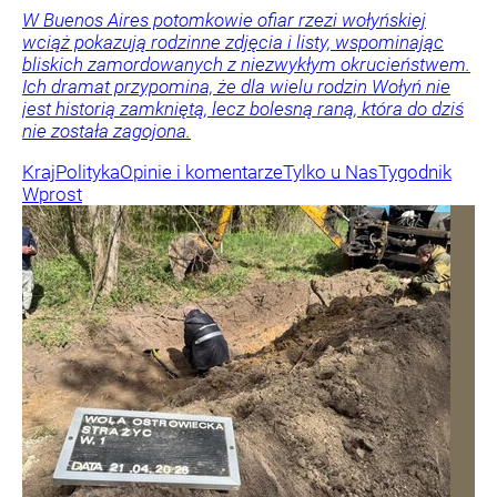
W Buenos Aires potomkowie ofiar rzezi wołyńskiej
wciąż pokazują rodzinne zdjęcia i listy, wspominając
bliskich zamordowanych z niezwykłym okrucieństwem.
Ich dramat przypomina, że dla wielu rodzin Wołyń nie
jest historią zamkniętą, lecz bolesną raną, która do dziś
nie została zagojona.
Kraj
Polityka
Opinie i komentarze
Tylko u Nas
Tygodnik
Wprost