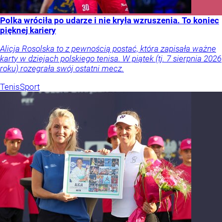
Polka wróciła po udarze i nie kryła wzruszenia. To koniec
pięknej kariery
Alicja Rosolska to z pewnością postać, która zapisała ważne
karty w dziejach polskiego tenisa. W piątek (tj. 7 sierpnia 2026
roku) rozegrała swój ostatni mecz.
Tenis
Sport