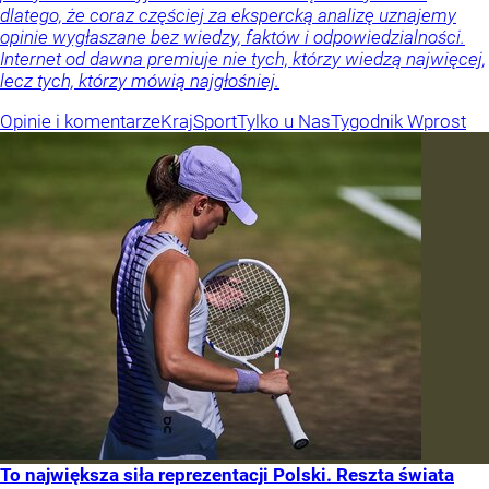
dlatego, że coraz częściej za ekspercką analizę uznajemy
opinie wygłaszane bez wiedzy, faktów i odpowiedzialności.
Internet od dawna premiuje nie tych, którzy wiedzą najwięcej,
lecz tych, którzy mówią najgłośniej.
Opinie i komentarze
Kraj
Sport
Tylko u Nas
Tygodnik Wprost
To największa siła reprezentacji Polski. Reszta świata