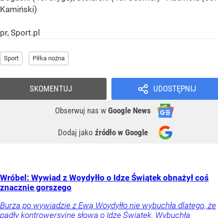
Kamiński)
pr, Sport.pl
Sport
Piłka nożna
SKOMENTUJ
UDOSTĘPNIJ
Obserwuj nas
w
Google News
Dodaj jako
źródło w Google
Wróbel: Wywiad z Woydyłło o Idze Świątek obnażył coś
znacznie gorszego
Burza po wywiadzie z Ewą Woydyłło nie wybuchła dlatego, że
padły kontrowersyjne słowa o Idze Świątek. Wybuchła