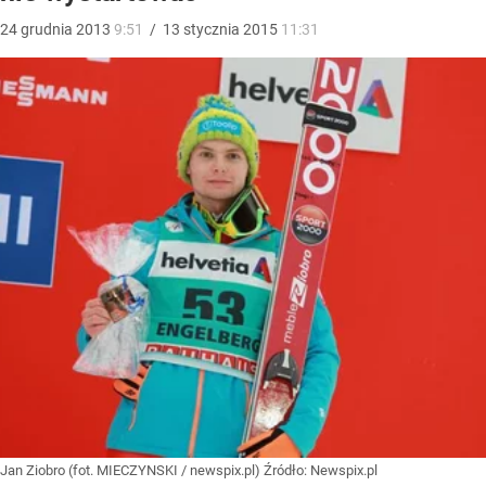
24
grudnia
2013
9:51
/
13
stycznia
2015
11:31
Jan Ziobro (fot. MIECZYNSKI / newspix.pl)
Źródło:
Newspix.pl