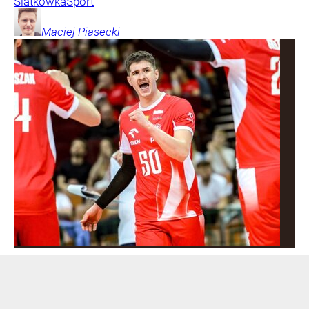
Siatkówka
Sport
Maciej
Piasecki