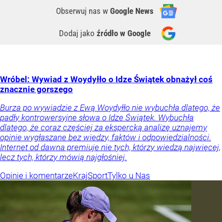
Obserwuj nas
w
Google News
Dodaj jako
źródło w Google
Wróbel: Wywiad z Woydyłło o Idze Świątek obnażył coś
znacznie gorszego
Burza po wywiadzie z Ewą Woydyłło nie wybuchła dlatego, że
padły kontrowersyjne słowa o Idze Świątek. Wybuchła
dlatego, że coraz częściej za ekspercką analizę uznajemy
opinie wygłaszane bez wiedzy, faktów i odpowiedzialności.
Internet od dawna premiuje nie tych, którzy wiedzą najwięcej,
lecz tych, którzy mówią najgłośniej.
Opinie i komentarze
Kraj
Sport
Tylko u Nas