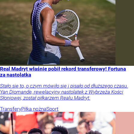
Real Madryt właśnie pobił rekord transferowy! Fortuna
za nastolatka
Stało się to, o czym mówiło się i pisało od dłuższego czasu.
Yan Diomande, rewelacyjny nastolatek z Wybrzeża Kości
Słoniowej, został piłkarzem Realu Madryt.
Transfery
Piłka nożna
Sport