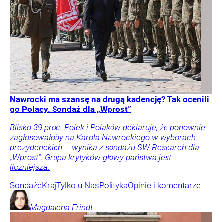
Nawrocki ma szansę na drugą kadencję? Tak ocenili
go Polacy. Sondaż dla „Wprost”
Blisko 39 proc. Polek i Polaków deklaruje, że ponownie
zagłosowałoby na Karola Nawrockiego w wyborach
prezydenckich – wynika z sondażu SW Research dla
„Wprost”. Grupa krytyków głowy państwa jest
liczniejsza.
Sondaże
Kraj
Tylko u Nas
Polityka
Opinie i komentarze
Magdalena
Frindt