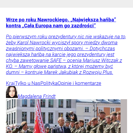
Wrze po roku Nawrockiego. „Największa hańba”
kontra „Cała Europa nam go zazdrości”
Po pierwszym roku prezydentury nic nie wskazuje na to,
żeby Karol Nawrocki wyciszył spory między dwoma
zwaśnionymi politycznymi obozami. – Dotychczas
największą hańbą na karcie jego prezydentury jest
chyba zawetowanie SAFE – ocenia Mariusz Witczak z
KO. – Mamy głowę państwa, z której możemy być
dumni – kontruje Marek Jakubiak z Rozwoju Plus.
Kraj
Tylko u Nas
Polityka
Opinie i komentarze
Magdalena
Frindt