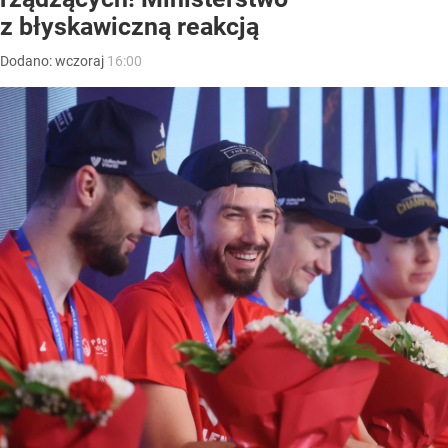
z błyskawiczną reakcją
Dodano:
wczoraj
16:00