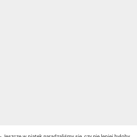
- Jeszcze w piątek naradzaliśmy się, czy nie lepiej byłoby