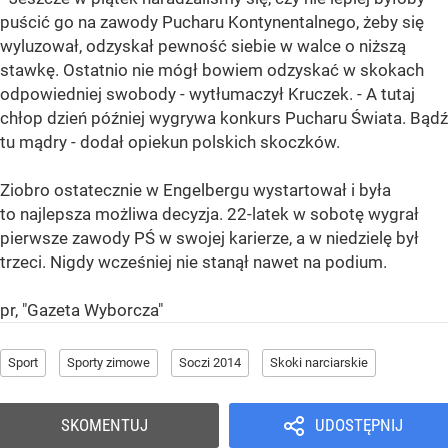
puścić go na zawody Pucharu Kontynentalnego, żeby się
wyluzował, odzyskał pewność siebie w walce o niższą
stawkę. Ostatnio nie mógł bowiem odzyskać w skokach
odpowiedniej swobody - wytłumaczył Kruczek. - A tutaj
chłop dzień później wygrywa konkurs Pucharu Świata. Bądź
tu mądry - dodał opiekun polskich skoczków.
Ziobro ostatecznie w Engelbergu wystartował i była
to najlepsza możliwa decyzja. 22-latek w sobotę wygrał
pierwsze zawody PŚ w swojej karierze, a w niedzielę był
trzeci. Nigdy wcześniej nie stanął nawet na podium.
pr, "Gazeta Wyborcza"
Sport
Sporty zimowe
Soczi 2014
Skoki narciarskie
SKOMENTUJ
UDOSTĘPNIJ