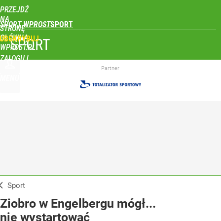
PRZEJDŹ
NA
SPORT WPROST
STRONĘ
GŁÓWNĄ
UBSKRYBUJ
SPORT
WPROST.PL
ZALOGUJ
Partner
MENU
Sport
Ziobro w Engelbergu mógł...
nie wystartować