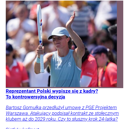
Reprezentant Polski wypisze się z kadry?
To kontrowersyjna decyzja
Bartosz Gomułka przedłużył umowę z PGE Projektem
Warszawa. Atakujący podpisał kontrakt ze stołecznym
klubem aż do 2029 roku. Czy to słuszny krok 24-latka?