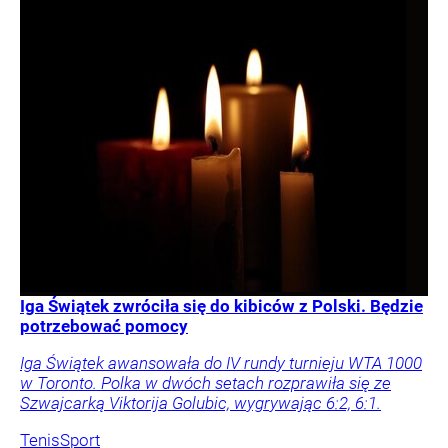
Iga Świątek zwróciła się do kibiców z Polski. Będzie
potrzebować pomocy
Iga Świątek awansowała do IV rundy turnieju WTA 1000
w Toronto. Polka w dwóch setach rozprawiła się ze
Szwajcarką Viktorija Golubic, wygrywając 6:2, 6:1.
Tenis
Sport