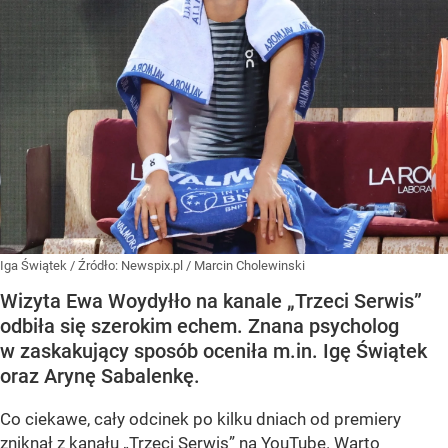
Iga Świątek
/ Źródło:
Newspix.pl
/
Marcin Cholewinski
Wizyta Ewa Woydyłło na kanale „Trzeci Serwis”
odbiła się szerokim echem. Znana psycholog
w zaskakujący sposób oceniła m.in. Igę Świątek
oraz Arynę Sabalenkę.
Co ciekawe, cały odcinek po kilku dniach od premiery
zniknął z kanału „Trzeci Serwis” na YouTube. Warto