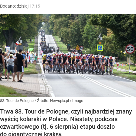
Dodano:
dzisiaj
17:15
83. Tour de Pologne
/ Źródło:
Newspix.pl
/
Imago
Trwa 83. Tour de Pologne, czyli najbardziej znany
wyścig kolarski w Polsce. Niestety, podczas
czwartkowego (tj. 6 sierpnia) etapu doszło
do gigantycznej kraksy.