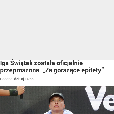
Iga Świątek została oficjalnie
przeproszona. „Za gorszące epitety”
Dodano:
dzisiaj
14:55