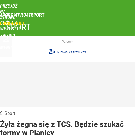
PRZEJDŹ
NA
SPORT WPROST
STRONĘ
GŁÓWNĄ
UBSKRYBUJ
SPORT
WPROST.PL
ZALOGUJ
Partner
MENU
Sport
Żyła żegna się z TCS. Będzie szukać
formy w Planicy