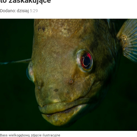
to zaskakujące
Dodano:
dzisiaj
5:29
Bass wielkogębowy, zdjęcie ilustracyjne