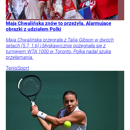
Maja Chwalińska znów to przeżyła. Alarmujące
obrazki z udziałem Polki
Maja Chwalińska przegrała z Talią Gibson w dwóch
setach (5:7, 1:6) i błyskawicznie pożegnała się z
turniejem WTA 1000 w Toronto. Polka nadal szuka
przełamania.
Tenis
Sport