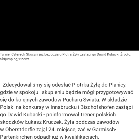
Turniej Czterech Skoczni już bez udziału Piotra Żyły, zastąpi go Dawid Kubacki
Źródło:
Skijumping/x-news
- Zdecydowaliśmy się odesłać Piotrka Żyłę do Planicy,
gdzie w spokoju i skupieniu będzie mógł przygotowywać
się do kolejnych zawodów Pucharu Świata. W składzie
Polski na konkursy w Innsbrucku i Bischofshofen zastąpi
go Dawid Kubacki - poinformował trener polskich
skoczków Łukasz Kruczek. Żyła podczas zawodów
w Oberstdorfie zajął 24. miejsce, zaś w Garmisch-
Partenkirchen odpadł już w kwalifikacjach.