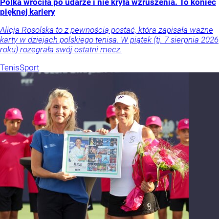
Polka wróciła po udarze i nie kryła wzruszenia. To koniec
pięknej kariery
Alicja Rosolska to z pewnością postać, która zapisała ważne
karty w dziejach polskiego tenisa. W piątek (tj. 7 sierpnia 2026
roku) rozegrała swój ostatni mecz.
Tenis
Sport