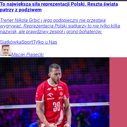
To największa siła reprezentacji Polski. Reszta świata
patrzy z podziwem
Trener Nikola Grbić i jego podopieczni nie przestają
wygrywać. Reprezentacja Polski siatkarzy to nie tylko kilka
nazwisk, ale prawdziwy zespół i grono bohaterów.
Siatkówka
Sport
Tylko u Nas
Maciej
Piasecki