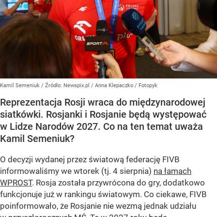
Kamil Semeniuk
/ Źródło:
Newspix.pl
/
Anna Klepaczko / Fotopyk
Reprezentacja Rosji wraca do międzynarodowej
siatkówki. Rosjanki i Rosjanie będą występować
w Lidze Narodów 2027. Co na ten temat uważa
Kamil Semeniuk?
O decyzji wydanej przez światową federację FIVB
informowaliśmy we wtorek (tj. 4 sierpnia)
na łamach
WPROST
. Rosja została przywrócona do gry, dodatkowo
funkcjonuje już w rankingu światowym. Co ciekawe, FIVB
poinformowało, że Rosjanie nie wezmą jednak udziału