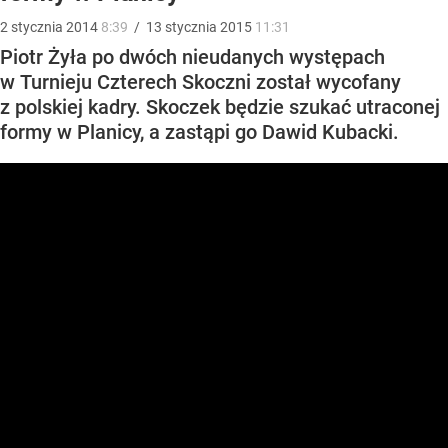
2
stycznia
2014
8:39
/
13
stycznia
2015
11:31
Piotr Żyła po dwóch nieudanych występach
w Turnieju Czterech Skoczni został wycofany
z polskiej kadry. Skoczek będzie szukać utraconej
formy w Planicy, a zastąpi go Dawid Kubacki.