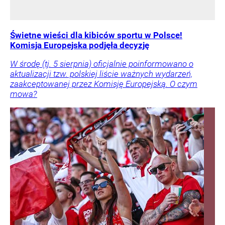
Świetne wieści dla kibiców sportu w Polsce!
Komisja Europejska podjęła decyzję
W środę (tj. 5 sierpnia) oficjalnie poinformowano o
aktualizacji tzw. polskiej liście ważnych wydarzeń,
zaakceptowanej przez Komisję Europejską. O czym
mowa?