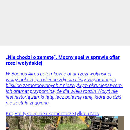
„Nie chodzi o zemstę”. Mocny apel w sprawie ofiar
rzezi wołyńskiej
W Buenos Aires potomkowie ofiar rzezi wołyńskiej
wciąż pokazują rodzinne zdjęcia i listy, wspominając
bliskich zamordowanych z niezwykłym okrucieństwem.
Ich dramat przypomina, że dla wielu rodzin Wołyń nie
jest historią zamkniętą, lecz bolesną raną, która do dziś
nie została zagojona.
Kraj
Polityka
Opinie i komentarze
Tylko u Nas