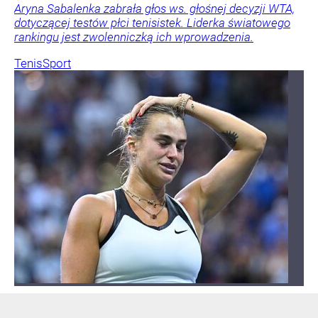
Aryna Sabalenka zabrała głos ws. głośnej decyzji WTA,
dotyczącej testów płci tenisistek. Liderka światowego
rankingu jest zwolenniczką ich wprowadzenia.
Tenis
Sport