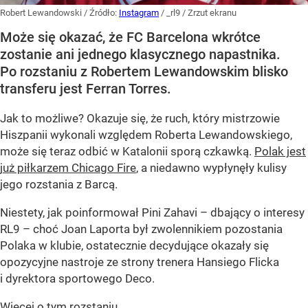
Robert Lewandowski
/ Źródło:
Instagram
/
_rl9 / Zrzut ekranu
Może się okazać, że FC Barcelona wkrótce
zostanie ani jednego klasycznego napastnika.
Po rozstaniu z Robertem Lewandowskim blisko
transferu jest Ferran Torres.
Jak to możliwe? Okazuje się, że ruch, który mistrzowie
Hiszpanii wykonali względem Roberta Lewandowskiego,
może się teraz odbić w Katalonii sporą czkawką.
Polak jest
już piłkarzem Chicago Fire
, a niedawno wypłynęły kulisy
jego rozstania z Barcą.
Niestety, jak poinformował Pini Zahavi – dbający o interesy
RL9 – choć Joan Laporta był zwolennikiem pozostania
Polaka w klubie, ostatecznie decydujące okazały się
opozycyjne nastroje ze strony trenera Hansiego Flicka
i dyrektora sportowego Deco.
Więcej o tym rozstaniu...