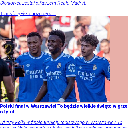
Słoniowej, został piłkarzem Realu Madryt.
Transfery
Piłka nożna
Sport
Polski finał w Warszawie! To będzie wielkie święto w grze
o tytuł
Aż trzy Polki w finale turnieju tenisowego w Warszawie? To
rzeczywiście scenariusz, który spełnił się podczas zmagań na