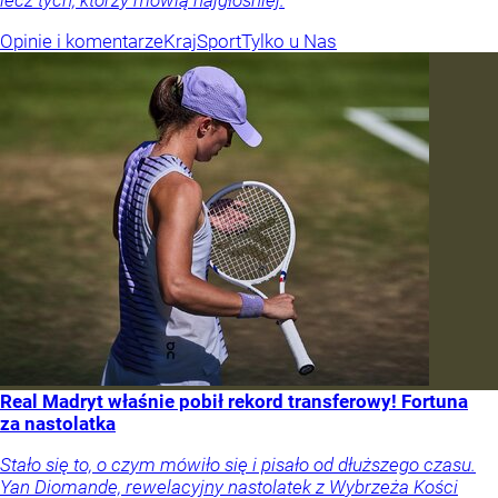
Opinie i komentarze
Kraj
Sport
Tylko u Nas
Real Madryt właśnie pobił rekord transferowy! Fortuna
za nastolatka
Stało się to, o czym mówiło się i pisało od dłuższego czasu.
Yan Diomande, rewelacyjny nastolatek z Wybrzeża Kości