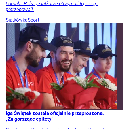
Fornala. Polscy siatkarze otrzymali to, czego
potrzebowali.
Siatkówka
Sport
Iga Świątek została oficjalnie przeproszona.
„Za gorszące epitety”