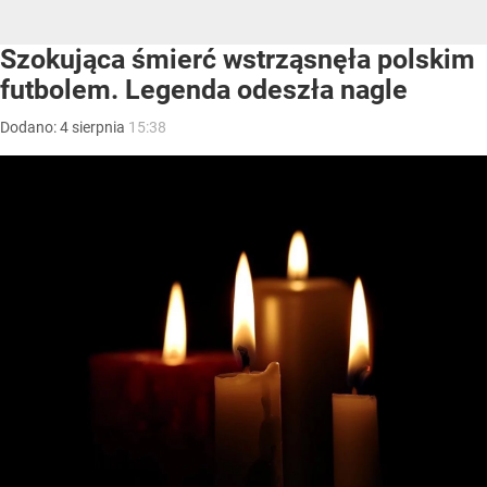
Szokująca śmierć wstrząsnęła polskim
futbolem. Legenda odeszła nagle
Dodano:
4
sierpnia
15:38