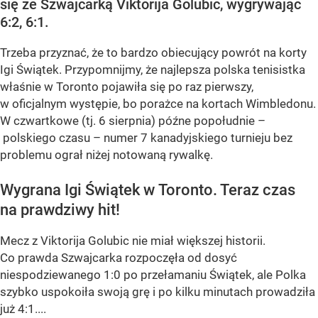
się ze Szwajcarką Viktorija Golubic, wygrywając
6:2, 6:1.
Trzeba przyznać, że to bardzo obiecujący powrót na korty
Igi Świątek. Przypomnijmy, że najlepsza polska tenisistka
właśnie w Toronto pojawiła się po raz pierwszy,
w oficjalnym występie, bo porażce na kortach Wimbledonu.
W czwartkowe (tj. 6 sierpnia) późne popołudnie –
polskiego czasu – numer 7 kanadyjskiego turnieju bez
problemu ograł niżej notowaną rywalkę.
Wygrana Igi Świątek w Toronto. Teraz czas
na prawdziwy hit!
Mecz z Viktorija Golubic nie miał większej historii.
Co prawda Szwajcarka rozpoczęła od dosyć
niespodziewanego 1:0 po przełamaniu Świątek, ale Polka
szybko uspokoiła swoją grę i po kilku minutach prowadziła
już 4:1....