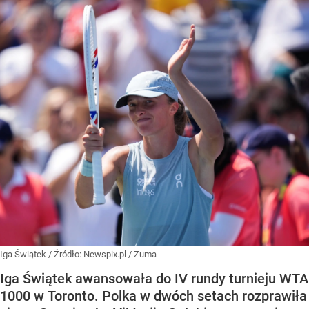
Iga Świątek
/ Źródło:
Newspix.pl
/
Zuma
Iga Świątek awansowała do IV rundy turnieju WTA
1000 w Toronto. Polka w dwóch setach rozprawiła