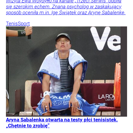
Wizyta Ewa Woydyłło na kanale „Trzeci Serwis” odbiła
się szerokim echem. Znana psycholog w zaskakujący
sposób oceniła m.in. Igę Świątek oraz Arynę Sabalenkę.
Tenis
Sport
Aryna Sabalenka otwarta na testy płci tenisistek.
„Chętnie to zrobię”