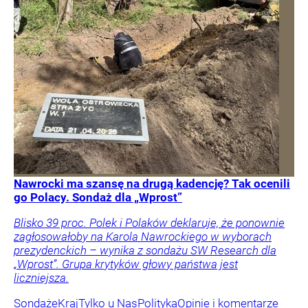
Nawrocki ma szansę na drugą kadencję? Tak ocenili
go Polacy. Sondaż dla „Wprost”
Blisko 39 proc. Polek i Polaków deklaruje, że ponownie
zagłosowałoby na Karola Nawrockiego w wyborach
prezydenckich – wynika z sondażu SW Research dla
„Wprost”. Grupa krytyków głowy państwa jest
liczniejsza.
Sondaże
Kraj
Tylko u Nas
Polityka
Opinie i komentarze