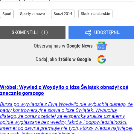
Sport
Sporty zimowe
Soczi 2014
Skoki narciarskie
SKOMENTUJ
UDOSTĘPNIJ
1
Obserwuj nas
w
Google News
Dodaj jako
źródło w Google
Wróbel: Wywiad z Woydyłło o Idze Świątek obnażył coś
znacznie gorszego
Burza po wywiadzie z Ewą Woydyłło nie wybuchła dlatego, że
padły kontrowersyjne słowa o Idze Świątek. Wybuchła
dlatego, że coraz częściej za ekspercką analizę uznajemy
opinie wygłaszane bez wiedzy, faktów i odpowiedzialności.
Internet od dawna premiuje nie tych, którzy wiedzą najwięcej,
lecz tych, którzy mówią najgłośniej.