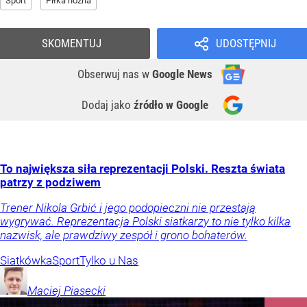
Sport
Piłka nożna
SKOMENTUJ
UDOSTĘPNIJ
Obserwuj nas
w
Google News
Dodaj jako
źródło w Google
To największa siła reprezentacji Polski. Reszta świata
patrzy z podziwem
Trener Nikola Grbić i jego podopieczni nie przestają
wygrywać. Reprezentacja Polski siatkarzy to nie tylko kilka
nazwisk, ale prawdziwy zespół i grono bohaterów.
Siatkówka
Sport
Tylko u Nas
Maciej
Piasecki