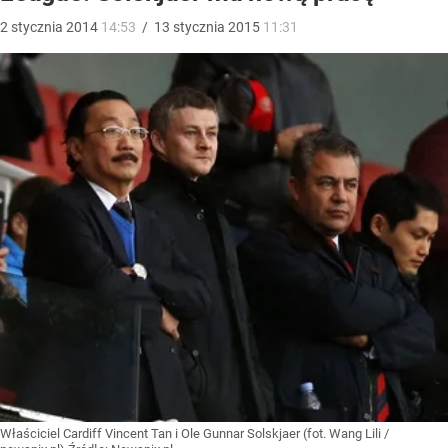
2
stycznia
2014
14:53
/
13
stycznia
2015
11:31
Właściciel Cardiff Vincent Tan i Ole Gunnar Solskjaer (fot. Wang Lili /