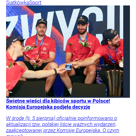
Siatkówka
Sport
Świetne wieści dla kibiców sportu w Polsce!
Komisja Europejska podjęła decyzję
W środę (tj. 5 sierpnia) oficjalnie poinformowano o
aktualizacji tzw. polskiej liście ważnych wydarzeń,
zaakceptowanej przez Komisję Europejską. O czym