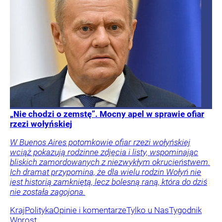
„Nie chodzi o zemstę”. Mocny apel w sprawie ofiar
rzezi wołyńskiej
W Buenos Aires potomkowie ofiar rzezi wołyńskiej
wciąż pokazują rodzinne zdjęcia i listy, wspominając
bliskich zamordowanych z niezwykłym okrucieństwem.
Ich dramat przypomina, że dla wielu rodzin Wołyń nie
jest historią zamkniętą, lecz bolesną raną, która do dziś
nie została zagojona.
Kraj
Polityka
Opinie i komentarze
Tylko u Nas
Tygodnik
Wprost