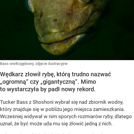
Bass wielkogębowy, zdjęcie ilustracyjne
Wędkarz złowił rybę, którą trudno nazwać
„ogromną” czy „gigantyczną”. Mimo
to wystarczyła by padł nowy rekord.
Tucker Bass z Shoshoni
wybrał się nad zbiornik wodny,
który znajduje się w pobliżu jego miejsca zamieszkania.
Wcześniej widywał w nim sporych rozmiarów ryby, dlatego
uznał, że być może uda mu się złowić jedną z nich.