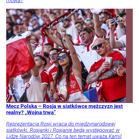
mowa?
Mecz Polska – Rosja w siatkówce mężczyzn jest
realny? „Wojna trwa”
Reprezentacja Rosji wraca do międzynarodowej
siatkówki. Rosjanki i Rosjanie będą występować w
Lidze Narodów 2027. Co na ten temat uważa Kamil