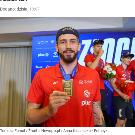
Dodano:
dzisiaj
10:07
Tomasz Fornal
/ Źródło:
Newspix.pl
/
Anna Klepaczko / Fotopyk