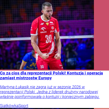
Co za cios dla reprezentacji Polski! Kontuzja i operacja
zamiast mistrzostw Europy
Martyna Łukasik nie zagra już w sezonie 2026 w
reprezentacji Polski. Jedna z liderek drużyny narodowej
właśnie poinformowała o kontuzji i koniecznym zabiegu.
Siatkówka
Sport