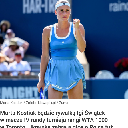
Marta Kostiuk
/ Źródło:
Newspix.pl
/
Zuma
Marta Kostiuk będzie rywalką Igi Świątek
w meczu IV rundy turnieju rangi WTA 1000
w Toronto. Ukrainka zabrała głos o Polce tuż