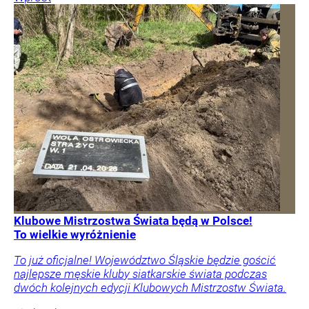
Klubowe Mistrzostwa Świata będą w Polsce!
To wielkie wyróżnienie
To już oficjalne! Województwo Śląskie będzie gościć
najlepsze męskie kluby siatkarskie świata podczas
dwóch kolejnych edycji Klubowych Mistrzostw Świata.