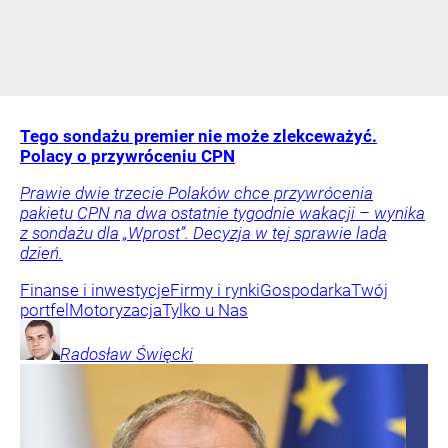
Tego sondażu premier nie może zlekceważyć.
Polacy o przywróceniu CPN
Prawie dwie trzecie Polaków chce przywrócenia
pakietu CPN na dwa ostatnie tygodnie wakacji – wynika
z sondażu dla „Wprost”. Decyzja w tej sprawie lada
dzień.
Finanse i inwestycje
Firmy i rynki
Gospodarka
Twój
portfel
Motoryzacja
Tylko u Nas
Radosław
Święcki