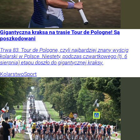
Gigantyczna kraksa na trasie Tour de Pologne! Są
poszkodowani
Trwa 83. Tour de Pologne, czyli najbardziej znany wyścig
kolarski w Polsce. Niestety, podczas czwartkowego (tj. 6
sierpnia) etapu doszło do gigantycznej kraksy.
Kolarstwo
Sport