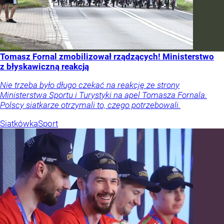
Tomasz Fornal zmobilizował rządzących! Ministerstwo
z błyskawiczną reakcją
Nie trzeba było długo czekać na reakcję ze strony
Ministerstwa Sportu i Turystyki na apel Tomasza Fornala.
Polscy siatkarze otrzymali to, czego potrzebowali.
Siatkówka
Sport