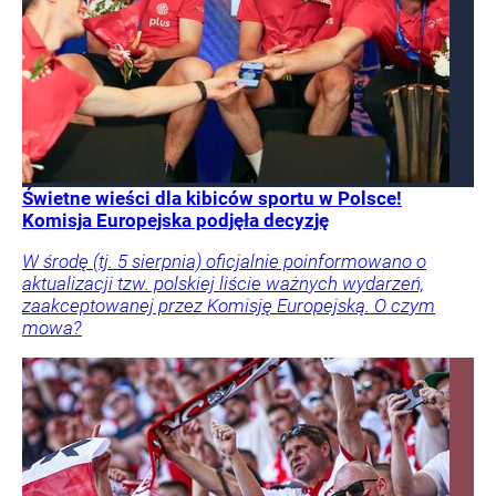
Świetne wieści dla kibiców sportu w Polsce!
Komisja Europejska podjęła decyzję
W środę (tj. 5 sierpnia) oficjalnie poinformowano o
aktualizacji tzw. polskiej liście ważnych wydarzeń,
zaakceptowanej przez Komisję Europejską. O czym
mowa?