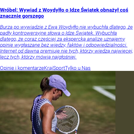
Wróbel: Wywiad z Woydyłło o Idze Świątek obnażył coś
znacznie gorszego
Burza po wywiadzie z Ewą Woydyłło nie wybuchła dlatego, że
padły kontrowersyjne słowa o Idze Świątek. Wybuchła
dlatego, że coraz częściej za ekspercką analizę uznajemy
opinie wygłaszane bez wiedzy, faktów i odpowiedzialności.
Internet od dawna premiuje nie tych, którzy wiedzą najwięcej,
lecz tych, którzy mówią najgłośniej.
Opinie i komentarze
Kraj
Sport
Tylko u Nas