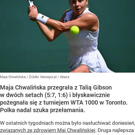
Maja Chwalińska
/ Źródło:
Newspix.pl
/
Abaca
Maja Chwalińska przegrała z Talią Gibson
w dwóch setach (5:7, 1:6) i błyskawicznie
pożegnała się z turniejem WTA 1000 w Toronto.
Polka nadal szuka przełamania.
W ostatnich tygodniach można było nasłuchiwać doniesień,
związanych ze zdrowiem Mai Chwalińskiej
. Druga najlepsza