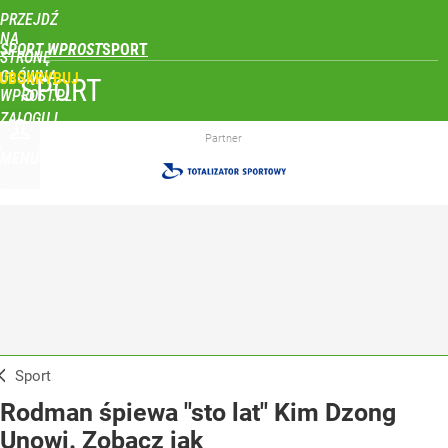
PRZEJDŹ
NA
SPORT WPROST
STRONĘ
GŁÓWNĄ
UBSKRYBUJ
SPORT
WPROST.PL
ZALOGUJ
Partner
MENU
Sport
Rodman śpiewa "sto lat" Kim Dzong
Unowi. Zobacz jak