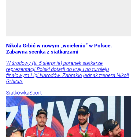
Nikola Grbić w nowym „wcieleniu” w Polsce.
Zabawna scenka z siatkarzami
W środowy (tj. 5 sierpnia) poranek siatkarze
reprezentacji Polski dotarli do kraju po turnieju
finałowym Ligi Narodów. Zabrakło jednak trenera Nikoli
Grbicia.
Siatkówka
Sport