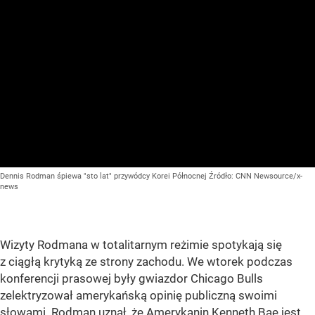
Dennis Rodman śpiewa "sto lat" przywódcy Korei Północnej
Źródło:
CNN Newsource/x-
news
Wizyty Rodmana w totalitarnym reżimie spotykają się
z ciągłą krytyką ze strony zachodu. We wtorek podczas
konferencji prasowej były gwiazdor Chicago Bulls
zelektryzował amerykańską opinię publiczną swoimi
słowami. Rodman uznał, że Amerykanin Kenneth Bae jest