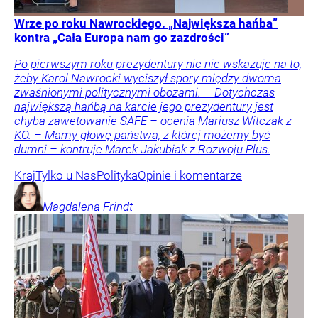
Wrze po roku Nawrockiego. „Największa hańba”
kontra „Cała Europa nam go zazdrości”
Po pierwszym roku prezydentury nic nie wskazuje na to,
żeby Karol Nawrocki wyciszył spory między dwoma
zwaśnionymi politycznymi obozami. – Dotychczas
największą hańbą na karcie jego prezydentury jest
chyba zawetowanie SAFE – ocenia Mariusz Witczak z
KO. – Mamy głowę państwa, z której możemy być
dumni – kontruje Marek Jakubiak z Rozwoju Plus.
Kraj
Tylko u Nas
Polityka
Opinie i komentarze
Magdalena
Frindt