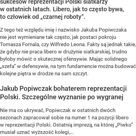
sukcesów reprezentacji Polski siatkarzy
w ostatnich latach. Libero, jak to często bywa,
to człowiek od „czarnej roboty”.
Z tego też względu imię i nazwisko Jakuba Popiwczaka
nie jest wymieniane tak często, jak postaci pokroju
Tomasza Fornala, czy Wilfredo Leona. Fakty są jednak takie,
że gdyby nie praca libero w drużynie siatkarskiej, trudno
byłoby mówić o skutecznej ofensywie. Mając solidnego
„szefa” w defensywie, na tym fundamencie można budować
kolejne piętra w drodze na sam szczyt.
Jakub Popiwczak bohaterem reprezentacji
Polski. Szczególne wyznanie po wygranej
Nie ma co ukrywać, Popiwczak w ostatnich dwóch
sezonach zapracował sobie na numer 1 na pozycji libero
w reprezentacji Polski. Ostatnią imprezą, na której „Piwko”
musiał uznać wyższość kolegi,...