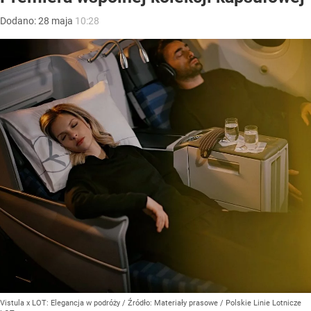
Dodano:
28
maja
10:28
Vistula x LOT: Elegancja w podróży
/ Źródło:
Materiały prasowe
/
Polskie Linie Lotnicze