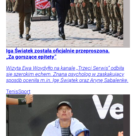
Iga Świątek została oficjalnie przeproszona.
„Za gorszące epitety”
Wizyta Ewa Woydyłło na kanale „Trzeci Serwis” odbiła
się szerokim echem. Znana psycholog w zaskakujący
sposób oceniła m.in. Igę Świątek oraz Arynę Sabalenkę.
Tenis
Sport