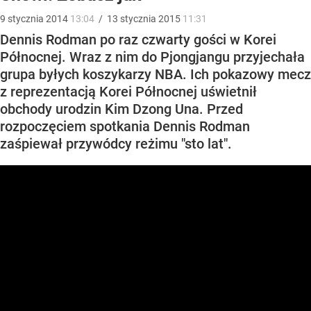
9
stycznia
2014
13:04
/
13
stycznia
2015
11:31
Dennis Rodman po raz czwarty gości w Korei
Północnej. Wraz z nim do Pjongjangu przyjechała
grupa byłych koszykarzy NBA. Ich pokazowy mecz
z reprezentacją Korei Północnej uświetnił
obchody urodzin Kim Dzong Una. Przed
rozpoczęciem spotkania Dennis Rodman
zaśpiewał przywódcy reżimu "sto lat".