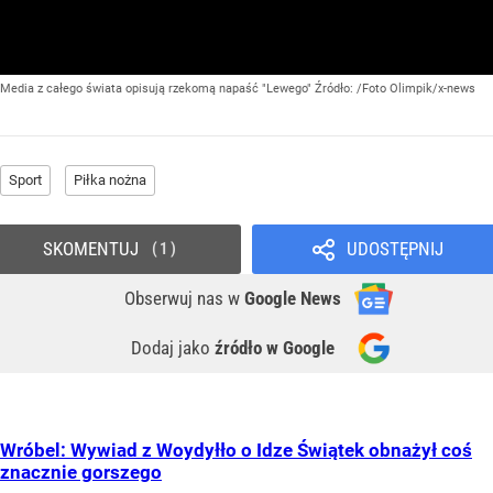
Media z całego świata opisują rzekomą napaść "Lewego"
Źródło:
/Foto Olimpik/x-news
Sport
Piłka nożna
SKOMENTUJ
UDOSTĘPNIJ
1
Obserwuj nas
w
Google News
Dodaj jako
źródło w Google
Wróbel: Wywiad z Woydyłło o Idze Świątek obnażył coś
znacznie gorszego