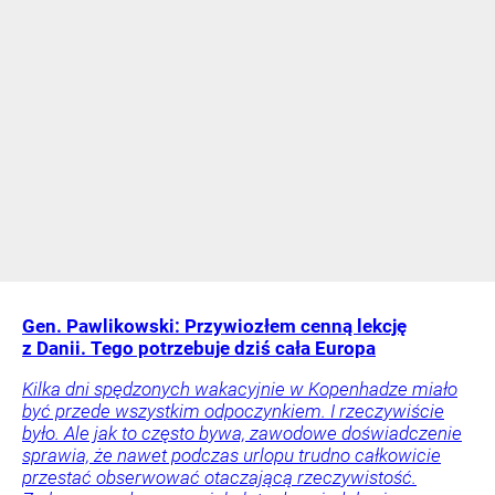
Gen. Pawlikowski: Przywiozłem cenną lekcję
z Danii. Tego potrzebuje dziś cała Europa
Kilka dni spędzonych wakacyjnie w Kopenhadze miało
być przede wszystkim odpoczynkiem. I rzeczywiście
było. Ale jak to często bywa, zawodowe doświadczenie
sprawia, że nawet podczas urlopu trudno całkowicie
przestać obserwować otaczającą rzeczywistość.