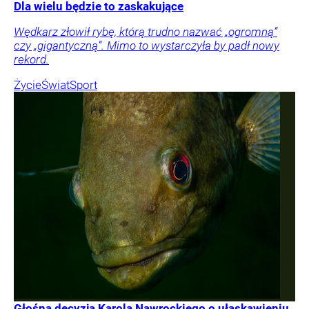
Dla wielu będzie to zaskakujące
Wędkarz złowił rybę, którą trudno nazwać „ogromną”
czy „gigantyczną”. Mimo to wystarczyła by padł nowy
rekord.
Życie
Świat
Sport
Głośna decyzja Karola Nawrockiego o ułaskawieniu.