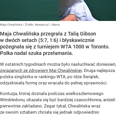
Maja Chwalińska
/ Źródło:
Newspix.pl
/
Abaca
Maja Chwalińska przegrała z Talią Gibson
w dwóch setach (5:7, 1:6) i błyskawicznie
pożegnała się z turniejem WTA 1000 w Toronto.
Polka nadal szuka przełamania.
W ostatnich tygodniach można było nasłuchiwać doniesień,
związanych ze zdrowiem Mai Chwalińskiej
. Druga najlepsza
polska singlistka w rankingu WTA, po Idze Świątek,
odzyskiwała formę oraz wracała do pełnej sprawności.
Kontuzja, której doznała podczas wielkoszlemowego
Wimbledonu, okazała się być bardziej czasochłonna, aniżeli
pierwotnie zakładano. Zegar tykał, Chwalińska wraz
ze swoim sztabem chciała się jednak odpowiednio