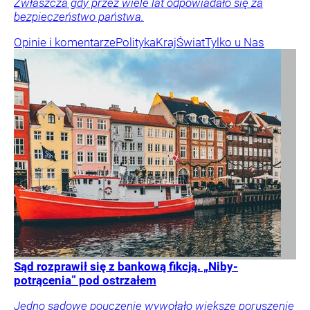
Zwłaszcza gdy przez wiele lat odpowiadało się za
bezpieczeństwo państwa.
Opinie i komentarze
Polityka
Kraj
Świat
Tylko u Nas
Sąd rozprawił się z bankową fikcją. „Niby-
potrącenia” pod ostrzałem
Jedno sądowe pouczenie wywołało większe poruszenie