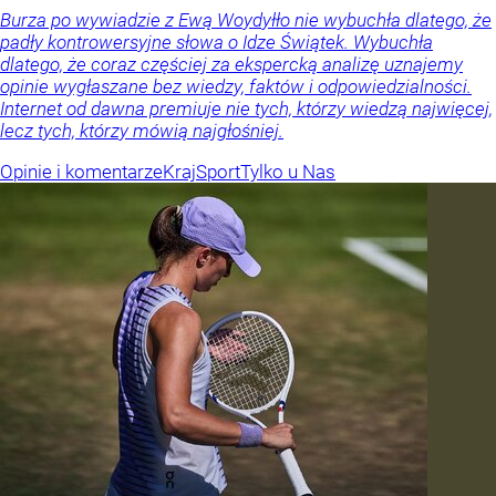
Burza po wywiadzie z Ewą Woydyłło nie wybuchła dlatego, że
padły kontrowersyjne słowa o Idze Świątek. Wybuchła
dlatego, że coraz częściej za ekspercką analizę uznajemy
opinie wygłaszane bez wiedzy, faktów i odpowiedzialności.
Internet od dawna premiuje nie tych, którzy wiedzą najwięcej,
lecz tych, którzy mówią najgłośniej.
Opinie i komentarze
Kraj
Sport
Tylko u Nas