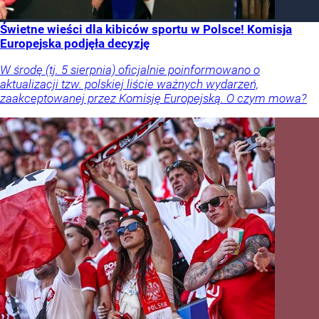
Świetne wieści dla kibiców sportu w Polsce! Komisja
Europejska podjęła decyzję
W środę (tj. 5 sierpnia) oficjalnie poinformowano o
aktualizacji tzw. polskiej liście ważnych wydarzeń,
zaakceptowanej przez Komisję Europejską. O czym mowa?