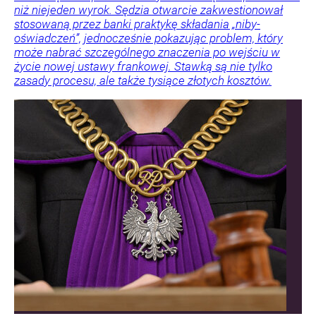
niż niejeden wyrok. Sędzia otwarcie zakwestionował
stosowaną przez banki praktykę składania „niby-
oświadczeń”, jednocześnie pokazując problem, który
może nabrać szczególnego znaczenia po wejściu w
życie nowej ustawy frankowej. Stawką są nie tylko
zasady procesu, ale także tysiące złotych kosztów.