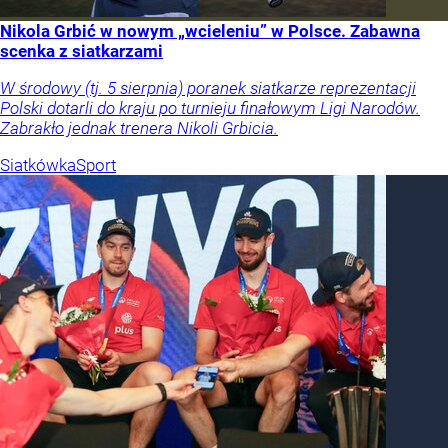
Nikola Grbić w nowym „wcieleniu” w Polsce. Zabawna
scenka z siatkarzami
W środowy (tj. 5 sierpnia) poranek siatkarze reprezentacji
Polski dotarli do kraju po turnieju finałowym Ligi Narodów.
Zabrakło jednak trenera Nikoli Grbicia.
Siatkówka
Sport