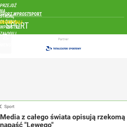
PRZEJDŹ
NA
SPORT WPROST
STRONĘ
GŁÓWNĄ
UBSKRYBUJ
SPORT
WPROST.PL
ZALOGUJ
Partner
MENU
Sport
Media z całego świata opisują rzekomą
napaść "Lewego"