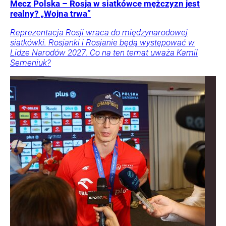
Mecz Polska – Rosja w siatkówce mężczyzn jest
realny? „Wojna trwa”
Reprezentacja Rosji wraca do międzynarodowej
siatkówki. Rosjanki i Rosjanie będą występować w
Lidze Narodów 2027. Co na ten temat uważa Kamil
Semeniuk?