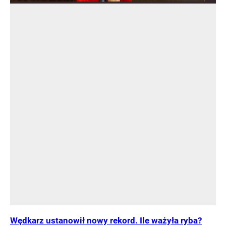
Wędkarz ustanowił nowy rekord. Ile ważyła ryba?