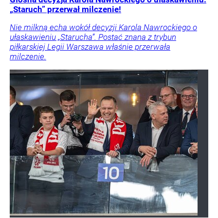
„Staruch” przerwał milczenie!
Nie milkną echa wokół decyzji Karola Nawrockiego o
ułaskawieniu „Starucha”. Postać znana z trybun
piłkarskiej Legii Warszawa właśnie przerwała
milczenie.