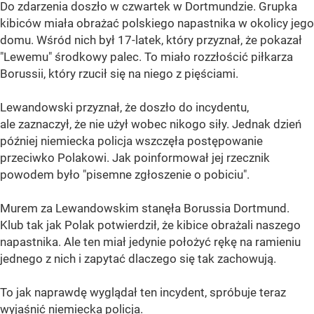
Do zdarzenia doszło w czwartek w Dortmundzie. Grupka
kibiców miała obrażać polskiego napastnika w okolicy jego
domu. Wśród nich był 17-latek, który przyznał, że pokazał
"Lewemu" środkowy palec. To miało rozzłościć piłkarza
Borussii, który rzucił się na niego z pięściami.
Lewandowski przyznał, że doszło do incydentu,
ale zaznaczył, że nie użył wobec nikogo siły. Jednak dzień
później niemiecka policja wszczęła postępowanie
przeciwko Polakowi. Jak poinformował jej rzecznik
powodem było "pisemne zgłoszenie o pobiciu".
Murem za Lewandowskim stanęła Borussia Dortmund.
Klub tak jak Polak potwierdził, że kibice obrażali naszego
napastnika. Ale ten miał jedynie położyć rękę na ramieniu
jednego z nich i zapytać dlaczego się tak zachowują.
To jak naprawdę wyglądał ten incydent, spróbuje teraz
wyjaśnić niemiecka policja.