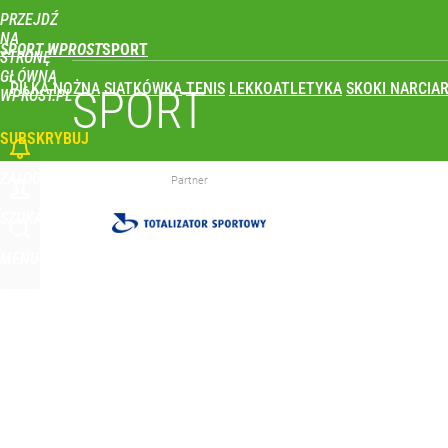
PRZEJDŹ
Udostępnij
0
Skomentuj
NA
SPORT WPROST
STRONĘ
GŁÓWNĄ
PIŁKA NOŻNA
SIATKÓWKA
TENIS
LEKKOATLETYKA
SKOKI NARCIAR
To największa siła reprezentacji Polski. Reszta ś
SPORT
WPROST.PL
SUBSKRYBUJ
dodaj
ZALOGUJ
Partner
Co za cios dla reprezentacji Polski! Kontuzja i op
SZUKAJ
MENU
dodaj
Klubowe Mistrzostwa Świata będą w Polsce! To wie
dodaj