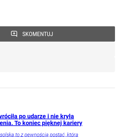
SKOMENTUJ
róciła po udarze i nie kryła
nia. To koniec pięknej kariery
osolska to z pewnością postać, która