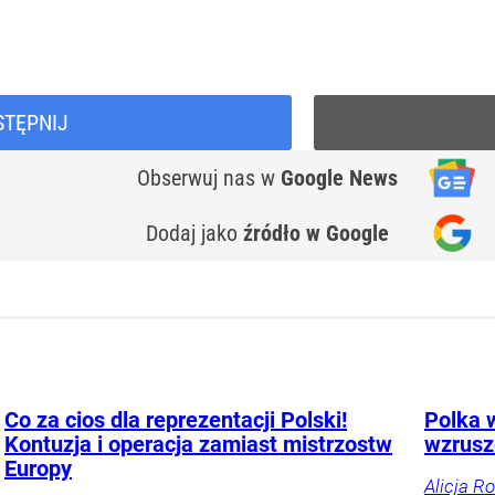
STĘPNIJ
Obserwuj nas
w
Google News
Dodaj jako
źródło w Google
Co za cios dla reprezentacji Polski!
Polka w
Kontuzja i operacja zamiast mistrzostw
wzrusze
Europy
Alicja R