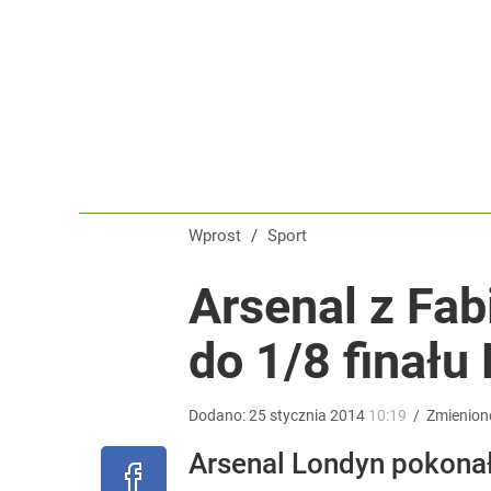
Świetne wieści dla kibiców sportu w Polsce! Komis
dodaj
Nikola Grbić w nowym „wcieleniu” w Polsce. Zaba
dodaj
Wprost
/
Sport
Tego sondażu premier nie może zlekceważyć. Pol
Arsenal z Fa
do 1/8 finału
8
Dodano:
25
stycznia
2014
10:19
/
Zmienion
Arsenal Londyn pokonał 