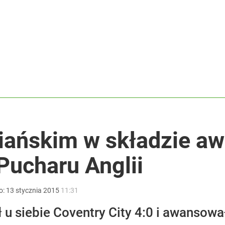
ja Europejska podjęła decyzję
wna scenka z siatkarzami
acy o przywróceniu CPN
biańskim w składzie a
 Pucharu Anglii
o:
13
stycznia
2015
11:31
u siebie Coventry City 4:0 i awansował