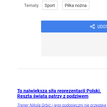
Sport
Piłka nożna
UDO
To największa siła reprezentacji Polski.
Reszta świata patrzy z podziwem
Trener Nikola Grbić i jego podopieczni nie przestają