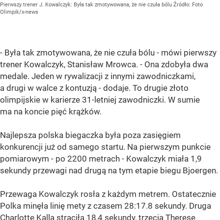
Pierwszy trener J. Kowalczyk: Była tak zmotywowana, że nie czuła bólu
Źródło:
Foto
Olimpik/x-news
- Była tak zmotywowana, że nie czuła bólu - mówi pierwszy
trener Kowalczyk, Stanisław Mrowca. - Ona zdobyła dwa
medale. Jeden w rywalizacji z innymi zawodniczkami,
a drugi w walce z kontuzją - dodaje. To drugie złoto
olimpijskie w karierze 31-letniej zawodniczki. W sumie
ma na koncie pięć krążków.
Najlepsza polska biegaczka była poza zasięgiem
konkurencji już od samego startu. Na pierwszym punkcie
pomiarowym - po 2200 metrach - Kowalczyk miała 1,9
sekundy przewagi nad drugą na tym etapie biegu Bjoergen.
Przewaga Kowalczyk rosła z każdym metrem. Ostatecznie
Polka minęła linię mety z czasem 28:17.8 sekundy. Druga
Charlotte Kalla straciła 18,4 sekundy, trzecia Therese