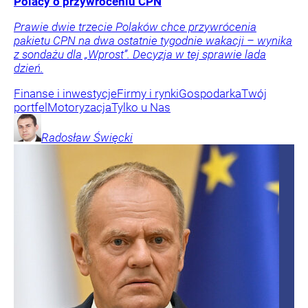
Polacy o przywróceniu CPN
Prawie dwie trzecie Polaków chce przywrócenia
pakietu CPN na dwa ostatnie tygodnie wakacji – wynika
z sondażu dla „Wprost”. Decyzja w tej sprawie lada
dzień.
Finanse i inwestycje
Firmy i rynki
Gospodarka
Twój
portfel
Motoryzacja
Tylko u Nas
Radosław
Święcki