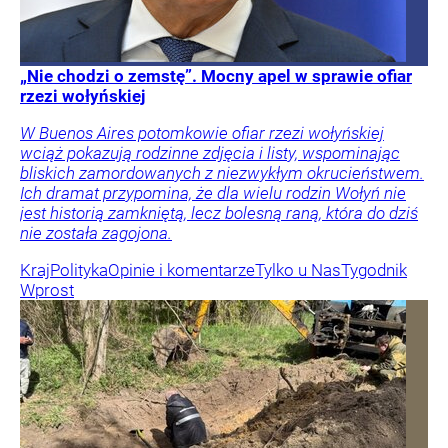
„Nie chodzi o zemstę”. Mocny apel w sprawie ofiar
rzezi wołyńskiej
W Buenos Aires potomkowie ofiar rzezi wołyńskiej
wciąż pokazują rodzinne zdjęcia i listy, wspominając
bliskich zamordowanych z niezwykłym okrucieństwem.
Ich dramat przypomina, że dla wielu rodzin Wołyń nie
jest historią zamkniętą, lecz bolesną raną, która do dziś
nie została zagojona.
Kraj
Polityka
Opinie i komentarze
Tylko u Nas
Tygodnik
Wprost