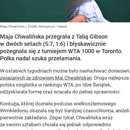
Maja Chwalińska
/ Źródło:
Newspix.pl
/
Abaca
Maja Chwalińska przegrała z Talią Gibson
w dwóch setach (5:7, 1:6) i błyskawicznie
pożegnała się z turniejem WTA 1000 w Toronto.
Polka nadal szuka przełamania.
W ostatnich tygodniach można było nasłuchiwać doniesień,
związanych ze zdrowiem Mai Chwalińskiej
. Druga najlepsza
polska singlistka w rankingu WTA, po Idze Świątek,
odzyskiwała formę oraz wracała do pełnej sprawności.
Kontuzja, której doznała podczas wielkoszlemowego
Wimbledonu, okazała się być bardziej czasochłonna, aniżeli
pierwotnie zakładano. Zegar tykał, Chwalińska wraz
ze swoim sztabem chciała się jednak odpowiednio