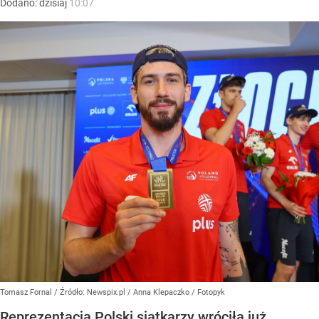
Dodano:
dzisiaj
10:07
Tomasz Fornal
/ Źródło:
Newspix.pl
/
Anna Klepaczko / Fotopyk
Reprezentacja Polski siatkarzy wróciła już