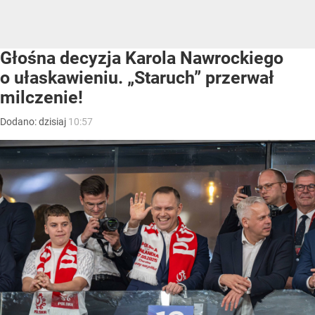
Głośna decyzja Karola Nawrockiego
o ułaskawieniu. „Staruch” przerwał
milczenie!
Dodano:
dzisiaj
10:57