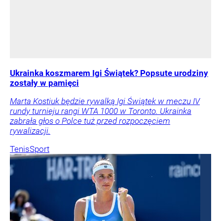
Ukrainka koszmarem Igi Świątek? Popsute urodziny
zostały w pamięci
Marta Kostiuk będzie rywalką Igi Świątek w meczu IV
rundy turnieju rangi WTA 1000 w Toronto. Ukrainka
zabrała głos o Polce tuż przed rozpoczęciem
rywalizacji.
Tenis
Sport