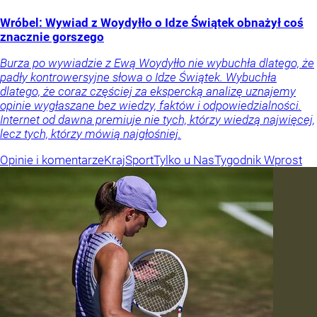
Wróbel: Wywiad z Woydyłło o Idze Świątek obnażył coś
znacznie gorszego
Burza po wywiadzie z Ewą Woydyłło nie wybuchła dlatego, że
padły kontrowersyjne słowa o Idze Świątek. Wybuchła
dlatego, że coraz częściej za ekspercką analizę uznajemy
opinie wygłaszane bez wiedzy, faktów i odpowiedzialności.
Internet od dawna premiuje nie tych, którzy wiedzą najwięcej,
lecz tych, którzy mówią najgłośniej.
Opinie i komentarze
Kraj
Sport
Tylko u Nas
Tygodnik Wprost