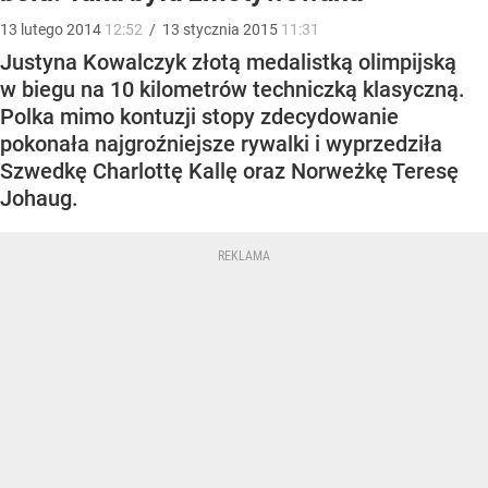
13
lutego
2014
12:52
/
13
stycznia
2015
11:31
Justyna Kowalczyk złotą medalistką olimpijską
w biegu na 10 kilometrów techniczką klasyczną.
Polka mimo kontuzji stopy zdecydowanie
pokonała najgroźniejsze rywalki i wyprzedziła
Szwedkę Charlottę Kallę oraz Norweżkę Teresę
Johaug.