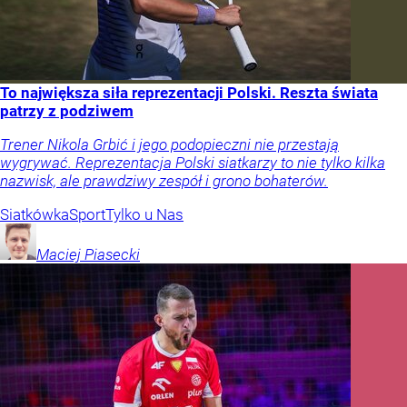
To największa siła reprezentacji Polski. Reszta świata
patrzy z podziwem
Trener Nikola Grbić i jego podopieczni nie przestają
wygrywać. Reprezentacja Polski siatkarzy to nie tylko kilka
nazwisk, ale prawdziwy zespół i grono bohaterów.
Siatkówka
Sport
Tylko u Nas
Maciej
Piasecki