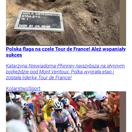
Polska flaga na czele Tour de France! Ależ wspaniały
sukces
Katarzyna Niewiadoma-Phinney najszybsza na słynnym
podjeździe pod Mont Ventoux. Polka wygrała etap i
została liderką Tour de France!
Kolarstwo
Sport