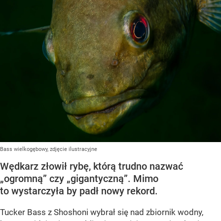
Bass wielkogębowy, zdjęcie ilustracyjne
Wędkarz złowił rybę, którą trudno nazwać
„ogromną” czy „gigantyczną”. Mimo
to wystarczyła by padł nowy rekord.
Tucker Bass z Shoshoni
wybrał się nad zbiornik wodny,