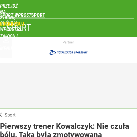
PRZEJDŹ
NA
SPORT WPROST
STRONĘ
GŁÓWNĄ
UBSKRYBUJ
SPORT
WPROST.PL
ZALOGUJ
Partner
MENU
Sport
Pierwszy trener Kowalczyk: Nie czuła
bólu. Taka była zmotywowana