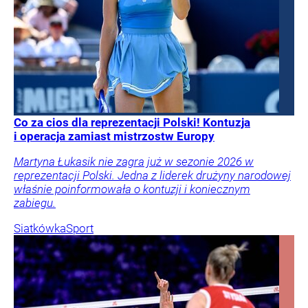
Co za cios dla reprezentacji Polski! Kontuzja
i operacja zamiast mistrzostw Europy
Martyna Łukasik nie zagra już w sezonie 2026 w
reprezentacji Polski. Jedna z liderek drużyny narodowej
właśnie poinformowała o kontuzji i koniecznym
zabiegu.
Siatkówka
Sport