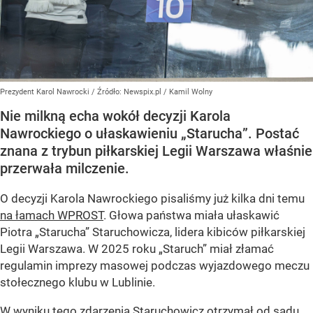
Prezydent Karol Nawrocki
/ Źródło:
Newspix.pl
/
Kamil Wolny
Nie milkną echa wokół decyzji Karola
Nawrockiego o ułaskawieniu „Starucha”. Postać
znana z trybun piłkarskiej Legii Warszawa właśnie
przerwała milczenie.
O decyzji Karola Nawrockiego pisaliśmy już kilka dni temu
na łamach WPROST
. Głowa państwa miała ułaskawić
Piotra „Starucha” Staruchowicza, lidera kibiców piłkarskiej
Legii Warszawa. W 2025 roku „Staruch” miał złamać
regulamin imprezy masowej podczas wyjazdowego meczu
stołecznego klubu w Lublinie.
W wyniku tego zdarzenia Staruchowicz otrzymał od sądu