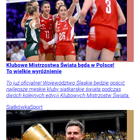
Klubowe Mistrzostwa Świata będą w Polsce!
To wielkie wyróżnienie
To już oficjalne! Województwo Śląskie będzie gościć
najlepsze męskie kluby siatkarskie świata podczas
dwóch kolejnych edycji Klubowych Mistrzostw Świata.
Siatkówka
Sport