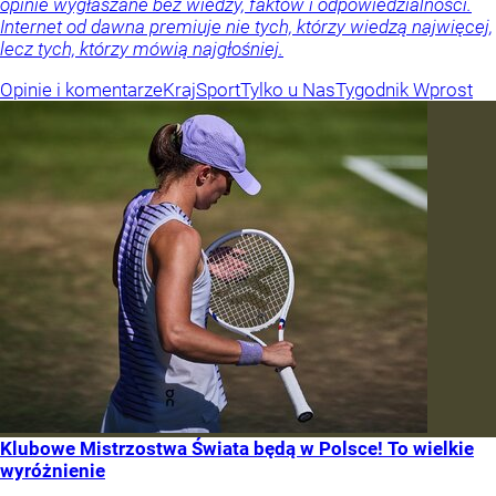
opinie wygłaszane bez wiedzy, faktów i odpowiedzialności.
Internet od dawna premiuje nie tych, którzy wiedzą najwięcej,
lecz tych, którzy mówią najgłośniej.
Opinie i komentarze
Kraj
Sport
Tylko u Nas
Tygodnik Wprost
Klubowe Mistrzostwa Świata będą w Polsce! To wielkie
wyróżnienie