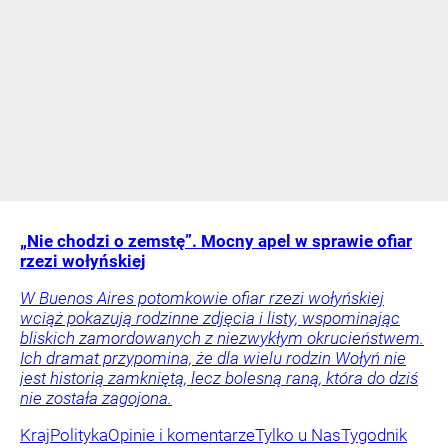
„Nie chodzi o zemstę”. Mocny apel w sprawie ofiar
rzezi wołyńskiej
W Buenos Aires potomkowie ofiar rzezi wołyńskiej
wciąż pokazują rodzinne zdjęcia i listy, wspominając
bliskich zamordowanych z niezwykłym okrucieństwem.
Ich dramat przypomina, że dla wielu rodzin Wołyń nie
jest historią zamkniętą, lecz bolesną raną, która do dziś
nie została zagojona.
Kraj
Polityka
Opinie i komentarze
Tylko u Nas
Tygodnik