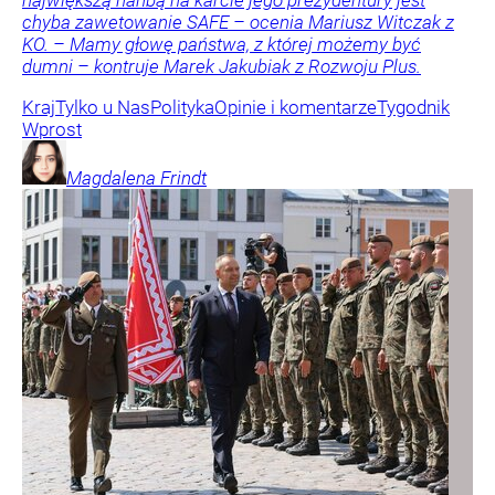
największą hańbą na karcie jego prezydentury jest
chyba zawetowanie SAFE – ocenia Mariusz Witczak z
KO. – Mamy głowę państwa, z której możemy być
dumni – kontruje Marek Jakubiak z Rozwoju Plus.
Kraj
Tylko u Nas
Polityka
Opinie i komentarze
Tygodnik
Wprost
Magdalena
Frindt