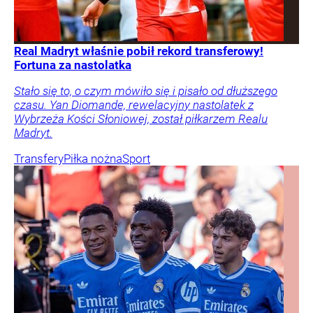
Real Madryt właśnie pobił rekord transferowy!
Fortuna za nastolatka
Stało się to, o czym mówiło się i pisało od dłuższego
czasu. Yan Diomande, rewelacyjny nastolatek z
Wybrzeża Kości Słoniowej, został piłkarzem Realu
Madryt.
Transfery
Piłka nożna
Sport