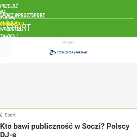
PRZEJDŹ
NA
SPORT WPROST
STRONĘ
GŁÓWNĄ
UBSKRYBUJ
SPORT
WPROST.PL
ZALOGUJ
Partner
MENU
Sport
Kto bawi publiczność w Soczi? Polscy
DJ-e