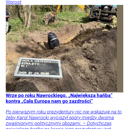
Wprost
Wrze po roku Nawrockiego. „Największa hańba”
kontra „Cała Europa nam go zazdrości”
Po pierwszym roku prezydentury nic nie wskazuje na to,
żeby Karol Nawrocki wyciszył spory między dwoma
zwaśnionymi politycznymi obozami. – Dotychczas