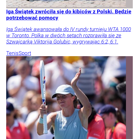
Iga Świątek zwróciła się do kibiców z Polski. Będzie
potrzebować pomocy
Iga Świątek awansowała do IV rundy turnieju WTA 1000
w Toronto. Polka w dwóch setach rozprawiła się ze
Szwajcarką Viktorija Golubic, wygrywając 6:2, 6:1.
Tenis
Sport