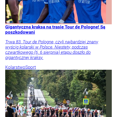
Gigantyczna kraksa na trasie Tour de Pologne! Są
poszkodowani
Trwa 83. Tour de Pologne, czyli najbardziej znany
wyścig kolarski w Polsce. Niestety, podczas
czwartkowego (tj. 6 sierpnia) etapu doszło do
gigantycznej kraksy.
Kolarstwo
Sport