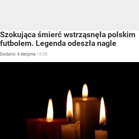
Szokująca śmierć wstrząsnęła polskim
futbolem. Legenda odeszła nagle
Dodano:
4
sierpnia
15:38