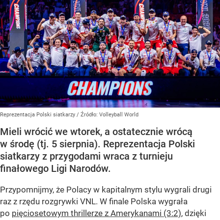
Reprezentacja Polski siatkarzy
/ Źródło:
Volleyball World
Mieli wrócić we wtorek, a ostatecznie wrócą
w środę (tj. 5 sierpnia). Reprezentacja Polski
siatkarzy z przygodami wraca z turnieju
finałowego Ligi Narodów.
Przypomnijmy, że Polacy w kapitalnym stylu wygrali drugi
raz z rzędu rozgrywki VNL. W finale Polska wygrała
po
pięciosetowym thrillerze z Amerykanami (3:2)
, dzięki