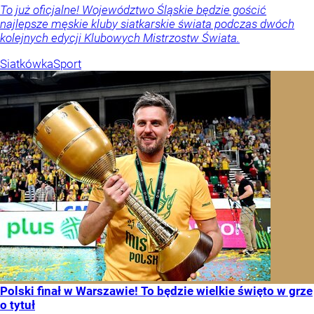
To już oficjalne! Województwo Śląskie będzie gościć
najlepsze męskie kluby siatkarskie świata podczas dwóch
kolejnych edycji Klubowych Mistrzostw Świata.
Siatkówka
Sport
Polski finał w Warszawie! To będzie wielkie święto w grze
o tytuł