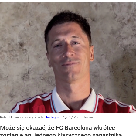
Robert Lewandowski
/ Źródło:
Instagram
/
_rl9 / Zrzut ekranu
Może się okazać, że FC Barcelona wkrótce
zostanie ani jednego klasycznego napastnika.