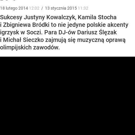
18
lutego
2014
12:02
/
13
stycznia
2015
11:32
Sukcesy Justyny Kowalczyk, Kamila Stocha
i Zbigniewa Bródki to nie jedyne polskie akcenty
igrzysk w Soczi. Para DJ-ów Dariusz Ślęzak
i Michał Sieczko zajmują się muzyczną oprawą
olimpijskich zawodów.