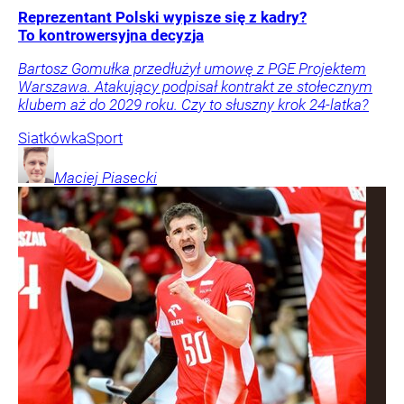
Reprezentant Polski wypisze się z kadry?
To kontrowersyjna decyzja
Bartosz Gomułka przedłużył umowę z PGE Projektem
Warszawa. Atakujący podpisał kontrakt ze stołecznym
klubem aż do 2029 roku. Czy to słuszny krok 24-latka?
Siatkówka
Sport
Maciej
Piasecki