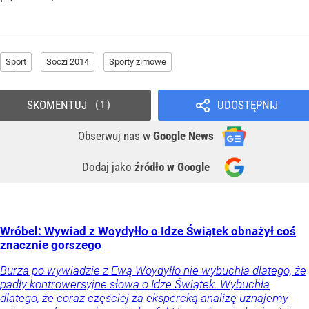
Sport
Soczi 2014
Sporty zimowe
SKOMENTUJ
UDOSTĘPNIJ
1
Obserwuj nas
w
Google News
Dodaj jako
źródło w Google
Wróbel: Wywiad z Woydyłło o Idze Świątek obnażył coś
znacznie gorszego
Burza po wywiadzie z Ewą Woydyłło nie wybuchła dlatego, że
padły kontrowersyjne słowa o Idze Świątek. Wybuchła
dlatego, że coraz częściej za ekspercką analizę uznajemy