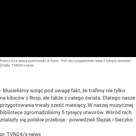
Polscy DJ-e bawią publiczność w Soczi. "Pół roku przygotowań, baza 5 tysięcy utworów"
Źródło:
TVN24/x-news
- Musieliśmy wziąć pod uwagę fakt, że trafimy nie tylko
na kibiców z Rosji, ale także z całego świata. Dlatego nasze
przygotowania trwały sześć miesięcy. W naszej muzycznej
bibliotece zgromadziliśmy 5 tysięcy utworów. Wśród nich
znalazły się polskie przeboje - powiedzieli Ślęzak i Sieczko.
pr, TVN24/x-news