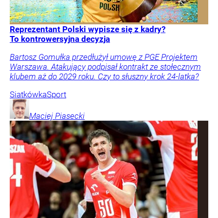
Reprezentant Polski wypisze się z kadry?
To kontrowersyjna decyzja
Bartosz Gomułka przedłużył umowę z PGE Projektem
Warszawa. Atakujący podpisał kontrakt ze stołecznym
klubem aż do 2029 roku. Czy to słuszny krok 24-latka?
Siatkówka
Sport
Maciej
Piasecki