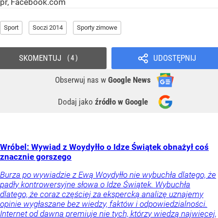
pr, Facebook.com
Sport
Soczi 2014
Sporty zimowe
SKOMENTUJ
UDOSTĘPNIJ
4
Obserwuj nas
w
Google News
Dodaj jako
źródło w Google
Wróbel: Wywiad z Woydyłło o Idze Świątek obnażył coś
znacznie gorszego
Burza po wywiadzie z Ewą Woydyłło nie wybuchła dlatego, że
padły kontrowersyjne słowa o Idze Świątek. Wybuchła
dlatego, że coraz częściej za ekspercką analizę uznajemy
opinie wygłaszane bez wiedzy, faktów i odpowiedzialności.
Internet od dawna premiuje nie tych, którzy wiedzą najwięcej,