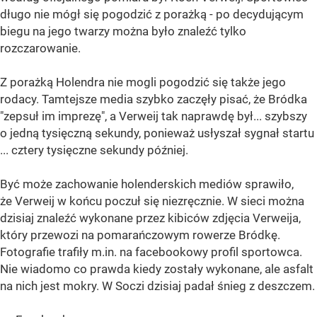
długo nie mógł się pogodzić z porażką - po decydującym
biegu na jego twarzy można było znaleźć tylko
rozczarowanie.
Z porażką Holendra nie mogli pogodzić się także jego
rodacy. Tamtejsze media szybko zaczęły pisać, że Bródka
"zepsuł im imprezę", a Verweij tak naprawdę był... szybszy
o jedną tysięczną sekundy, ponieważ usłyszał sygnał startu
... cztery tysięczne sekundy później.
Być może zachowanie holenderskich mediów sprawiło,
że Verweij w końcu poczuł się niezręcznie. W sieci można
dzisiaj znaleźć wykonane przez kibiców zdjęcia Verweija,
który przewozi na pomarańczowym rowerze Bródkę.
Fotografie trafiły m.in. na facebookowy profil sportowca.
Nie wiadomo co prawda kiedy zostały wykonane, ale asfalt
na nich jest mokry. W Soczi dzisiaj padał śnieg z deszczem.