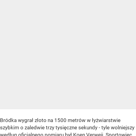
Bródka wygrał złoto na 1500 metrów w łyżwiarstwie
szybkim o zaledwie trzy tysięczne sekundy - tyle wolniejszy
według oficjalnego pomiaru był Koen Verweij. Sportowiec