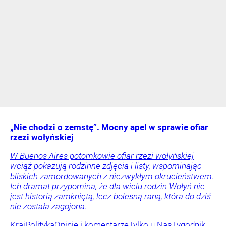
„Nie chodzi o zemstę”. Mocny apel w sprawie ofiar
rzezi wołyńskiej
W Buenos Aires potomkowie ofiar rzezi wołyńskiej
wciąż pokazują rodzinne zdjęcia i listy, wspominając
bliskich zamordowanych z niezwykłym okrucieństwem.
Ich dramat przypomina, że dla wielu rodzin Wołyń nie
jest historią zamkniętą, lecz bolesną raną, która do dziś
nie została zagojona.
Kraj
Polityka
Opinie i komentarze
Tylko u Nas
Tygodnik