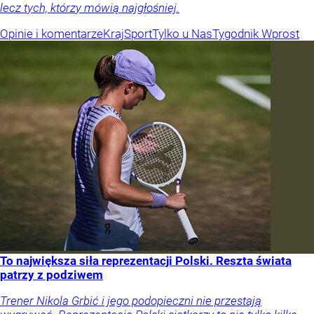
lecz tych, którzy mówią najgłośniej.
Opinie i komentarze
Kraj
Sport
Tylko u Nas
Tygodnik Wprost
To największa siła reprezentacji Polski. Reszta świata
patrzy z podziwem
Trener Nikola Grbić i jego podopieczni nie przestają