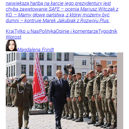
największą hańbą na karcie jego prezydentury jest
chyba zawetowanie SAFE – ocenia Mariusz Witczak z
KO. – Mamy głowę państwa, z której możemy być
dumni – kontruje Marek Jakubiak z Rozwoju Plus.
Kraj
Tylko u Nas
Polityka
Opinie i komentarze
Tygodnik
Wprost
Magdalena
Frindt