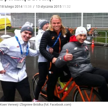
18
lutego
2014
15:38
/
13
stycznia
2015
11:32
Koen Verweij i Zbigniew Bródka (fot. Facebook.com)