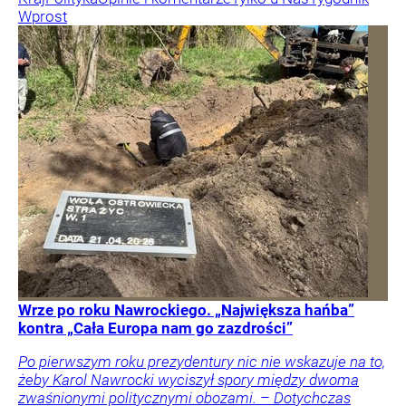
Wprost
Wrze po roku Nawrockiego. „Największa hańba”
kontra „Cała Europa nam go zazdrości”
Po pierwszym roku prezydentury nic nie wskazuje na to,
żeby Karol Nawrocki wyciszył spory między dwoma
zwaśnionymi politycznymi obozami. – Dotychczas