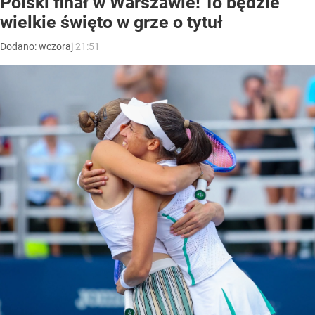
Polski finał w Warszawie! To będzie
wielkie święto w grze o tytuł
Dodano:
wczoraj
21:51