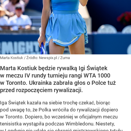
Marta Kostiuk
/ Źródło:
Newspix.pl
/
Zuma
Marta Kostiuk będzie rywalką Igi Świątek
w meczu IV rundy turnieju rangi WTA 1000
w Toronto. Ukrainka zabrała głos o Polce tuż
przed rozpoczęciem rywalizacji.
Iga Świątek kazała na siebie trochę czekać, biorąc
pod uwagę to, że Polka wróciła do rywalizacji dopiero
w Toronto. Dopiero, bo wcześniej w oficjalnym meczu
tenisistka wystąpiła podczas Wimbledonu. Niestety,
w Londynie nie udało się obronić mistrzowskiego tytułu.