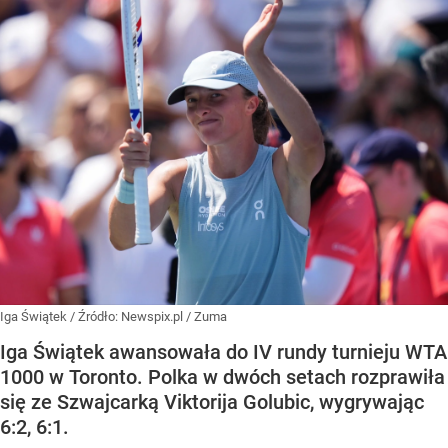
Iga Świątek
/ Źródło:
Newspix.pl
/
Zuma
Iga Świątek awansowała do IV rundy turnieju WTA
1000 w Toronto. Polka w dwóch setach rozprawiła
się ze Szwajcarką Viktorija Golubic, wygrywając
6:2, 6:1.