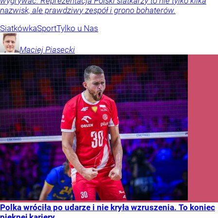
wygrywać. Reprezentacja Polski siatkarzy to nie tylko kilka
nazwisk, ale prawdziwy zespół i grono bohaterów.
Siatkówka
Sport
Tylko u Nas
Maciej
Piasecki
Polka wróciła po udarze i nie kryła wzruszenia. To koniec
pięknej kariery