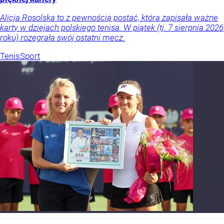
Alicja Rosolska to z pewnością postać, która zapisała ważne
karty w dziejach polskiego tenisa. W piątek (tj. 7 sierpnia 2026
roku) rozegrała swój ostatni mecz.
Tenis
Sport