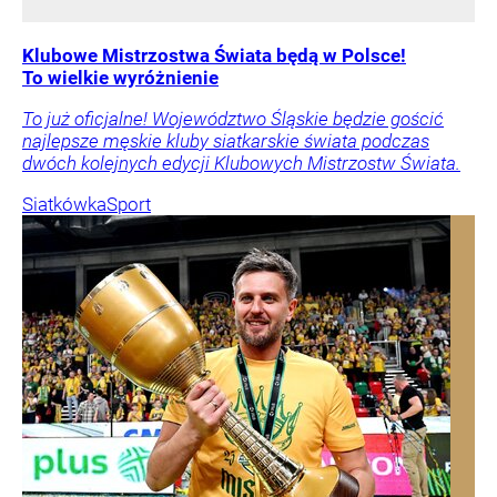
Klubowe Mistrzostwa Świata będą w Polsce!
To wielkie wyróżnienie
To już oficjalne! Województwo Śląskie będzie gościć
najlepsze męskie kluby siatkarskie świata podczas
dwóch kolejnych edycji Klubowych Mistrzostw Świata.
Siatkówka
Sport