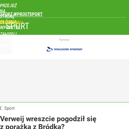
PRZEJDŹ
NA
SPORT WPROST
STRONĘ
GŁÓWNĄ
UBSKRYBUJ
SPORT
WPROST.PL
ZALOGUJ
Partner
MENU
Sport
Verweij wreszcie pogodził się
z porażką z Bródką?