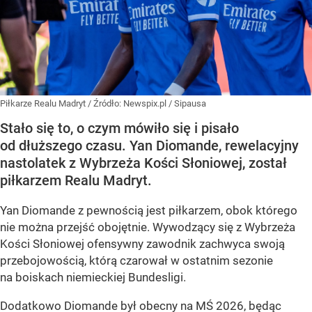
Piłkarze Realu Madryt
/ Źródło:
Newspix.pl
/
Sipausa
Stało się to, o czym mówiło się i pisało
od dłuższego czasu. Yan Diomande, rewelacyjny
nastolatek z Wybrzeża Kości Słoniowej, został
piłkarzem Realu Madryt.
Yan Diomande z pewnością jest piłkarzem, obok którego
nie można przejść obojętnie. Wywodzący się z Wybrzeża
Kości Słoniowej ofensywny zawodnik zachwyca swoją
przebojowością, którą czarował w ostatnim sezonie
na boiskach niemieckiej Bundesligi.
Dodatkowo Diomande był obecny na MŚ 2026, będąc