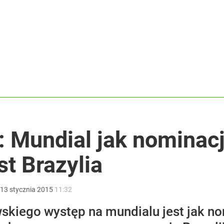
rowersyjna decyzja
ntra „Cała Europa nam go zazdrości”
2030 roku?
 Mundial jak nominacj
t Brazylia
13
stycznia
2015
11:32
iego występ na mundialu jest jak nom