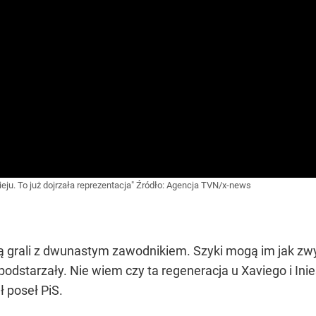
eju. To już dojrzała reprezentacja"
Źródło:
Agencja TVN/x-news
ędą grali z dwunastym zawodnikiem. Szyki mogą im jak zw
podstarzały. Nie wiem czy ta regeneracja u Xaviego i In
 poseł PiS.