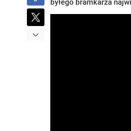
byłego bramkarza najwi