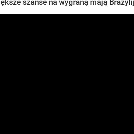
ększe szanse na wygraną mają Brazyli