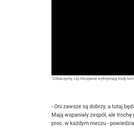
"Zobaczymy, czy Hiszpanie wytrzymają trudy turni
- Oni zawsze są dobrzy, a tutaj b
Mają wspaniały zespół, ale trochę 
proc. w każdym meczu - powiedział