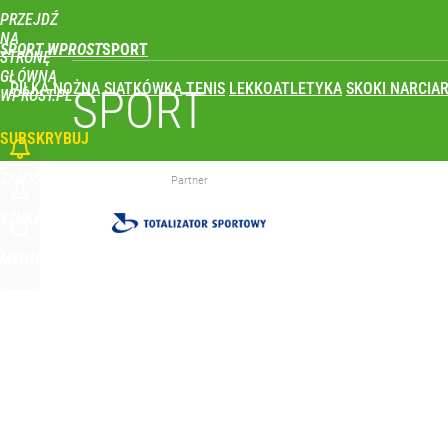
PRZEJDŹ
Udostępnij
0
Skomentuj
NA
SPORT WPROST
STRONĘ
GŁÓWNĄ
PIŁKA NOŻNA
SIATKÓWKA
TENIS
LEKKOATLETYKA
SKOKI NARCIAR
Polski finał w Warszawie! To będzie wielkie święto 
SPORT
WPROST.PL
SUBSKRYBUJ
dodaj
ZALOGUJ
Partner
Wróbel: Wywiad z Woydyłło o Idze Świątek obnaży
SZUKAJ
MENU
dodaj
Iga Świątek zwróciła się do kibiców z Polski. Bę
dodaj