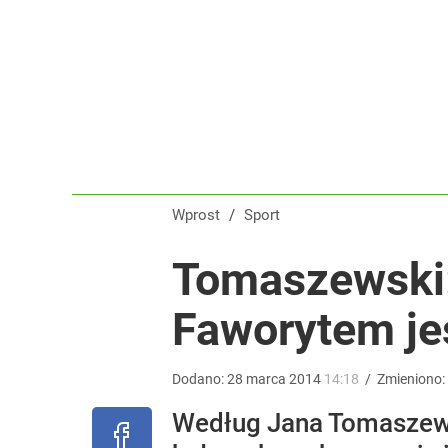
Reprezentant Polski wypisze się z kadry? To kont
dodaj
Wrze po roku Nawrockiego. „Największa hańba” ko
16
Wprost
/
Sport
Farmacja: wzrost pod presją. co czeka branżę do 
Tomaszewski:
Faworytem jes
1
Dodano:
28
marca
2014
14:18
/
Zmieniono:
Według Jana Tomaszewsk