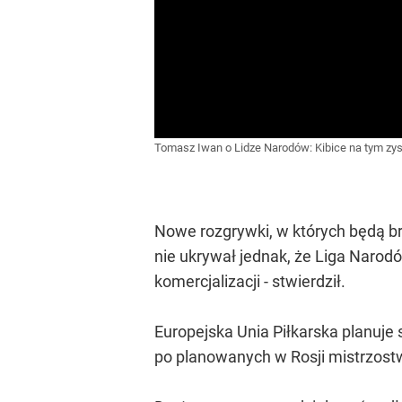
Tomasz Iwan o Lidze Narodów: Kibice na tym zy
Nowe rozgrywki, w których będą br
nie ukrywał jednak, że Liga Narod
komercjalizacji - stwierdził.
Europejska Unia Piłkarska planuj
po planowanych w Rosji mistrzost