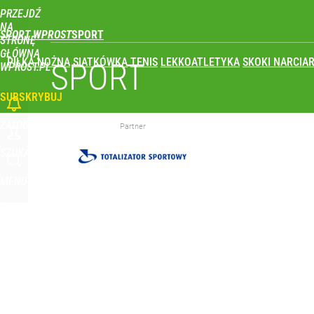
PRZEJDŹ
Udostępnij
1
Skomentuj
NA
SPORT WPROST
STRONĘ
GŁÓWNĄ
PIŁKA NOŻNA
SIATKÓWKA
TENIS
LEKKOATLETYKA
SKOKI NARCIAR
Świetne wieści dla kibiców sportu w Polsce! Komis
SPORT
WPROST.PL
SUBSKRYBUJ
dodaj
ZALOGUJ
Partner
Głośna decyzja Karola Nawrockiego o ułaskawieniu
SZUKAJ
MENU
1
Polka wróciła po udarze i nie kryła wzruszenia. To 
dodaj