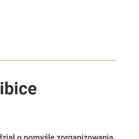
ibice
iedział o pomyśle zorganizowania