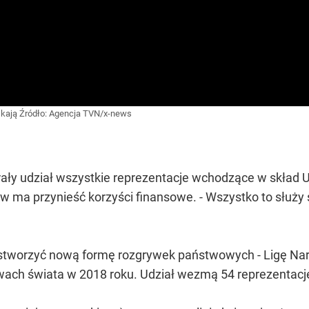
skają
Źródło:
Agencja TVN/x-news
ały udział wszystkie reprezentacje wchodzące w skład 
ów ma przynieść korzyści finansowe. - Wszystko to służy 
e stworzyć nową formę rozgrywek państwowych - Ligę N
wach świata w 2018 roku. Udział wezmą 54 reprezentacj