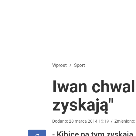
To największa siła reprezentacji Polski. Reszta ś
dodaj
Tego sondażu premier nie może zlekceważyć. Pol
8
Wprost
/
Sport
Polska flaga na czele Tour de France! Ależ wspani
Iwan chwal
dodaj
zyskają"
Dodano:
28
marca
2014
15:19
/
Zmieniono:
- Kibice na tym zyskają