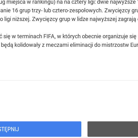
g miejsca w rankingu) na na cztery ligi: dwie najwyższe
nie 16 grup trzy- lub cztero-zespołowych. Zwycięzcy gr
o ligi niższej. Zwycięzcy grup w lidze najwyższej zagrają
ię w terminach FIFA, w których obecnie organizuje się 
e będą kolidowały z meczami eliminacji do mistrzostw Eu
STĘPNIJ