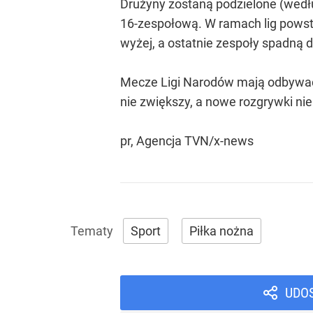
Drużyny zostaną podzielone (wedłu
16-zespołową. W ramach lig powsta
wyżej, a ostatnie zespoły spadną d
Mecze Ligi Narodów mają odbywać s
nie zwiększy, a nowe rozgrywki ni
pr, Agencja TVN/x-news
Sport
Piłka nożna
UDO