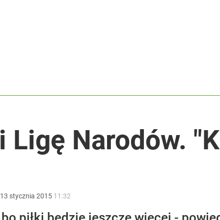
wiata patrzy z podziwem
acy o przywróceniu CPN
ały sukces
i Ligę Narodów. "K
13
stycznia
2015
11:32
, bo piłki będzie jeszcze więcej - pow