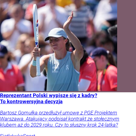
Reprezentant Polski wypisze się z kadry?
To kontrowersyjna decyzja
Bartosz Gomułka przedłużył umowę z PGE Projektem
Warszawa. Atakujący podpisał kontrakt ze stołecznym
klubem aż do 2029 roku. Czy to słuszny krok 24-latka?
Siatkówka
Sport