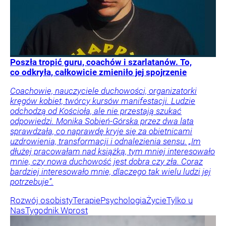
Poszła tropić guru, coachów i szarlatanów. To,
co odkryła, całkowicie zmieniło jej spojrzenie
Coachowie, nauczyciele duchowości, organizatorki
kręgów kobiet, twórcy kursów manifestacji. Ludzie
odchodzą od Kościoła, ale nie przestają szukać
odpowiedzi. Monika Sobień-Górska przez dwa lata
sprawdzała, co naprawdę kryje się za obietnicami
uzdrowienia, transformacji i odnalezienia sensu. „Im
dłużej pracowałam nad książką, tym mniej interesowało
mnie, czy nowa duchowość jest dobra czy zła. Coraz
bardziej interesowało mnie, dlaczego tak wielu ludzi jej
potrzebuje”.
Rozwój osobisty
Terapie
Psychologia
Życie
Tylko u
Nas
Tygodnik Wprost