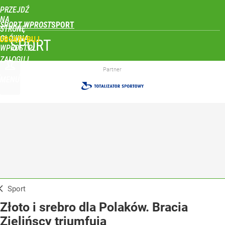
PRZEJDŹ
NA
SPORT WPROST
STRONĘ
GŁÓWNĄ
UBSKRYBUJ
SPORT
WPROST.PL
ZALOGUJ
Partner
MENU
Sport
Złoto i srebro dla Polaków. Bracia
Zielińscy triumfują