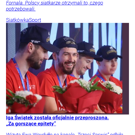
Fornala. Polscy siatkarze otrzymali to, czego
potrzebowali.
Siatkówka
Sport
Iga Świątek została oficjalnie przeproszona.
„Za gorszące epitety”
Wizyta Ewa Woydyłło na kanale „Trzeci Serwis” odbiła