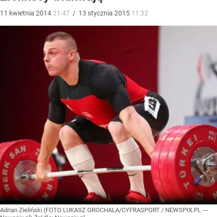
11
kwietnia
2014
21:47
/
13
stycznia
2015
11:32
Adrian Zieliński (FOTO LUKASZ GROCHALA/CYFRASPORT / NEWSPIX.PL ---