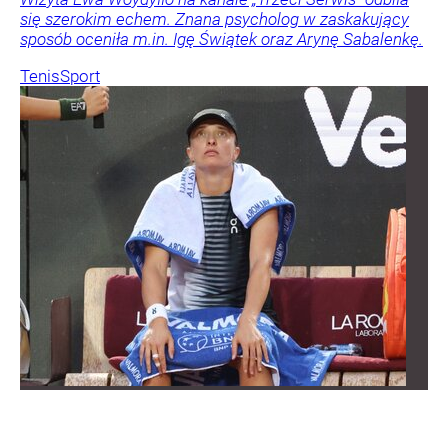
się szerokim echem. Znana psycholog w zaskakujący
sposób oceniła m.in. Igę Świątek oraz Arynę Sabalenkę.
Tenis
Sport