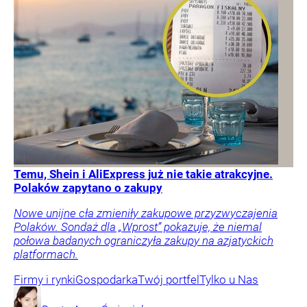
Temu, Shein i AliExpress już nie takie atrakcyjne.
Polaków zapytano o zakupy
Nowe unijne cła zmieniły zakupowe przyzwyczajenia
Polaków. Sondaż dla „Wprost” pokazuje, że niemal
połowa badanych ograniczyła zakupy na azjatyckich
platformach.
Firmy i rynki
Gospodarka
Twój portfel
Tylko u Nas