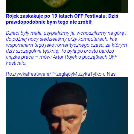
Rojek zaskakuje po 19 latach OFF Festivalu: Dziś
prawdopodobnie bym tego nie zrobił
Dzieci były małe, usypialiśmy je, wchodziliśmy na górę i
do późnej nocy siedzieliśmy przy komputerach. Nie
wspominam tego jako romantycznego czasu, za którym
dziś szczególnie tęsknię. To była po prostu bardzo
ciężka praca – mówi Artur Rojek o początkach OFF
Festivalu.
Rozrywka
Festiwale/Przeglądy
Muzyka
Tylko u Nas