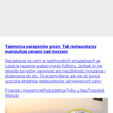
Tajemnica paragonów grozy. Tak restauratorzy
manipulują cenami nad morzem
Narzekanie na ceny w nadmorskich smażalniach są
częścią naszego wakacyjnego folkloru. Jednak to nie
głupota turystów, naiwność ani niezdolność mnożenia i
dodawania do stu. To przemyślana, ale nie do końca
uczciwa strategia restauratorów ukrywających ceny.
Finanse i inwestycje
Podróże
Kraj
Tylko u Nas
Tygodnik
Wprost