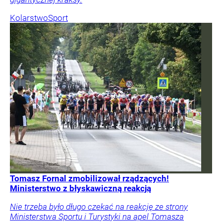
Kolarstwo
Sport
Tomasz Fornal zmobilizował rządzących!
Ministerstwo z błyskawiczną reakcją
Nie trzeba było długo czekać na reakcję ze strony
Ministerstwa Sportu i Turystyki na apel Tomasza