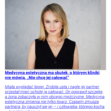
Medycyna estetyczna ma skutek, o którym kliniki
nie mówią. „Nie chcę jej całować”
Miała wyglądać lepiej. Zrobiła usta i nagle jej partner
przestał mieć ochotę ją całować. On poprawił szczękę,
a żona zobaczyła w nim obcego mężczyznę. Medycyna
estetyczna zmienia nie tylko twarz. Czasem zmusza
partnera, by nauczył się jej – i człowieka, którego kocha