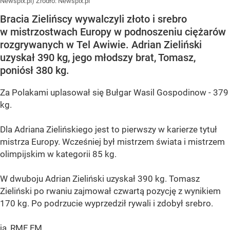
Newspix.pl)
Źródło:
Newspix.pl
Bracia Zielińscy wywalczyli złoto i srebro
w mistrzostwach Europy w podnoszeniu ciężarów
rozgrywanych w Tel Awiwie. Adrian Zieliński
uzyskał 390 kg, jego młodszy brat, Tomasz,
poniósł 380 kg.
Za Polakami uplasował się Bułgar Wasil Gospodinow - 379
kg.
Dla Adriana Zielińskiego jest to pierwszy w karierze tytuł
mistrza Europy. Wcześniej był mistrzem świata i mistrzem
olimpijskim w kategorii 85 kg.
W dwuboju Adrian Zieliński uzyskał 390 kg. Tomasz
Zieliński po rwaniu zajmował czwartą pozycję z wynikiem
170 kg. Po podrzucie wyprzedził rywali i zdobył srebro.
ja, RMF FM