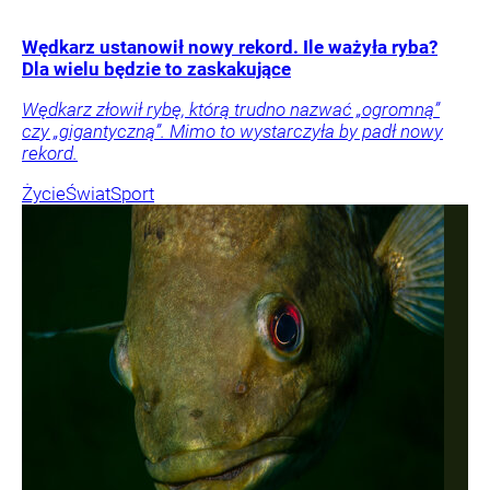
Wędkarz ustanowił nowy rekord. Ile ważyła ryba?
Dla wielu będzie to zaskakujące
Wędkarz złowił rybę, którą trudno nazwać „ogromną”
czy „gigantyczną”. Mimo to wystarczyła by padł nowy
rekord.
Życie
Świat
Sport