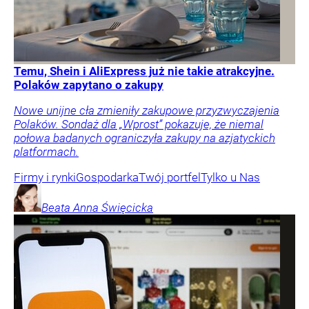
Temu, Shein i AliExpress już nie takie atrakcyjne.
Polaków zapytano o zakupy
Nowe unijne cła zmieniły zakupowe przyzwyczajenia
Polaków. Sondaż dla „Wprost” pokazuje, że niemal
połowa badanych ograniczyła zakupy na azjatyckich
platformach.
Firmy i rynki
Gospodarka
Twój portfel
Tylko u Nas
Beata Anna
Święcicka