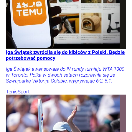
Iga Świątek zwróciła się do kibiców z Polski. Będzie
potrzebować pomocy
Iga Świątek awansowała do IV rundy turnieju WTA 1000
w Toronto. Polka w dwóch setach rozprawiła się ze
Szwajcarką Viktorija Golubic, wygrywając 6:2, 6:1.
Tenis
Sport