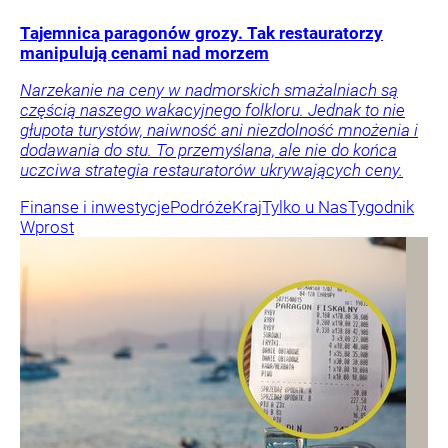
Tajemnica paragonów grozy. Tak restauratorzy
manipulują cenami nad morzem
Narzekanie na ceny w nadmorskich smażalniach są
częścią naszego wakacyjnego folkloru. Jednak to nie
głupota turystów, naiwność ani niezdolność mnożenia i
dodawania do stu. To przemyślana, ale nie do końca
uczciwa strategia restauratorów ukrywających ceny.
Finanse i inwestycje
Podróże
Kraj
Tylko u Nas
Tygodnik
Wprost