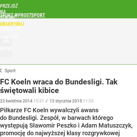
PRZEJDŹ
NA
SPORT WPROST
STRONĘ
GŁÓWNĄ
UBSKRYBUJ
WPROST.PL
ZALOGUJ
MENU
Sport
FC Koeln wraca do Bundesligi. Tak
świętowali kibice
22
kwietnia
2014
15:31
/
13
stycznia
2015
11:33
Piłkarze FC Koeln wywalczyli awans
do Bundesligi. Zespół, w barwach którego
występują Sławomir Peszko i Adam Matuszczyk,
promocję do najwyższej klasy rozgrywkowej