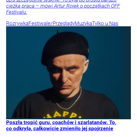
ciężka praca – mówi Artur Rojek o początkach OFF
Festivalu.
Rozrywka
Festiwale/Przeglądy
Muzyka
Tylko u Nas
Poszła tropić guru, coachów i szarlatanów. To,
co odkryła, całkowicie zmieniło jej spojrzenie