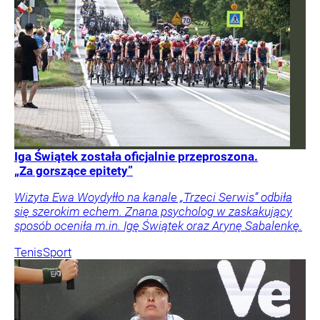
Iga Świątek została oficjalnie przeproszona.
„Za gorszące epitety”
Wizyta Ewa Woydyłło na kanale „Trzeci Serwis” odbiła
się szerokim echem. Znana psycholog w zaskakujący
sposób oceniła m.in. Igę Świątek oraz Arynę Sabalenkę.
Tenis
Sport