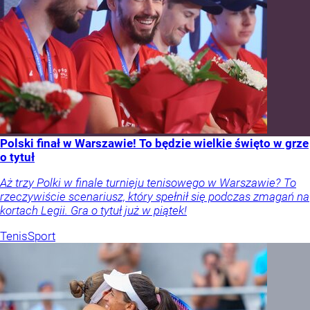
Polski finał w Warszawie! To będzie wielkie święto w grze
o tytuł
Aż trzy Polki w finale turnieju tenisowego w Warszawie? To
rzeczywiście scenariusz, który spełnił się podczas zmagań na
kortach Legii. Gra o tytuł już w piątek!
Tenis
Sport