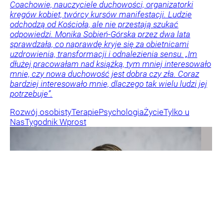
Coachowie, nauczyciele duchowości, organizatorki
kręgów kobiet, twórcy kursów manifestacji. Ludzie
odchodzą od Kościoła, ale nie przestają szukać
odpowiedzi. Monika Sobień-Górska przez dwa lata
sprawdzała, co naprawdę kryje się za obietnicami
uzdrowienia, transformacji i odnalezienia sensu. „Im
dłużej pracowałam nad książką, tym mniej interesowało
mnie, czy nowa duchowość jest dobra czy zła. Coraz
bardziej interesowało mnie, dlaczego tak wielu ludzi jej
potrzebuje”.
Rozwój osobisty
Terapie
Psychologia
Życie
Tylko u
Nas
Tygodnik Wprost