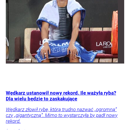
Wędkarz ustanowił nowy rekord. Ile ważyła ryba?
Dla wielu będzie to zaskakujące
Wędkarz złowił rybę, którą trudno nazwać „ogromną”
czy „gigantyczną”. Mimo to wystarczyła by padł nowy
rekord.