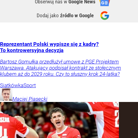
Obserwuj nas
w
Google News
Dodaj jako
źródło w Google
Reprezentant Polski wypisze się z kadry?
To kontrowersyjna decyzja
Bartosz Gomułka przedłużył umowę z PGE Projektem
Warszawa. Atakujący podpisał kontrakt ze stołecznym
klubem aż do 2029 roku. Czy to słuszny krok 24-latka?
Siatkówka
Sport
Maciej
Piasecki