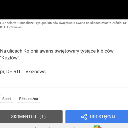
FC Koeln w Bundeslidze. Tysiące kibiców świętowało awans na ulicach miasta
Źródło:
DE
RTL TV/x-news
Na ulicach Kolonii awans świętowały tysiące kibiców
"Kozłów".
pr, DE RTL TV/x-news
Sport
Piłka nożna
SKOMENTUJ
UDOSTĘPNIJ
1