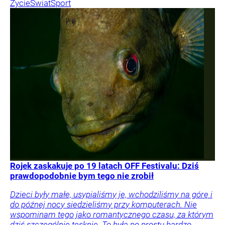
Życie
Świat
Sport
Rojek zaskakuje po 19 latach OFF Festivalu: Dziś
prawdopodobnie bym tego nie zrobił
Dzieci były małe, usypialiśmy je, wchodziliśmy na górę i
do późnej nocy siedzieliśmy przy komputerach. Nie
wspominam tego jako romantycznego czasu, za którym
dziś szczególnie tęsknię. To była po prostu bardzo