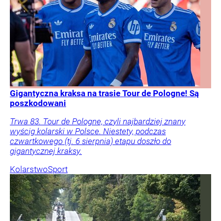
Gigantyczna kraksa na trasie Tour de Pologne! Są
poszkodowani
Trwa 83. Tour de Pologne, czyli najbardziej znany
wyścig kolarski w Polsce. Niestety, podczas
czwartkowego (tj. 6 sierpnia) etapu doszło do
gigantycznej kraksy.
Kolarstwo
Sport