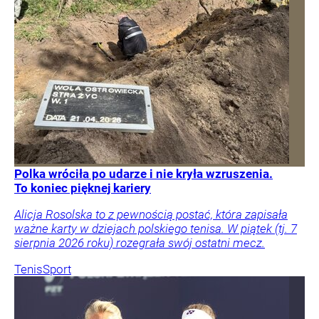
Polka wróciła po udarze i nie kryła wzruszenia.
To koniec pięknej kariery
Alicja Rosolska to z pewnością postać, która zapisała
ważne karty w dziejach polskiego tenisa. W piątek (tj. 7
sierpnia 2026 roku) rozegrała swój ostatni mecz.
Tenis
Sport