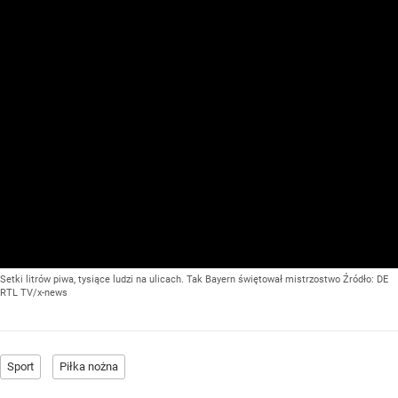
Setki litrów piwa, tysiące ludzi na ulicach. Tak Bayern świętował mistrzostwo
Źródło:
DE
RTL TV/x-news
Sport
Piłka nożna