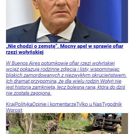
„Nie chodzi o zemstę”. Mocny apel w sprawie ofiar
rzezi wołyńskiej
W Buenos Aires potomkowie ofiar rzezi wołyńskiej
wciąż pokazują rodzinne zdjęcia i listy, wspominając
bliskich zamordowanych z niezwykłym okrucieństwem.
Ich dramat przypomina, że dla wielu rodzin Wołyń nie
jest historią zamkniętą, lecz bolesną raną, która do dziś
nie została zagojona.
Kraj
Polityka
Opinie i komentarze
Tylko u Nas
Tygodnik
Wprost