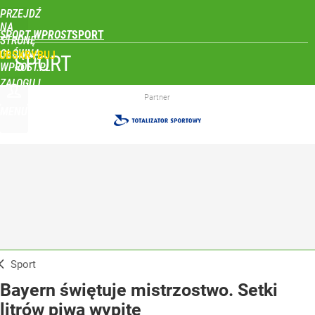
PRZEJDŹ
NA
SPORT WPROST
STRONĘ
GŁÓWNĄ
UBSKRYBUJ
SPORT
WPROST.PL
ZALOGUJ
Partner
MENU
Sport
Bayern świętuje mistrzostwo. Setki
litrów piwa wypite