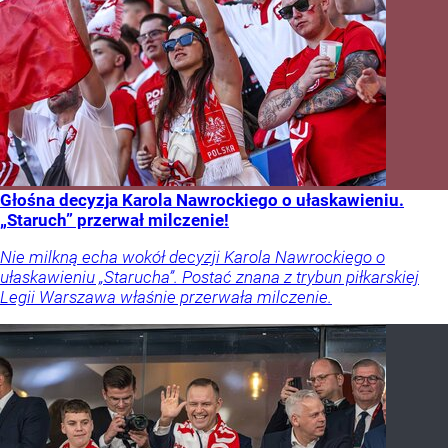
Głośna decyzja Karola Nawrockiego o ułaskawieniu.
„Staruch” przerwał milczenie!
Nie milkną echa wokół decyzji Karola Nawrockiego o
ułaskawieniu „Starucha”. Postać znana z trybun piłkarskiej
Legii Warszawa właśnie przerwała milczenie.