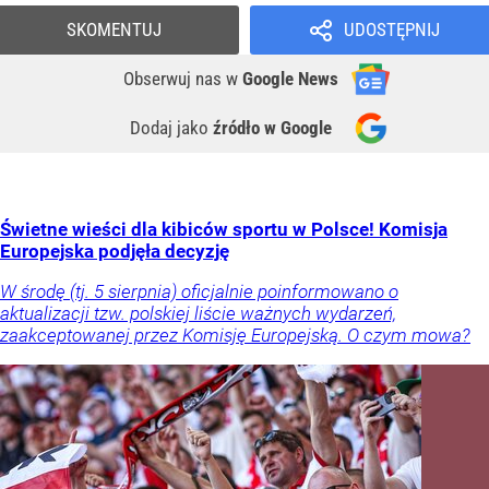
SKOMENTUJ
UDOSTĘPNIJ
Obserwuj nas
w
Google News
Dodaj jako
źródło w Google
Świetne wieści dla kibiców sportu w Polsce! Komisja
Europejska podjęła decyzję
W środę (tj. 5 sierpnia) oficjalnie poinformowano o
aktualizacji tzw. polskiej liście ważnych wydarzeń,
zaakceptowanej przez Komisję Europejską. O czym mowa?