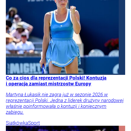
Co za cios dla reprezentacji Polski! Kontuzja
i operacja zamiast mistrzostw Europy
Martyna Łukasik nie zagra już w sezonie 2026 w
reprezentacji Polski. Jedna z liderek drużyny narodowej
właśnie poinformowała o kontuzji i koniecznym
zabiegu.
Siatkówka
Sport