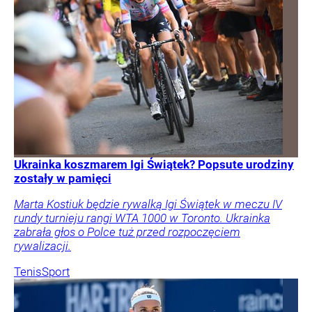
Ukrainka koszmarem Igi Świątek? Popsute urodziny
zostały w pamięci
Marta Kostiuk będzie rywalką Igi Świątek w meczu IV
rundy turnieju rangi WTA 1000 w Toronto. Ukrainka
zabrała głos o Polce tuż przed rozpoczęciem
rywalizacji.
Tenis
Sport