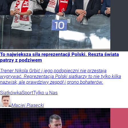
To największa siła reprezentacji Polski. Reszta świata
patrzy z podziwem
Trener Nikola Grbić i jego podopieczni nie przestają
wygrywać. Reprezentacja Polski siatkarzy to nie tylko kilka
nazwisk, ale prawdziwy zespół i grono bohaterów.
Siatkówka
Sport
Tylko u Nas
Maciej
Piasecki