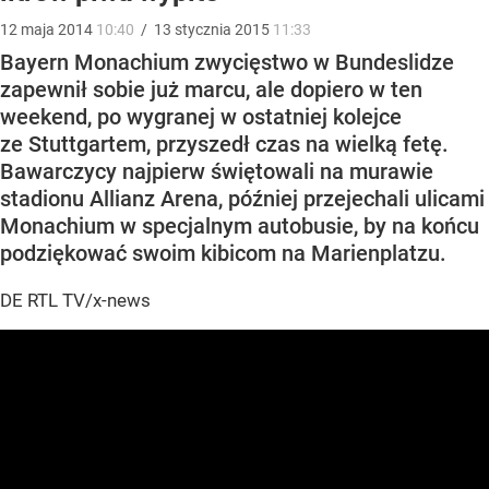
12
maja
2014
10:40
/
13
stycznia
2015
11:33
Bayern Monachium zwycięstwo w Bundeslidze
zapewnił sobie już marcu, ale dopiero w ten
weekend, po wygranej w ostatniej kolejce
ze Stuttgartem, przyszedł czas na wielką fetę.
Bawarczycy najpierw świętowali na murawie
stadionu Allianz Arena, później przejechali ulicami
Monachium w specjalnym autobusie, by na końcu
podziękować swoim kibicom na Marienplatzu.
DE RTL TV/x-news