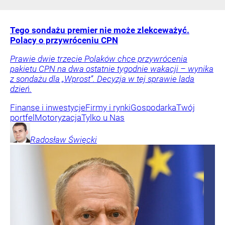
Tego sondażu premier nie może zlekceważyć.
Polacy o przywróceniu CPN
Prawie dwie trzecie Polaków chce przywrócenia
pakietu CPN na dwa ostatnie tygodnie wakacji – wynika
z sondażu dla „Wprost”. Decyzja w tej sprawie lada
dzień.
Finanse i inwestycje
Firmy i rynki
Gospodarka
Twój
portfel
Motoryzacja
Tylko u Nas
Radosław
Święcki