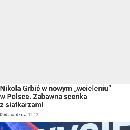
Nikola Grbić w nowym „wcieleniu”
w Polsce. Zabawna scenka
z siatkarzami
Dodano:
dzisiaj
16:12