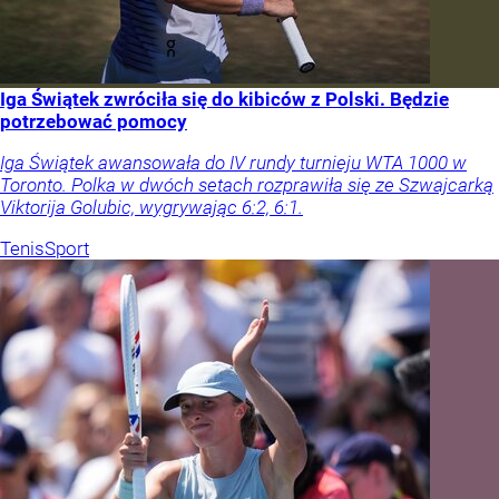
Iga Świątek zwróciła się do kibiców z Polski. Będzie
potrzebować pomocy
Iga Świątek awansowała do IV rundy turnieju WTA 1000 w
Toronto. Polka w dwóch setach rozprawiła się ze Szwajcarką
Viktorija Golubic, wygrywając 6:2, 6:1.
Tenis
Sport