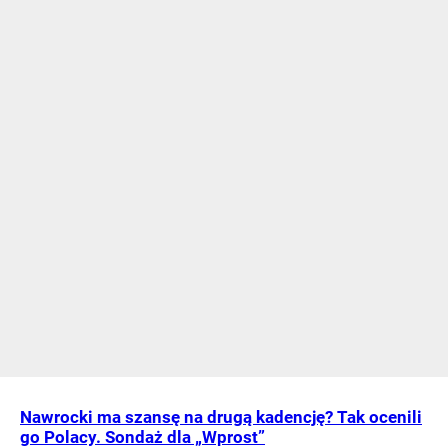
Nawrocki ma szansę na drugą kadencję? Tak ocenili
go Polacy. Sondaż dla „Wprost”