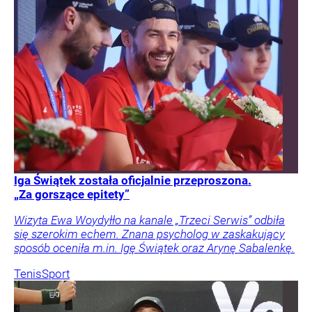
Iga Świątek została oficjalnie przeproszona.
„Za gorszące epitety”
Wizyta Ewa Woydyłło na kanale „Trzeci Serwis” odbiła
się szerokim echem. Znana psycholog w zaskakujący
sposób oceniła m.in. Igę Świątek oraz Arynę Sabalenkę.
Tenis
Sport