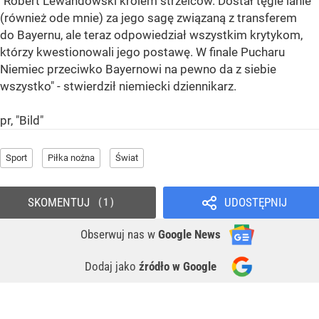
"Robert Lewandowski królem strzelców. Dostał tęgie lanie
(również ode mnie) za jego sagę związaną z transferem
do Bayernu, ale teraz odpowiedział wszystkim krytykom,
którzy kwestionowali jego postawę. W finale Pucharu
Niemiec przeciwko Bayernowi na pewno da z siebie
wszystko" - stwierdził niemiecki dziennikarz.
pr, "Bild"
Sport
Piłka nożna
Świat
SKOMENTUJ
UDOSTĘPNIJ
1
Obserwuj nas
w
Google News
Dodaj jako
źródło w Google