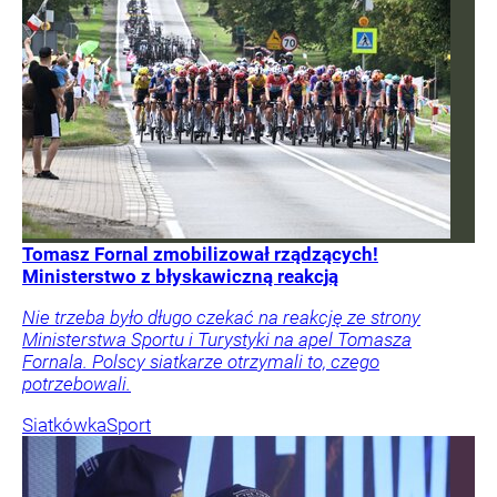
Tomasz Fornal zmobilizował rządzących!
Ministerstwo z błyskawiczną reakcją
Nie trzeba było długo czekać na reakcję ze strony
Ministerstwa Sportu i Turystyki na apel Tomasza
Fornala. Polscy siatkarze otrzymali to, czego
potrzebowali.
Siatkówka
Sport