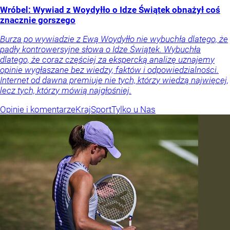
Wróbel: Wywiad z Woydyłło o Idze Świątek obnażył coś
znacznie gorszego
Burza po wywiadzie z Ewą Woydyłło nie wybuchła dlatego, że
padły kontrowersyjne słowa o Idze Świątek. Wybuchła
dlatego, że coraz częściej za ekspercką analizę uznajemy
opinie wygłaszane bez wiedzy, faktów i odpowiedzialności.
Internet od dawna premiuje nie tych, którzy wiedzą najwięcej,
lecz tych, którzy mówią najgłośniej.
Opinie i komentarze
Kraj
Sport
Tylko u Nas