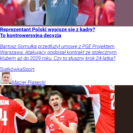
Reprezentant Polski wypisze się z kadry?
To kontrowersyjna decyzja
Bartosz Gomułka przedłużył umowę z PGE Projektem
Warszawa. Atakujący podpisał kontrakt ze stołecznym
klubem aż do 2029 roku. Czy to słuszny krok 24-latka?
Siatkówka
Sport
Maciej
Piasecki