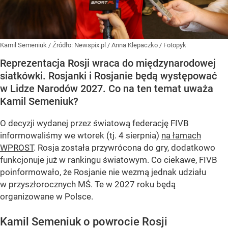
Kamil Semeniuk
/ Źródło:
Newspix.pl
/
Anna Klepaczko / Fotopyk
Reprezentacja Rosji wraca do międzynarodowej
siatkówki. Rosjanki i Rosjanie będą występować
w Lidze Narodów 2027. Co na ten temat uważa
Kamil Semeniuk?
O decyzji wydanej przez światową federację FIVB
informowaliśmy we wtorek (tj. 4 sierpnia)
na łamach
WPROST
. Rosja została przywrócona do gry, dodatkowo
funkcjonuje już w rankingu światowym. Co ciekawe, FIVB
poinformowało, że Rosjanie nie wezmą jednak udziału
w przyszłorocznych MŚ. Te w 2027 roku będą
organizowane w Polsce.
Kamil Semeniuk o powrocie Rosji