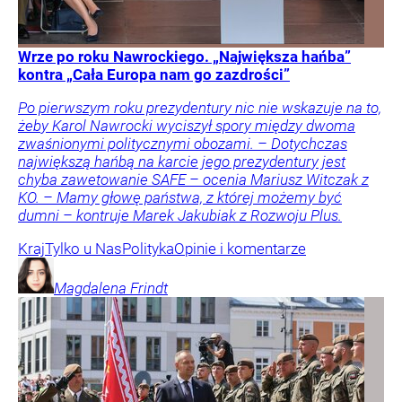
Wrze po roku Nawrockiego. „Największa hańba”
kontra „Cała Europa nam go zazdrości”
Po pierwszym roku prezydentury nic nie wskazuje na to,
żeby Karol Nawrocki wyciszył spory między dwoma
zwaśnionymi politycznymi obozami. – Dotychczas
największą hańbą na karcie jego prezydentury jest
chyba zawetowanie SAFE – ocenia Mariusz Witczak z
KO. – Mamy głowę państwa, z której możemy być
dumni – kontruje Marek Jakubiak z Rozwoju Plus.
Kraj
Tylko u Nas
Polityka
Opinie i komentarze
Magdalena
Frindt