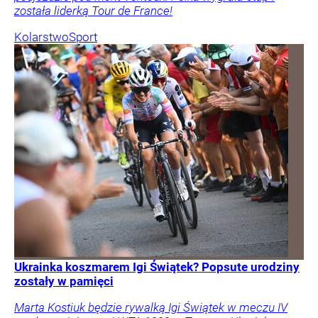
została liderką Tour de France!
Kolarstwo
Sport
Ukrainka koszmarem Igi Świątek? Popsute urodziny
zostały w pamięci
Marta Kostiuk będzie rywalką Igi Świątek w meczu IV