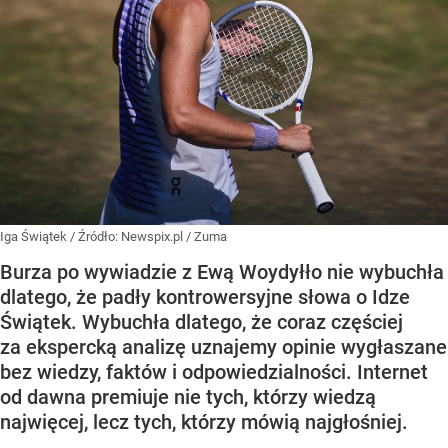
Iga Świątek
/ Źródło:
Newspix.pl
/
Zuma
Burza po wywiadzie z Ewą Woydyłło nie wybuchła
dlatego, że padły kontrowersyjne słowa o Idze
Świątek. Wybuchła dlatego, że coraz częściej
za ekspercką analizę uznajemy opinie wygłaszane
bez wiedzy, faktów i odpowiedzialności. Internet
od dawna premiuje nie tych, którzy wiedzą
najwięcej, lecz tych, którzy mówią najgłośniej.