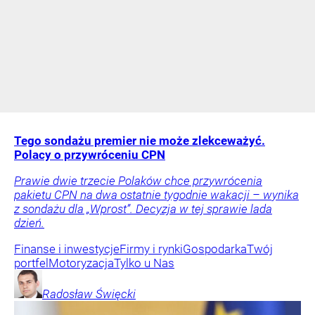
Tego sondażu premier nie może zlekceważyć.
Polacy o przywróceniu CPN
Prawie dwie trzecie Polaków chce przywrócenia
pakietu CPN na dwa ostatnie tygodnie wakacji – wynika
z sondażu dla „Wprost”. Decyzja w tej sprawie lada
dzień.
Finanse i inwestycje
Firmy i rynki
Gospodarka
Twój
portfel
Motoryzacja
Tylko u Nas
Radosław
Święcki