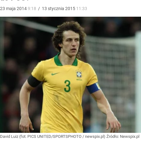
23
maja
2014
9:18
/
13
stycznia
2015
11:33
David Luiz (fot. PICS UNITED/SPORTSPHOTO / newspix.pl)
Źródło:
Newspix.pl