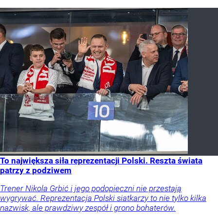
To największa siła reprezentacji Polski. Reszta świata
patrzy z podziwem
Trener Nikola Grbić i jego podopieczni nie przestają
wygrywać. Reprezentacja Polski siatkarzy to nie tylko kilka
nazwisk, ale prawdziwy zespół i grono bohaterów.