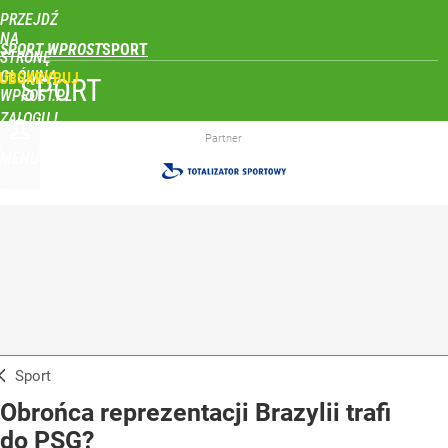
PRZEJDŹ
NA
SPORT WPROST
STRONĘ
GŁÓWNĄ
UBSKRYBUJ
SPORT
WPROST.PL
ZALOGUJ
Partner
MENU
Sport
Obrońca reprezentacji Brazylii trafi
do PSG?