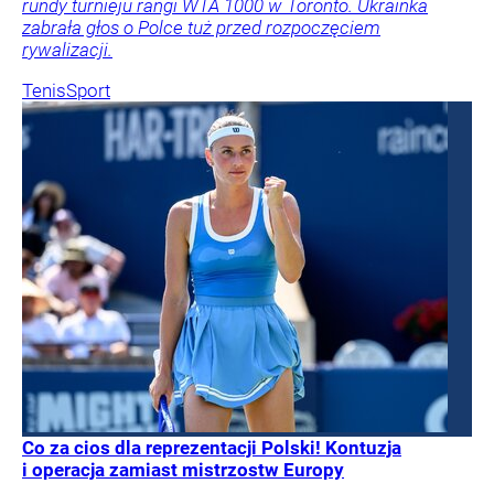
rundy turnieju rangi WTA 1000 w Toronto. Ukrainka
zabrała głos o Polce tuż przed rozpoczęciem
rywalizacji.
Tenis
Sport
Co za cios dla reprezentacji Polski! Kontuzja
i operacja zamiast mistrzostw Europy