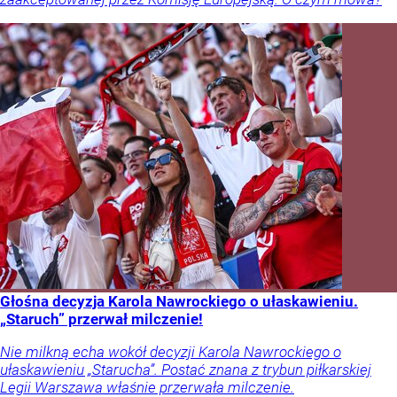
Głośna decyzja Karola Nawrockiego o ułaskawieniu.
„Staruch” przerwał milczenie!
Nie milkną echa wokół decyzji Karola Nawrockiego o
ułaskawieniu „Starucha”. Postać znana z trybun piłkarskiej
Legii Warszawa właśnie przerwała milczenie.