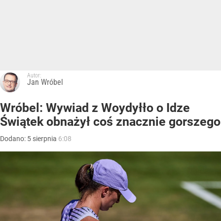
Autor:
Jan Wróbel
Wróbel: Wywiad z Woydyłło o Idze
Świątek obnażył coś znacznie gorszego
Dodano:
5
sierpnia
6:08