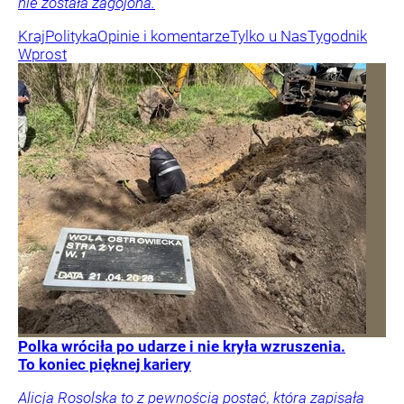
nie została zagojona.
Kraj
Polityka
Opinie i komentarze
Tylko u Nas
Tygodnik
Wprost
Polka wróciła po udarze i nie kryła wzruszenia.
To koniec pięknej kariery
Alicja Rosolska to z pewnością postać, która zapisała