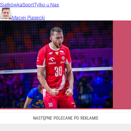
Siatkówka
Sport
Tylko u Nas
Maciej
Piasecki