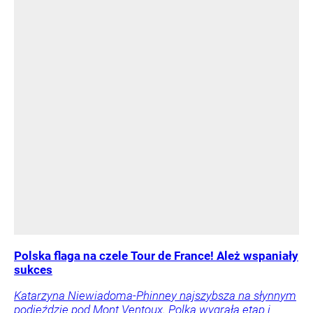
Polska flaga na czele Tour de France! Ależ wspaniały
sukces
Katarzyna Niewiadoma-Phinney najszybsza na słynnym
podjeździe pod Mont Ventoux. Polka wygrała etap i