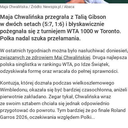
Maja Chwalińska
/ Źródło:
Newspix.pl
/
Abaca
Maja Chwalińska przegrała z Talią Gibson
w dwóch setach (5:7, 1:6) i błyskawicznie
pożegnała się z turniejem WTA 1000 w Toronto.
Polka nadal szuka przełamania.
W ostatnich tygodniach można było nasłuchiwać doniesień,
związanych ze zdrowiem Mai Chwalińskiej
. Druga najlepsza
polska singlistka w rankingu WTA, po Idze Świątek,
odzyskiwała formę oraz wracała do pełnej sprawności.
Kontuzja, której doznała podczas wielkoszlemowego
Wimbledonu, okazała się być bardziej czasochłonna, aniżeli
pierwotnie zakładano. Zegar tykał, Chwalińska wraz
ze swoim sztabem chciała się jednak odpowiednio
przygotować do powrotu. Tym bardziej że po finale Roland
Garros 2026, oczekiwania względem Polki...