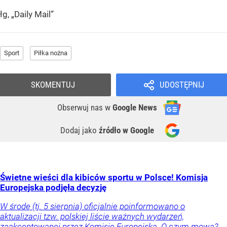
łg, „Daily Mail”
Sport
Piłka nożna
SKOMENTUJ
UDOSTĘPNIJ
Obserwuj nas
w
Google News
Dodaj jako
źródło w Google
Świetne wieści dla kibiców sportu w Polsce! Komisja
Europejska podjęła decyzję
W środę (tj. 5 sierpnia) oficjalnie poinformowano o
aktualizacji tzw. polskiej liście ważnych wydarzeń,
zaakceptowanej przez Komisję Europejską. O czym mowa?