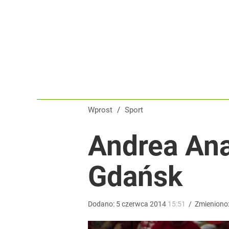
Polski finał w Warszawie! To będzie wielkie święto 
dodaj
Farmacja: wzrost pod presją. co czeka branżę do 
1
Wprost
/
Sport
Klubowe Mistrzostwa Świata będą w Polsce! To wie
Andrea Ana
dodaj
Gdańsk
Dodano:
5
czerwca
2014
15:51
/
Zmieniono