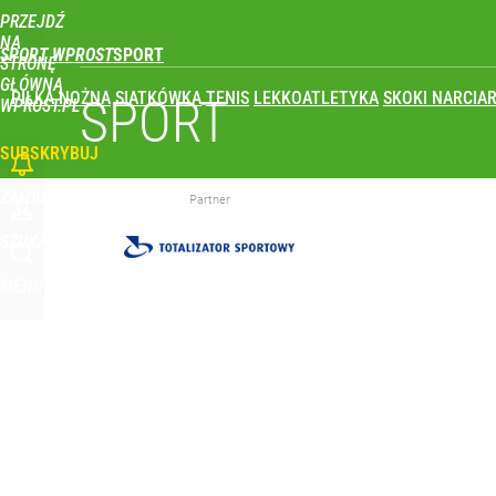
PRZEJDŹ
Udostępnij
0
Skomentuj
NA
SPORT WPROST
STRONĘ
GŁÓWNĄ
PIŁKA NOŻNA
SIATKÓWKA
TENIS
LEKKOATLETYKA
SKOKI NARCIAR
Wróbel: Wywiad z Woydyłło o Idze Świątek obnaży
SPORT
WPROST.PL
SUBSKRYBUJ
dodaj
ZALOGUJ
Partner
„Nie chodzi o zemstę”. Mocny apel w sprawie ofiar 
SZUKAJ
MENU
dodaj
Iga Świątek zwróciła się do kibiców z Polski. Bę
dodaj