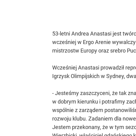
53-letni Andrea Anastasi jest twór
wcześniej w Ergo Arenie wywalczył
mistrzostw Europy oraz srebro Puc
Wcześniej Anastasi prowadził repre
Igrzysk Olimpijskich w Sydney, dwa
- Jesteśmy zaszczyceni, że tak zna
w dobrym kierunku i potrafimy za
wspólnie z zarządem postanowili
rozwoju klubu. Zadaniem dla noweg
Jestem przekonany, że w tym sezoni
Wierzbicki, właściciel gdańskiego k