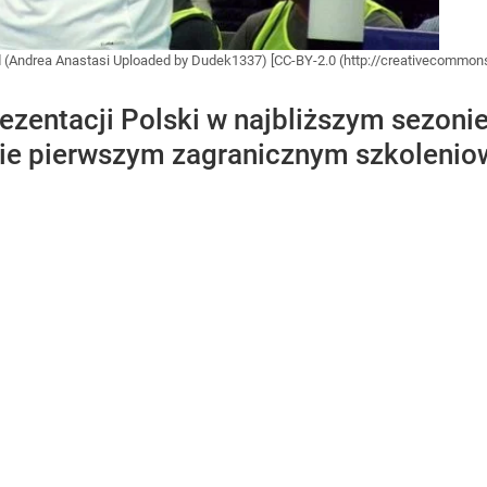
and (Andrea Anastasi Uploaded by Dudek1337) [CC-BY-2.0 (http://creativecommo
rezentacji Polski w najbliższym sezon
nie pierwszym zagranicznym szkolenio