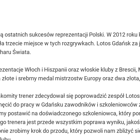
cą ostatnich sukcesów reprezentacji Polski. W 2012 roku
a trzecie miejsce w tych rozgrywkach. Lotos Gdańsk za
haru Świata.
zentacje Włoch i Hiszpanii oraz włoskie kluby z Brescii, 
 złote i srebrny medal mistrzostw Europy oraz dwa złota
komity trener zdecydował się poprowadzić zespół Lotosu 
chęcić do pracy w Gdańsku zawodników i szkoleniowców 
śmy postawić na doświadczonego szkoleniowca, który p
o trenera jest przede wszystkim poprawa wyniku, jakości
e zrobimy krok do przodu, który pozwoli nam zbliżyć się
lubu.