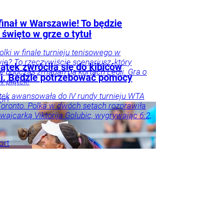
finał w Warszawie! To będzie
 święto w grze o tytuł
Polki w finale turnieju tenisowego w
e? To rzeczywiście scenariusz, który
ątek zwróciła się do kibiców
się podczas zmagań na kortach Legii. Gra o
ki. Będzie potrzebować pomocy
 w piątek!
tek awansowała do IV rundy turnieju WTA
ort
oronto. Polka w dwóch setach rozprawiła
zwajcarką Viktorija Golubic, wygrywając 6:2,
ort