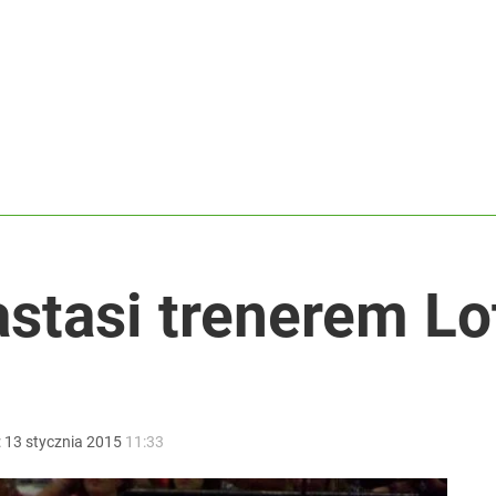
w grze o tytuł
2030 roku?
lkie wyróżnienie
stasi trenerem Lot
:
13
stycznia
2015
11:33