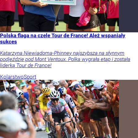
Polska flaga na czele Tour de France! Ależ wspaniały
sukces
Katarzyna Niewiadoma-Phinney najszybsza na słynnym
podjeździe pod Mont Ventoux. Polka wygrała etap i została
liderką Tour de France!
Kolarstwo
Sport