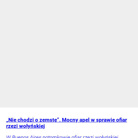
„Nie chodzi o zemstę”. Mocny apel w sprawie ofiar
rzezi wołyńskiej
W Buenos Aires potomkowie ofiar rzezi wołyńskiej