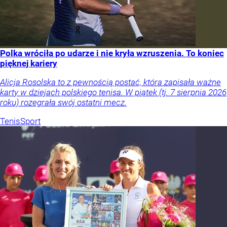
Polka wróciła po udarze i nie kryła wzruszenia. To koniec
pięknej kariery
Alicja Rosolska to z pewnością postać, która zapisała ważne
karty w dziejach polskiego tenisa. W piątek (tj. 7 sierpnia 2026
roku) rozegrała swój ostatni mecz.
Tenis
Sport