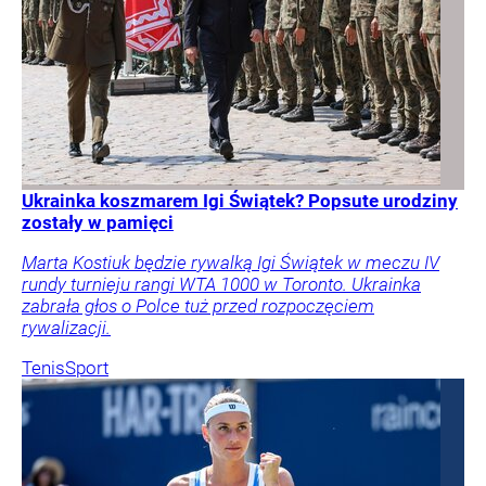
Ukrainka koszmarem Igi Świątek? Popsute urodziny
zostały w pamięci
Marta Kostiuk będzie rywalką Igi Świątek w meczu IV
rundy turnieju rangi WTA 1000 w Toronto. Ukrainka
zabrała głos o Polce tuż przed rozpoczęciem
rywalizacji.
Tenis
Sport