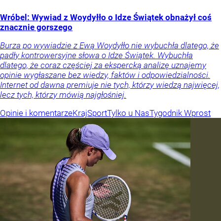
Wróbel: Wywiad z Woydyłło o Idze Świątek obnażył coś
znacznie gorszego
Burza po wywiadzie z Ewą Woydyłło nie wybuchła dlatego, że
padły kontrowersyjne słowa o Idze Świątek. Wybuchła
dlatego, że coraz częściej za ekspercką analizę uznajemy
opinie wygłaszane bez wiedzy, faktów i odpowiedzialności.
Internet od dawna premiuje nie tych, którzy wiedzą najwięcej,
lecz tych, którzy mówią najgłośniej.
Opinie i komentarze
Kraj
Sport
Tylko u Nas
Tygodnik Wprost