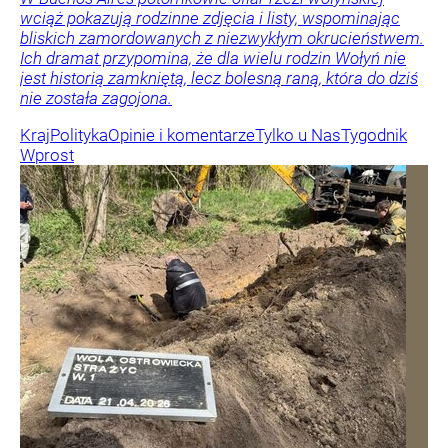
wciąż pokazują rodzinne zdjęcia i listy, wspominając
bliskich zamordowanych z niezwykłym okrucieństwem.
Ich dramat przypomina, że dla wielu rodzin Wołyń nie
jest historią zamkniętą, lecz bolesną raną, która do dziś
nie została zagojona.
Kraj
Polityka
Opinie i komentarze
Tylko u Nas
Tygodnik
Wprost