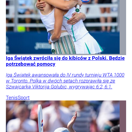
Iga Świątek zwróciła się do kibiców z Polski. Będzie
potrzebować pomocy
Iga Świątek awansowała do IV rundy turnieju WTA 1000
w Toronto. Polka w dwóch setach rozprawiła się ze
Szwajcarką Viktorija Golubic, wygrywając 6:2, 6:1.
Tenis
Sport