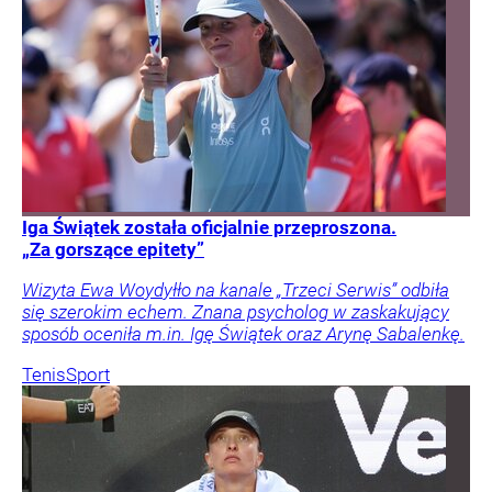
Iga Świątek została oficjalnie przeproszona.
„Za gorszące epitety”
Wizyta Ewa Woydyłło na kanale „Trzeci Serwis” odbiła
się szerokim echem. Znana psycholog w zaskakujący
sposób oceniła m.in. Igę Świątek oraz Arynę Sabalenkę.
Tenis
Sport