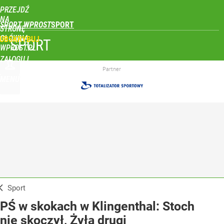
PRZEJDŹ
NA
SPORT WPROST
STRONĘ
GŁÓWNĄ
UBSKRYBUJ
SPORT
WPROST.PL
ZALOGUJ
Partner
MENU
Sport
PŚ w skokach w Klingenthal: Stoch
nie skoczył, Żyła drugi