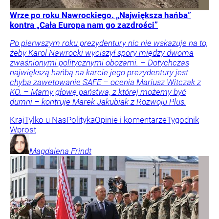
Wrze po roku Nawrockiego. „Największa hańba”
kontra „Cała Europa nam go zazdrości”
Po pierwszym roku prezydentury nic nie wskazuje na to,
żeby Karol Nawrocki wyciszył spory między dwoma
zwaśnionymi politycznymi obozami. – Dotychczas
największą hańbą na karcie jego prezydentury jest
chyba zawetowanie SAFE – ocenia Mariusz Witczak z
KO. – Mamy głowę państwa, z której możemy być
dumni – kontruje Marek Jakubiak z Rozwoju Plus.
Kraj
Tylko u Nas
Polityka
Opinie i komentarze
Tygodnik
Wprost
Magdalena
Frindt