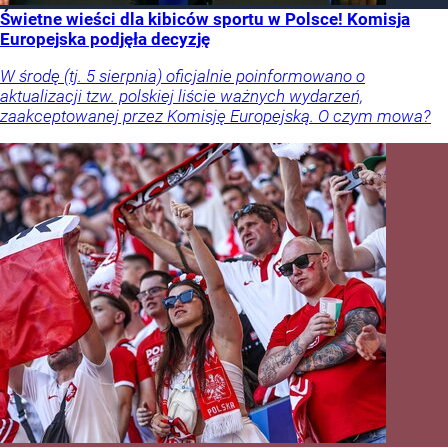
Świetne wieści dla kibiców sportu w Polsce! Komisja
Europejska podjęła decyzję
W środę (tj. 5 sierpnia) oficjalnie poinformowano o
aktualizacji tzw. polskiej liście ważnych wydarzeń,
zaakceptowanej przez Komisję Europejską. O czym mowa?