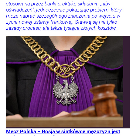
stosowaną przez banki praktykę składania „niby-
oświadczeń”, jednocześnie pokazując problem, który
może nabrać szczególnego znaczenia po wejściu w
życie nowej ustawy frankowej. Stawką są nie tylko
zasady procesu, ale także tysiące złotych kosztów.
Mecz Polska – Rosja w siatkówce mężczyzn jest