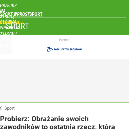
PRZEJDŹ
NA
SPORT WPROST
STRONĘ
GŁÓWNĄ
UBSKRYBUJ
SPORT
WPROST.PL
ZALOGUJ
Partner
MENU
Sport
Probierz: Obrażanie swoich
zawodników to ostatnia rzecz, którą