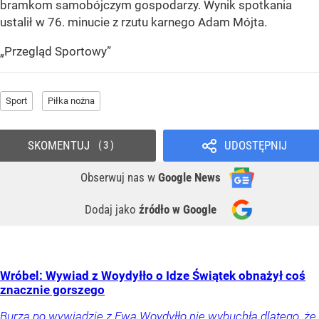
bramkom samobójczym gospodarzy. Wynik spotkania
ustalił w 76. minucie z rzutu karnego Adam Mójta.
„Przegląd Sportowy”
Sport
Piłka nożna
SKOMENTUJ
UDOSTĘPNIJ
3
Obserwuj nas
w
Google News
Dodaj jako
źródło w Google
Wróbel: Wywiad z Woydyłło o Idze Świątek obnażył coś
znacznie gorszego
Burza po wywiadzie z Ewą Woydyłło nie wybuchła dlatego, że