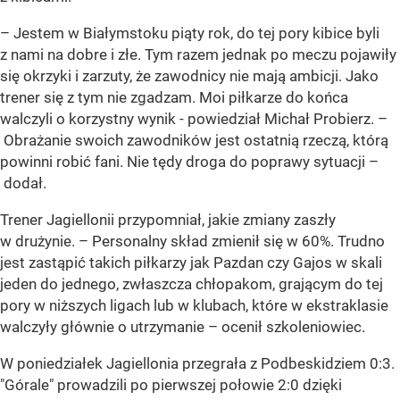
–
Jestem w Białymstoku piąty rok, do tej pory kibice byli
z nami na dobre i złe. Tym razem jednak po meczu pojawiły
się okrzyki i zarzuty, że zawodnicy nie mają ambicji. Jako
trener się z tym nie zgadzam. Moi piłkarze do końca
walczyli o korzystny wynik - powiedział Michał Probierz. –
Obrażanie swoich zawodników jest ostatnią rzeczą, którą
powinni robić fani. Nie tędy droga do poprawy sytuacji –
dodał.
Trener Jagiellonii przypomniał, jakie zmiany zaszły
w drużynie. – Personalny skład zmienił się w 60%. Trudno
jest zastąpić takich piłkarzy jak Pazdan czy Gajos w skali
jeden do jednego, zwłaszcza chłopakom, grającym do tej
pory w niższych ligach lub w klubach, które w ekstraklasie
walczyły głównie o utrzymanie – ocenił szkoleniowiec.
W poniedziałek Jagiellonia przegrała z Podbeskidziem 0:3.
"Górale" prowadzili po pierwszej połowie 2:0 dzięki