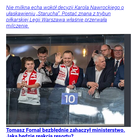
Nie milkną echa wokół decyzji Karola Nawrockiego o
ułaskawieniu „Starucha”. Postać znana z trybun
piłkarskiej Legii Warszawa właśnie przerwała
milczenie.
Tomasz Fornal bezbłędnie zahaczył ministerstwo.
Jaka będzie reakcja resortu?