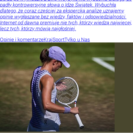
padły kontrowersyjne słowa o Idze Świątek. Wybuchła
dlatego, że coraz częściej za ekspercką analizę uznajemy
opinie wygłaszane bez wiedzy, faktów i odpowiedzialności.
Internet od dawna premiuje nie tych, którzy wiedzą najwięcej,
lecz tych, którzy mówią najgłośniej.
Opinie i komentarze
Kraj
Sport
Tylko u Nas