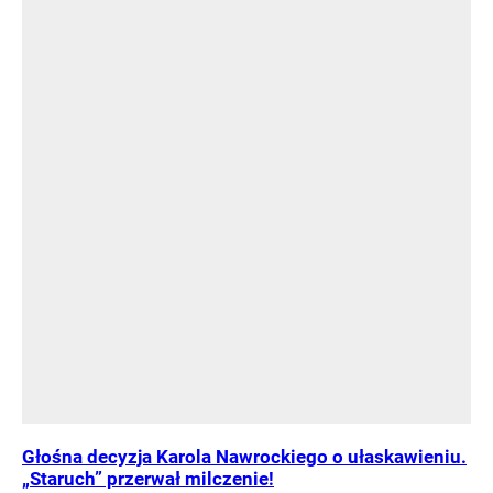
Głośna decyzja Karola Nawrockiego o ułaskawieniu.
„Staruch” przerwał milczenie!