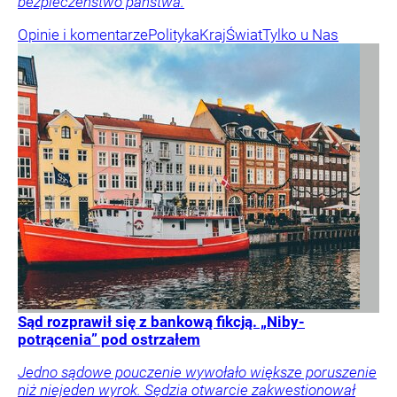
bezpieczeństwo państwa.
Opinie i komentarze
Polityka
Kraj
Świat
Tylko u Nas
Sąd rozprawił się z bankową fikcją. „Niby-
potrącenia” pod ostrzałem
Jedno sądowe pouczenie wywołało większe poruszenie
niż niejeden wyrok. Sędzia otwarcie zakwestionował