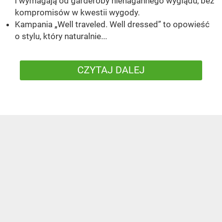
i wymagają od garderoby nienagannego wyglądu, bez
kompromisów w kwestii wygody.
Kampania „Well traveled. Well dressed” to opowieść
o stylu, który naturalnie...
CZYTAJ DALEJ