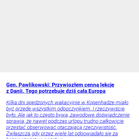
Gen. Pawlikowski: Przywiozłem cenną lekcję
z Danii. Tego potrzebuje dziś cała Europa
Kilka dni spędzonych wakacyjnie w Kopenhadze miało
być przede wszystkim odpoczynkiem. I rzeczywiście
było. Ale jak to często bywa, zawodowe doświadczenie
sprawia, że nawet podczas urlopu trudno całkowicie
przestać obserwować otaczającą rzeczywistość.
Zwłaszcza gdy przez wiele lat odpowiadało się za