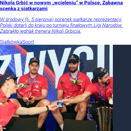
Nikola Grbić w nowym „wcieleniu” w Polsce. Zabawna
scenka z siatkarzami
W środowy (tj. 5 sierpnia) poranek siatkarze reprezentacji
Polski dotarli do kraju po turnieju finałowym Ligi Narodów.
Zabrakło jednak trenera Nikoli Grbicia.
Siatkówka
Sport