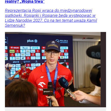
realny? „Wojna trwa”
Reprezentacja Rosji wraca do międzynarodowej
siatkówki. Rosjanki i Rosjanie będą występować w
Lidze Narodów 2027. Co na ten temat uważa Kamil
Semeniuk?