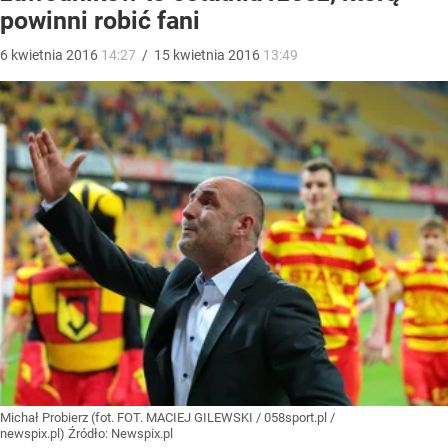
powinni robić fani
6
kwietnia
2016
14:27
/
15
kwietnia
2016
13:49
Michał Probierz (fot. FOT. MACIEJ GILEWSKI / 058sport.pl /
newspix.pl)
Źródło:
Newspix.pl