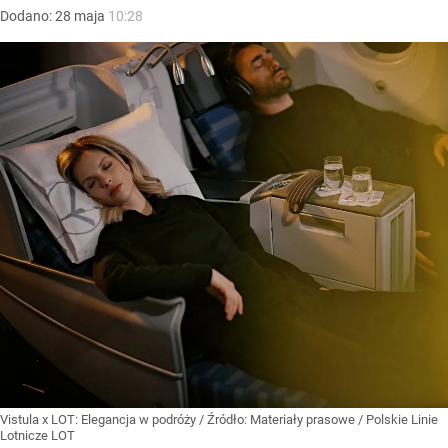
Dodano:
28
maja
10:28
Vistula x LOT: Elegancja w podróży
/ Źródło:
Materiały prasowe
/
Polskie Linie
Lotnicze LOT