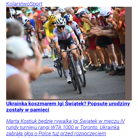
Kolarstwo
Sport
Ukrainka koszmarem Igi Świątek? Popsute urodziny
zostały w pamięci
Marta Kostiuk będzie rywalką Igi Świątek w meczu IV
rundy turnieju rangi WTA 1000 w Toronto. Ukrainka
zabrała głos o Polce tuż przed rozpoczęciem