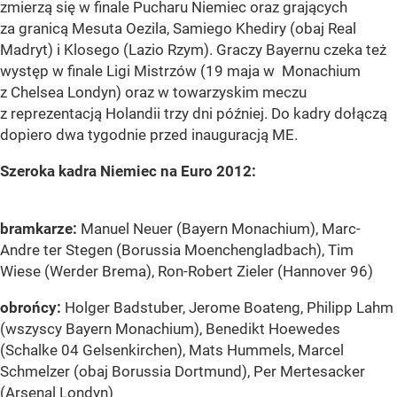
zmierzą się w finale Pucharu Niemiec oraz grających
za granicą Mesuta Oezila, Samiego Khediry (obaj Real
Madryt) i Klosego (Lazio Rzym). Graczy Bayernu czeka też
występ w finale Ligi Mistrzów (19 maja w Monachium
z Chelsea Londyn) oraz w towarzyskim meczu
z reprezentacją Holandii trzy dni później. Do kadry dołączą
dopiero dwa tygodnie przed inauguracją ME.
Szeroka kadra Niemiec na Euro 2012:
bramkarze:
Manuel Neuer (Bayern Monachium), Marc-
Andre ter Stegen (Borussia Moenchengladbach), Tim
Wiese (Werder Brema), Ron-Robert Zieler (Hannover 96)
obrońcy:
Holger Badstuber, Jerome Boateng, Philipp Lahm
(wszyscy Bayern Monachium), Benedikt Hoewedes
(Schalke 04 Gelsenkirchen), Mats Hummels, Marcel
Schmelzer (obaj Borussia Dortmund), Per Mertesacker
(Arsenal Londyn)