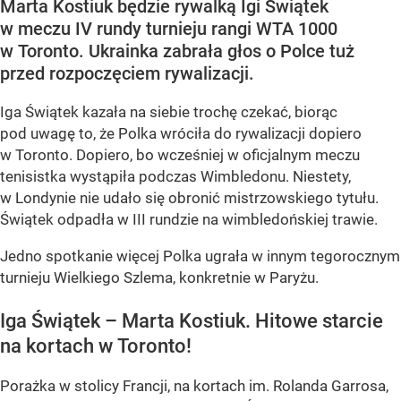
Marta Kostiuk będzie rywalką Igi Świątek
w meczu IV rundy turnieju rangi WTA 1000
w Toronto. Ukrainka zabrała głos o Polce tuż
przed rozpoczęciem rywalizacji.
Iga Świątek kazała na siebie trochę czekać, biorąc
pod uwagę to, że Polka wróciła do rywalizacji dopiero
w Toronto. Dopiero, bo wcześniej w oficjalnym meczu
tenisistka wystąpiła podczas Wimbledonu. Niestety,
w Londynie nie udało się obronić mistrzowskiego tytułu.
Świątek odpadła w III rundzie na wimbledońskiej trawie.
Jedno spotkanie więcej Polka ugrała w innym tegorocznym
turnieju Wielkiego Szlema, konkretnie w Paryżu.
Iga Świątek – Marta Kostiuk. Hitowe starcie
na kortach w Toronto!
Porażka w stolicy Francji, na kortach im. Rolanda Garrosa,