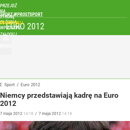
PRZEJDŹ
NA
SPORT WPROST
STRONĘ
GŁÓWNĄ
UBSKRYBUJ
EURO 2012
WPROST.PL
ZALOGUJ
MENU
Sport
/
Euro 2012
Niemcy przedstawiają kadrę na Euro
2012
7
maja
2012
14:18
/
7
maja
2012
14:18