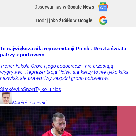
Obserwuj nas
w
Google News
Dodaj jako
źródło w Google
To największa siła reprezentacji Polski. Reszta świata
patrzy z podziwem
Trener Nikola Grbić i jego podopieczni nie przestają
wygrywać. Reprezentacja Polski siatkarzy to nie tylko kilka
nazwisk, ale prawdziwy zespół i grono bohaterów.
Siatkówka
Sport
Tylko u Nas
Maciej
Piasecki