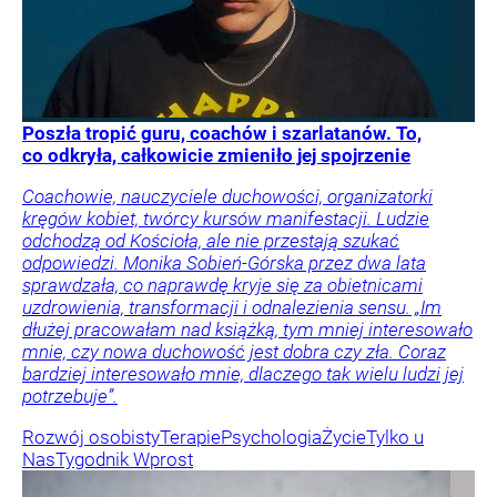
Poszła tropić guru, coachów i szarlatanów. To,
co odkryła, całkowicie zmieniło jej spojrzenie
Coachowie, nauczyciele duchowości, organizatorki
kręgów kobiet, twórcy kursów manifestacji. Ludzie
odchodzą od Kościoła, ale nie przestają szukać
odpowiedzi. Monika Sobień-Górska przez dwa lata
sprawdzała, co naprawdę kryje się za obietnicami
uzdrowienia, transformacji i odnalezienia sensu. „Im
dłużej pracowałam nad książką, tym mniej interesowało
mnie, czy nowa duchowość jest dobra czy zła. Coraz
bardziej interesowało mnie, dlaczego tak wielu ludzi jej
potrzebuje”.
Rozwój osobisty
Terapie
Psychologia
Życie
Tylko u
Nas
Tygodnik Wprost