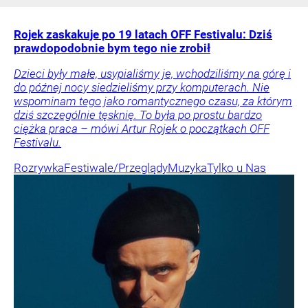
Rojek zaskakuje po 19 latach OFF Festivalu: Dziś
prawdopodobnie bym tego nie zrobił
Dzieci były małe, usypialiśmy je, wchodziliśmy na górę i
do późnej nocy siedzieliśmy przy komputerach. Nie
wspominam tego jako romantycznego czasu, za którym
dziś szczególnie tęsknię. To była po prostu bardzo
ciężka praca – mówi Artur Rojek o początkach OFF
Festivalu.
Rozrywka
Festiwale/Przeglądy
Muzyka
Tylko u Nas