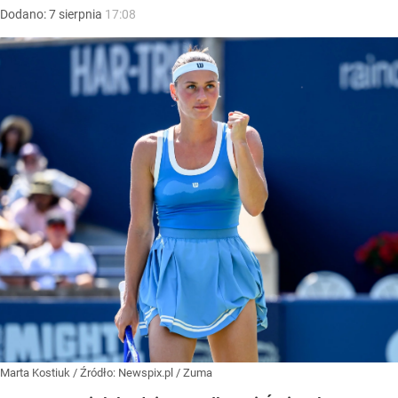
Dodano:
7
sierpnia
17:08
Marta Kostiuk
/ Źródło:
Newspix.pl
/
Zuma