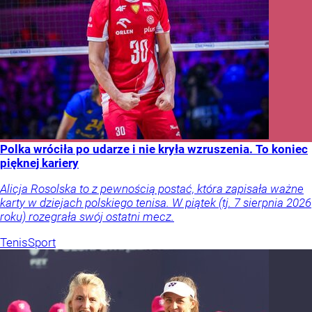
Polka wróciła po udarze i nie kryła wzruszenia. To koniec
pięknej kariery
Alicja Rosolska to z pewnością postać, która zapisała ważne
karty w dziejach polskiego tenisa. W piątek (tj. 7 sierpnia 2026
roku) rozegrała swój ostatni mecz.
Tenis
Sport