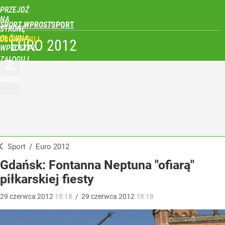
PRZEJDŹ
NA
SPORT WPROST
STRONĘ
GŁÓWNĄ
UBSKRYBUJ
EURO 2012
WPROST.PL
ZALOGUJ
MENU
Sport
/
Euro 2012
Gdańsk: Fontanna Neptuna "ofiarą"
piłkarskiej fiesty
29
czerwca
2012
18:18
/
29
czerwca
2012
18:18