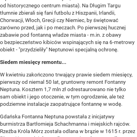
od historycznego centrum miasta). Na Długim Targu
tłumnie zbierali się fani futbolu z Hiszpanii, Irlandii,
Chorwacji, Włoch, Grecji czy Niemiec, by świętować
zarówno przed, jak i po meczach. Po pierwszej hucznej
zabawie pod fontanną władze miasta - m.in. z obawy
o bezpieczeństwo kibiców wspinających się na 6-metrowy
obiekt - "przydzieliły" Neptunowi specjalną ochronę.
Siedem miesięcy remontu...
W kwietniu zakończono trwający prawie siedem miesięcy,
pierwszy od niemal 50 lat, gruntowny remont Fontanny
Neptuna. Kosztem 1,7 mln zł odrestaurowano nie tylko
sam obiekt i jego otoczenie, w tym ogrodzenie, ale też
podziemne instalacje zaopatrujące fontannę w wodę.
Gdańska Fontanna Neptuna powstała z inicjatywy
burmistrza Bartłomieja Schachmanna i miejskich rajców.
Rzeźba Króla Mórz została odlana w brązie w 1615 r. przez