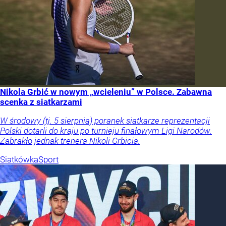
Nikola Grbić w nowym „wcieleniu” w Polsce. Zabawna
scenka z siatkarzami
W środowy (tj. 5 sierpnia) poranek siatkarze reprezentacji
Polski dotarli do kraju po turnieju finałowym Ligi Narodów.
Zabrakło jednak trenera Nikoli Grbicia.
Siatkówka
Sport