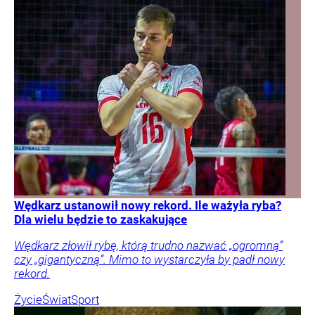
Wędkarz ustanowił nowy rekord. Ile ważyła ryba?
Dla wielu będzie to zaskakujące
Wędkarz złowił rybę, którą trudno nazwać „ogromną”
czy „gigantyczną”. Mimo to wystarczyła by padł nowy
rekord.
Życie
Świat
Sport