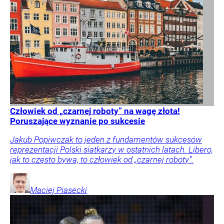
Człowiek od „czarnej roboty” na wagę złota!
Poruszające wyznanie po sukcesie
Jakub Popiwczak to jeden z fundamentów sukcesów
reprezentacji Polski siatkarzy w ostatnich latach. Libero,
jak to często bywa, to człowiek od „czarnej roboty”.
Maciej
Piasecki