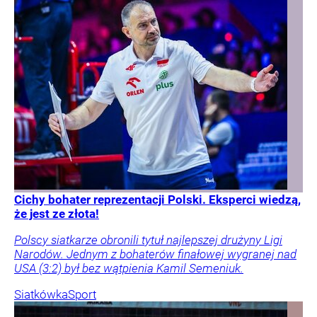
Cichy bohater reprezentacji Polski. Eksperci wiedzą,
że jest ze złota!
Polscy siatkarze obronili tytuł najlepszej drużyny Ligi
Narodów. Jednym z bohaterów finałowej wygranej nad
USA (3:2) był bez wątpienia Kamil Semeniuk.
Siatkówka
Sport