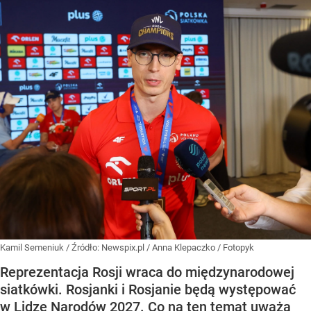
Kamil Semeniuk
/ Źródło:
Newspix.pl
/
Anna Klepaczko / Fotopyk
Reprezentacja Rosji wraca do międzynarodowej
siatkówki. Rosjanki i Rosjanie będą występować
w Lidze Narodów 2027. Co na ten temat uważa