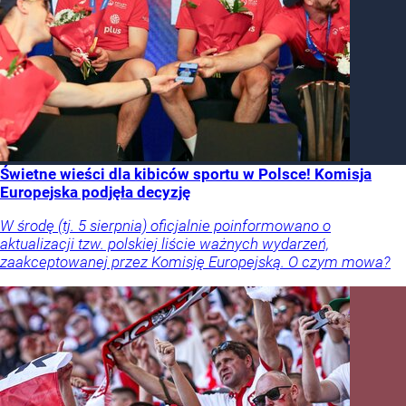
Świetne wieści dla kibiców sportu w Polsce! Komisja
Europejska podjęła decyzję
W środę (tj. 5 sierpnia) oficjalnie poinformowano o
aktualizacji tzw. polskiej liście ważnych wydarzeń,
zaakceptowanej przez Komisję Europejską. O czym mowa?