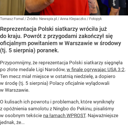
Tomasz Fornal
/ Źródło:
Newspix.pl
/
Anna Klepaczko / Fotopyk
Reprezentacja Polski siatkarzy wróciła już
do kraju. Powrót z przygodami zakończył się
oficjalnym powitaniem w Warszawie w środowy
(tj. 5 sierpnia) poranek.
Przypomnijmy, że reprezentacja Polski siatkarzy sięgnęła
po złote medale Ligi Narodów,
w finale ogrywając USA 3:2
.
Ten mecz miał miejsce w ostatnią niedzielę, a dopiero
w środę (tj. 5 sierpnia) Polacy oficjalnie wylądowali
w Warszawie.
O kulisach ich powrotu i problemach, które wyniknęły
z opóźnienia samolotu z Ningbo do Pekinu, pisaliśmy
w osobnym tekście
na łamach WPROST
. Najważniejsze
jednak, że...