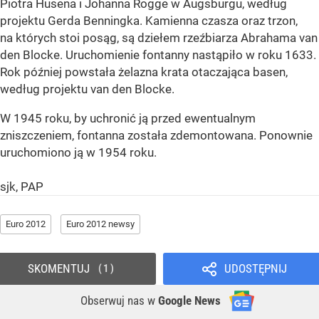
Piotra Husena i Johanna Rogge w Augsburgu, według
projektu Gerda Benningka. Kamienna czasza oraz trzon,
na których stoi posąg, są dziełem rzeźbiarza Abrahama van
den Blocke. Uruchomienie fontanny nastąpiło w roku 1633.
Rok później powstała żelazna krata otaczająca basen,
według projektu van den Blocke.
W 1945 roku, by uchronić ją przed ewentualnym
zniszczeniem, fontanna została zdemontowana. Ponownie
uruchomiono ją w 1954 roku.
sjk, PAP
Euro 2012
Euro 2012 newsy
SKOMENTUJ
UDOSTĘPNIJ
1
Obserwuj nas
w
Google News