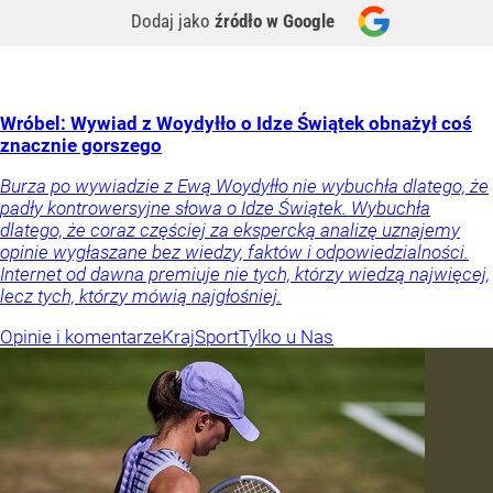
Dodaj jako
źródło w Google
Wróbel: Wywiad z Woydyłło o Idze Świątek obnażył coś
znacznie gorszego
Burza po wywiadzie z Ewą Woydyłło nie wybuchła dlatego, że
padły kontrowersyjne słowa o Idze Świątek. Wybuchła
dlatego, że coraz częściej za ekspercką analizę uznajemy
opinie wygłaszane bez wiedzy, faktów i odpowiedzialności.
Internet od dawna premiuje nie tych, którzy wiedzą najwięcej,
lecz tych, którzy mówią najgłośniej.
Opinie i komentarze
Kraj
Sport
Tylko u Nas