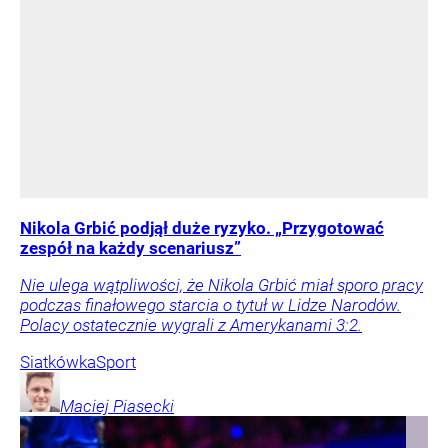
Nikola Grbić podjął duże ryzyko. „Przygotować
zespół na każdy scenariusz”
Nie ulega wątpliwości, że Nikola Grbić miał sporo pracy
podczas finałowego starcia o tytuł w Lidze Narodów.
Polacy ostatecznie wygrali z Amerykanami 3:2.
Siatkówka
Sport
Maciej
Piasecki