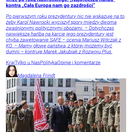
kontra „Cała Europa nam go zazdrości”
Po pierwszym roku prezydentury nic nie wskazuje na to,
żeby Karol Nawrocki wyciszył spory między dwoma
zwaśnionymi politycznymi obozami. – Dotychczas
największą hańbą na karcie jego prezydentury jest
chyba zawetowanie SAFE – ocenia Mariusz Witczak z
KO. – Mamy głowę państwa, z której możemy być
dumni – kontruje Marek Jakubiak z Rozwoju Plus.
Kraj
Tylko u Nas
Polityka
Opinie i komentarze
Magdalena
Frindt