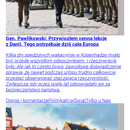
Gen. Pawlikowski: Przywiozłem cenną lekcję
z Danii. Tego potrzebuje dziś cała Europa
Kilka dni spędzonych wakacyjnie w Kopenhadze miało
być przede wszystkim odpoczynkiem. I rzeczywiście
było. Ale jak to często bywa, zawodowe doświadczenie
sprawia, że nawet podczas urlopu trudno całkowicie
przestać obserwować otaczającą rzeczywistość.
Zwłaszcza gdy przez wiele lat odpowiadało się za
bezpieczeństwo państwa.
Opinie i komentarze
Polityka
Kraj
Świat
Tylko u Nas