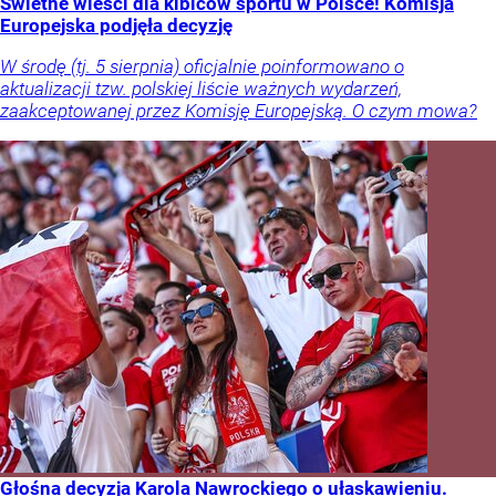
Świetne wieści dla kibiców sportu w Polsce! Komisja
Europejska podjęła decyzję
W środę (tj. 5 sierpnia) oficjalnie poinformowano o
aktualizacji tzw. polskiej liście ważnych wydarzeń,
zaakceptowanej przez Komisję Europejską. O czym mowa?
Głośna decyzja Karola Nawrockiego o ułaskawieniu.