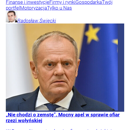
Finanse i inwestycje
Firmy i rynki
Gospodarka
Twój
portfel
Motoryzacja
Tylko u Nas
Radosław
Święcki
„Nie chodzi o zemstę”. Mocny apel w sprawie ofiar
rzezi wołyńskiej