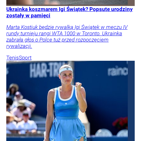
Ukrainka koszmarem Igi Świątek? Popsute urodziny
zostały w pamięci
Marta Kostiuk będzie rywalką Igi Świątek w meczu IV
rundy turnieju rangi WTA 1000 w Toronto. Ukrainka
zabrała głos o Polce tuż przed rozpoczęciem
rywalizacji.
Tenis
Sport