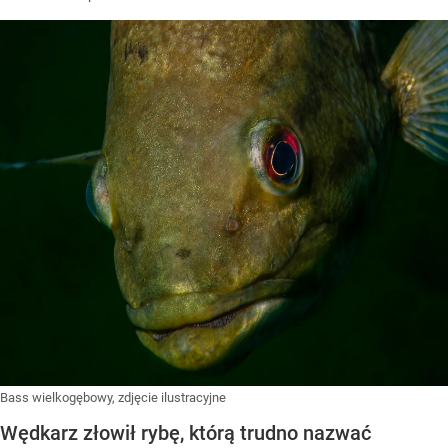
Bass wielkogębowy, zdjęcie ilustracyjne
Wędkarz złowił rybę, którą trudno nazwać