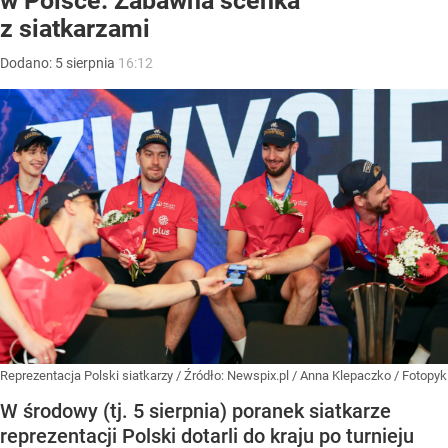
w Polsce. Zabawna scenka
z siatkarzami
Dodano:
5
sierpnia
16:12
Reprezentacja Polski siatkarzy
/ Źródło:
Newspix.pl
/
Anna Klepaczko / Fotopyk
W środowy (tj. 5 sierpnia) poranek siatkarze
reprezentacji Polski dotarli do kraju po turnieju