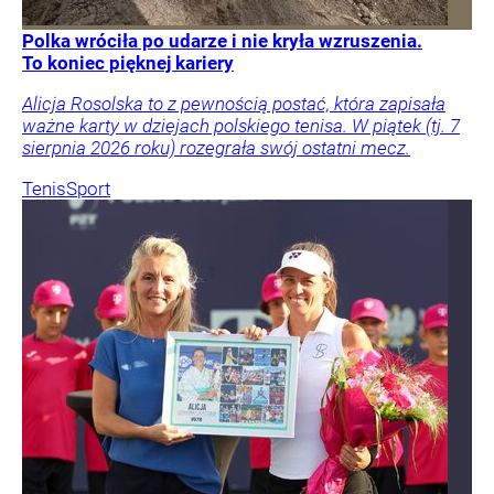
Polka wróciła po udarze i nie kryła wzruszenia.
To koniec pięknej kariery
Alicja Rosolska to z pewnością postać, która zapisała
ważne karty w dziejach polskiego tenisa. W piątek (tj. 7
sierpnia 2026 roku) rozegrała swój ostatni mecz.
Tenis
Sport