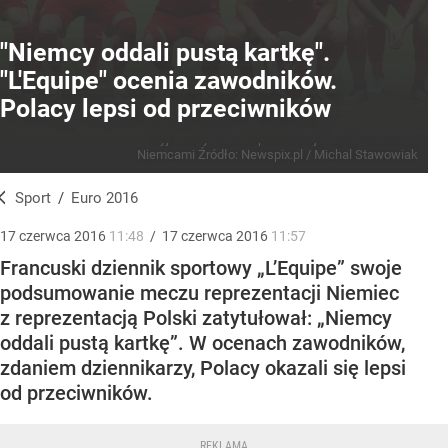
"Niemcy oddali pustą kartkę".
"L'Equipe" ocenia zawodników.
Polacy lepsi od przeciwników
Wyjściowy skład reprezentacji Polski na mecz z
Niemcami
Źródło:
Newspix.pl
/
Michal Stawowiak
Sport
/
Euro 2016
17
czerwca
2016
11:48
/
17
czerwca
2016
11:57
Francuski dziennik sportowy „L’Equipe” swoje
podsumowanie meczu reprezentacji Niemiec
z reprezentacją Polski zatytułował: „Niemcy
oddali pustą kartkę”. W ocenach zawodników,
zdaniem dziennikarzy, Polacy okazali się lepsi
od przeciwników.