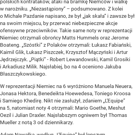
polskich kontrataków, ataki na bramkę Niemców i walkę
w narożniku. „Niezastąpiony” – podsumowano. Z kolei
o Michale Pazdanie napisano, że był „jak skała” i zawsze był
na swoim miejscu, by przerwać niebezpieczne akcje
ofensywne przeciwników. Takie same noty w reprezentacji
Niemiec otrzymali obrońcy Matts Hummels oraz Jerome
Boateng. „Szóstki” z Polaków otrzymali: Łukasz Fabiański,
Kaimil Glik, Łukasz Piszczek, Krzysztof Mączyński i Artur
Jędrzejczyk. „Piątki” - Robert Lewandowski, Kamil Grosiki
i Arkadiusz Milik. Najsłabiej, bo na 4 oceniono Jakuba
Błaszczykowskiego.
W reprezentacji Niemiec na 6 wyróżniono Manuela Neuera,
Jonasa Hektora, Benedeikta Hoewedesa, Toniego Kroosa
i Samiego Khedirę. Nikt nie zasłużył, zdaniem „L’Equipe”
na 5, natomiast noty 4 otrzymali: Mario Goethe, Meshut
Oezil i Julian Draxler. Najsłabszym ogniwem był Thomas
Mueller z notą 3 od dziennikarzy.
Adam Nawałka, według „L’Equipe” był lepszym