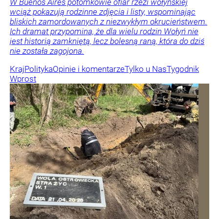
W Buenos Aires potomkowie ofiar rzezi wołyńskiej
wciąż pokazują rodzinne zdjęcia i listy, wspominając
bliskich zamordowanych z niezwykłym okrucieństwem.
Ich dramat przypomina, że dla wielu rodzin Wołyń nie
jest historią zamkniętą, lecz bolesną raną, która do dziś
nie została zagojona.
Kraj
Polityka
Opinie i komentarze
Tylko u Nas
Tygodnik
Wprost