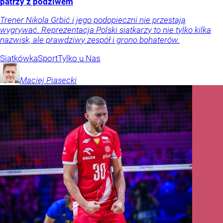
patrzy z podziwem
Trener Nikola Grbić i jego podopieczni nie przestają
wygrywać. Reprezentacja Polski siatkarzy to nie tylko kilka
nazwisk, ale prawdziwy zespół i grono bohaterów.
Siatkówka
Sport
Tylko u Nas
Maciej
Piasecki