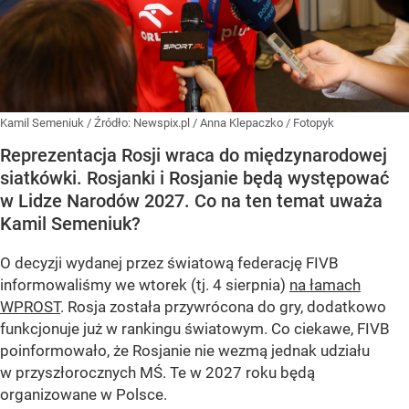
Kamil Semeniuk
/ Źródło:
Newspix.pl
/
Anna Klepaczko / Fotopyk
Reprezentacja Rosji wraca do międzynarodowej
siatkówki. Rosjanki i Rosjanie będą występować
w Lidze Narodów 2027. Co na ten temat uważa
Kamil Semeniuk?
O decyzji wydanej przez światową federację FIVB
informowaliśmy we wtorek (tj. 4 sierpnia)
na łamach
WPROST
. Rosja została przywrócona do gry, dodatkowo
funkcjonuje już w rankingu światowym. Co ciekawe, FIVB
poinformowało, że Rosjanie nie wezmą jednak udziału
w przyszłorocznych MŚ. Te w 2027 roku będą
organizowane w Polsce.