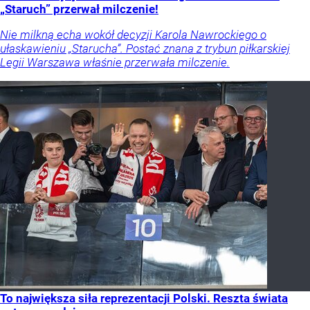
„Staruch” przerwał milczenie!
Nie milkną echa wokół decyzji Karola Nawrockiego o
ułaskawieniu „Starucha”. Postać znana z trybun piłkarskiej
Legii Warszawa właśnie przerwała milczenie.
To największa siła reprezentacji Polski. Reszta świata