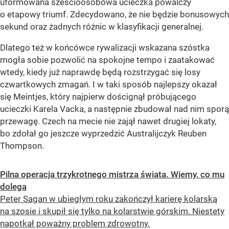
uformowana sześcioosobowa ucieczka powalczy
o etapowy triumf. Zdecydowano, że nie będzie bonusowych
sekund oraz żadnych różnic w klasyfikacji generalnej.
Dlatego też w końcówce rywalizacji wskazana szóstka
mogła sobie pozwolić na spokojne tempo i zaatakować
wtedy, kiedy już naprawdę będą rozstrzygać się losy
czwartkowych zmagań. I w taki sposób najlepszy okazał
się Meintjes, który najpierw doścignął próbującego
ucieczki Karela Vacka, a następnie zbudował nad nim sporą
przewagę. Czech na mecie nie zajął nawet drugiej lokaty,
bo zdołał go jeszcze wyprzedzić Australijczyk Reuben
Thompson.
Pilna operacja trzykrotnego mistrza świata. Wiemy, co mu
dolega
Peter Sagan w ubiegłym roku zakończył karierę kolarską
na szosie i skupił się tylko na kolarstwie górskim. Niestety
napotkał poważny problem zdrowotny.