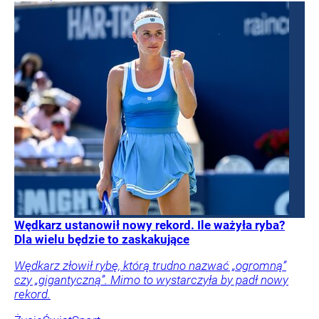
Wędkarz ustanowił nowy rekord. Ile ważyła ryba?
Dla wielu będzie to zaskakujące
Wędkarz złowił rybę, którą trudno nazwać „ogromną”
czy „gigantyczną”. Mimo to wystarczyła by padł nowy
rekord.