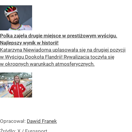
Polka zajęła drugie miejsce w prestiżowym wyścigu.
Najlepszy wynik w historii!
Katarzyna Niewiadoma uplasowała się na drugiej pozycji
w Wyścigu Dookoła Flandrii! Rywalizacja toczyła się
w okropnych warunkach atmosferycznych.
Opracował:
Dawid Franek
Źródło:
X
/
Eurosport