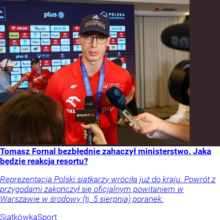
Tomasz Fornal bezbłędnie zahaczył ministerstwo. Jaka
będzie reakcja resortu?
Reprezentacja Polski siatkarzy wróciła już do kraju. Powrót z
przygodami zakończył się oficjalnym powitaniem w
Warszawie w środowy (tj. 5 sierpnia) poranek.
Siatkówka
Sport