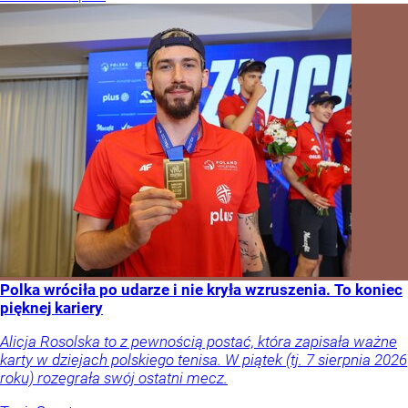
Polka wróciła po udarze i nie kryła wzruszenia. To koniec
pięknej kariery
Alicja Rosolska to z pewnością postać, która zapisała ważne
karty w dziejach polskiego tenisa. W piątek (tj. 7 sierpnia 2026
roku) rozegrała swój ostatni mecz.