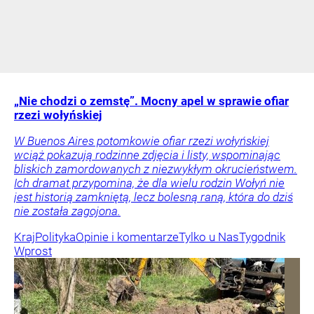
„Nie chodzi o zemstę”. Mocny apel w sprawie ofiar
rzezi wołyńskiej
W Buenos Aires potomkowie ofiar rzezi wołyńskiej
wciąż pokazują rodzinne zdjęcia i listy, wspominając
bliskich zamordowanych z niezwykłym okrucieństwem.
Ich dramat przypomina, że dla wielu rodzin Wołyń nie
jest historią zamkniętą, lecz bolesną raną, która do dziś
nie została zagojona.
Kraj
Polityka
Opinie i komentarze
Tylko u Nas
Tygodnik
Wprost