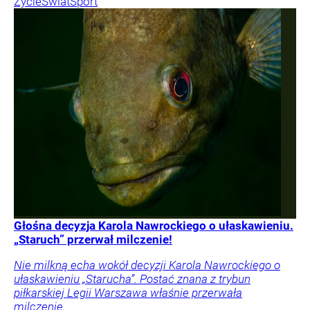
Życie
Świat
Sport
Głośna decyzja Karola Nawrockiego o ułaskawieniu.
„Staruch” przerwał milczenie!
Nie milkną echa wokół decyzji Karola Nawrockiego o
ułaskawieniu „Starucha”. Postać znana z trybun
piłkarskiej Legii Warszawa właśnie przerwała
milczenie.