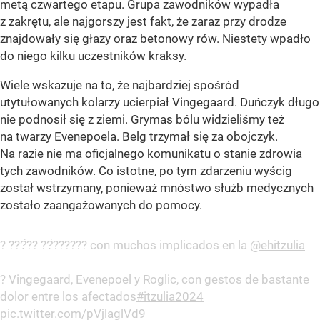
metą czwartego etapu. Grupa zawodników wypadła
z zakrętu, ale najgorszy jest fakt, że zaraz przy drodze
znajdowały się głazy oraz betonowy rów. Niestety wpadło
do niego kilku uczestników kraksy.
Wiele wskazuje na to, że najbardziej spośród
utytułowanych kolarzy ucierpiał Vingegaard. Duńczyk długo
nie podnosił się z ziemi. Grymas bólu widzieliśmy też
na twarzy Evenepoela. Belg trzymał się za obojczyk.
Na razie nie ma oficjalnego komunikatu o stanie zdrowia
tych zawodników. Co istotne, po tym zdarzeniu wyścig
został wstrzymany, ponieważ mnóstwo służb medycznych
zostało zaangażowanych do pomocy.
? ???́?? ??́?????? con muchos implicados en la
@ehitzulia
? Vingegaard, Evenepoel y Roglic, con gestos de bastante
dolor entre los afectados
#itzulia2024
pic.twitter.com/pVjlaglVd9