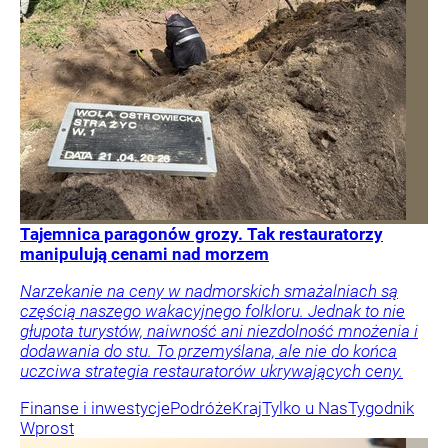
Tajemnica paragonów grozy. Tak restauratorzy
manipulują cenami nad morzem
Narzekanie na ceny w nadmorskich smażalniach są
częścią naszego wakacyjnego folkloru. Jednak to nie
głupota turystów, naiwność ani niezdolność mnożenia i
dodawania do stu. To przemyślana, ale nie do końca
uczciwa strategia restauratorów ukrywających ceny.
Finanse i inwestycje
Podróże
Kraj
Tylko u Nas
Tygodnik
Wprost