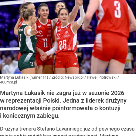
Martyna Łukasik (numer 11)
/ Źródło:
Newspix.pl
/
Pawel Piotrowski /
400mm.pl
Martyna Łukasik nie zagra już w sezonie 2026
w reprezentacji Polski. Jedna z liderek drużyny
narodowej właśnie poinformowała o kontuzji
i koniecznym zabiegu.
Drużyna trenera Stefano Lavariniego już od pewnego czasu
miała sobie radzić bez znanej przyjmującej. Martyna