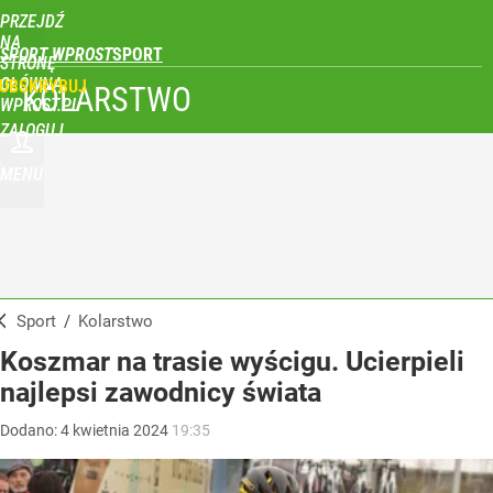
PRZEJDŹ
NA
SPORT WPROST
STRONĘ
GŁÓWNĄ
UBSKRYBUJ
KOLARSTWO
WPROST.PL
ZALOGUJ
MENU
Sport
/
Kolarstwo
Koszmar na trasie wyścigu. Ucierpieli
najlepsi zawodnicy świata
Dodano:
4
kwietnia
2024
19:35