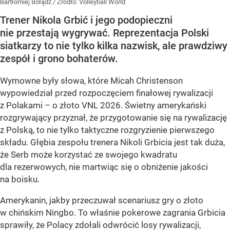
Bartłomiej Bołądź
/ Źródło:
Volleyball World
Trener Nikola Grbić i jego podopieczni
nie przestają wygrywać. Reprezentacja Polski
siatkarzy to nie tylko kilka nazwisk, ale prawdziwy
zespół i grono bohaterów.
Wymowne były słowa, które Micah Christenson
wypowiedział przed rozpoczęciem finałowej rywalizacji
z Polakami – o złoto VNL 2026. Świetny amerykański
rozgrywający przyznał, że przygotowanie się na rywalizację
z Polską, to nie tylko taktyczne rozgryzienie pierwszego
składu. Głębia zespołu trenera Nikoli Grbicia jest tak duża,
że Serb może korzystać ze swojego kwadratu
dla rezerwowych, nie martwiąc się o obniżenie jakości
na boisku.
Amerykanin, jakby przeczuwał scenariusz gry o złoto
w chińskim Ningbo. To właśnie pokerowe zagrania Grbicia
sprawiły, że Polacy zdołali odwrócić losy rywalizacji,