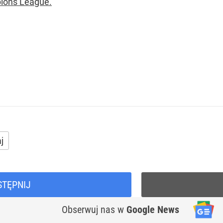
ions League.
j
STĘPNIJ
Obserwuj nas
w
Google News