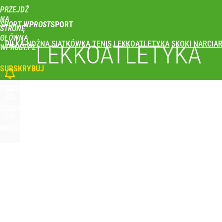
PRZEJDŹ
Udostępnij
0
Skomentuj
NA
SPORT WPROST
STRONĘ
GŁÓWNĄ
PIŁKA NOŻNA
SIATKÓWKA
TENIS
LEKKOATLETYKA
SKOKI NARCIAR
LEKKOATLETYKA
WPROST.PL
SUBSKRYBUJ
ZALOGUJ
SZUKAJ
MENU