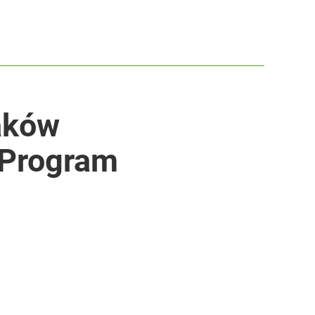
aków
 Program