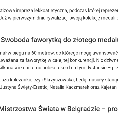
tiżowa impreza lekkoatletyczna, podczas której reprezen
Już w pierwszym dniu rywalizacji swoją kolekcję medali
 Swoboda faworytką do złotego medal
inał w biegu na 60 metrów, do którego mogą awansowa
ważana za faworytkę w całej tej konkurencji. Nic dziwne
ilkanaście dni temu pobiła rekord na tym dystansie – pr
sza koleżanka, czyli Skrzyszowska, będą musiały stanąć d
 Justyna Święty-Ersetic, Natalia Kaczmarek oraz Kajetan
Mistrzostwa Świata w Belgradzie – pro