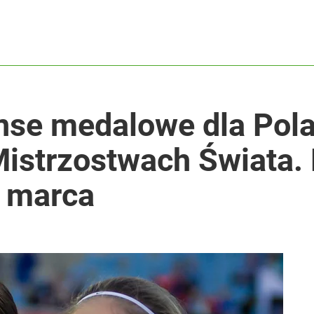
nse medalowe dla Pol
istrzostwach Świata.
8 marca