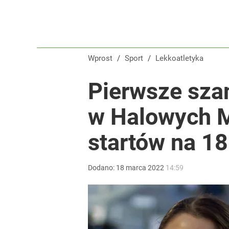
Wprost
/
Sport
/
Lekkoatletyka
Pierwsze sza
w Halowych M
startów na 1
Dodano:
18
marca
2022
14:59