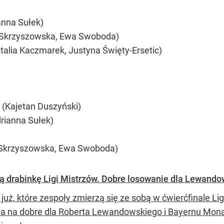
ianna Sułek)
ia Skrzyszowska, Ewa Swoboda)
atalia Kaczmarek, Justyna Święty-Ersetic)
 (Kajetan Duszyński)
drianna Sułek)
ia Skrzyszowska, Ewa Swoboda)
ą drabinkę Ligi Mistrzów. Dobre losowanie dla Lewandow
uż, które zespoły zmierzą się ze sobą w ćwierćfinale Lig
a na dobre dla Roberta Lewandowskiego i Bayernu Mona