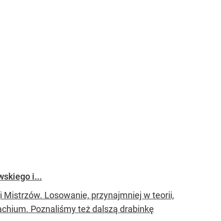
skiego i...
i Mistrzów. Losowanie, przynajmniej w teorii,
chium. Poznaliśmy też dalszą drabinkę