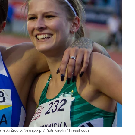
tletki
Źródło:
Newspix.pl
/
Piotr Kieplin / PressFocus