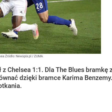
lsea
Źródło:
Newspix.pl
/
ZUMA
z Chelsea 1:1. Dla The Blues bramkę zd
yrównać dzięki bramce Karima Benzemy
otkania.