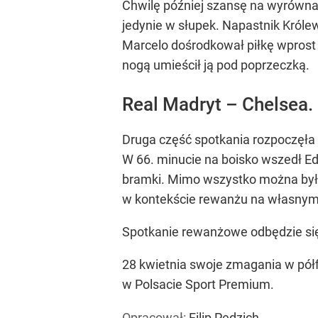
Chwilę później szansę na wyrównan
jedynie w słupek. Napastnik Królew
Marcelo dośrodkował piłkę wprost 
nogą umieścił ją pod poprzeczką.
Real Madryt – Chelsea
Druga część spotkania rozpoczęła s
W 66. minucie na boisko wszedł Ed
bramki. Mimo wszystko można było 
w kontekście rewanżu na własnym b
Spotkanie rewanżowe odbędzie się 
28 kwietnia swoje zmagania w pół
w Polsacie Sport Premium.
Opracował:
Filip Pędzich