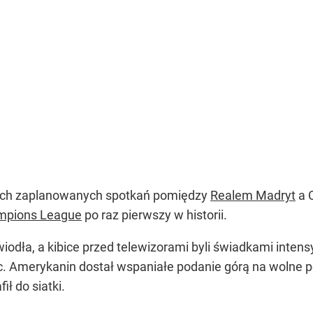
wóch zaplanowanych spotkań pomiędzy
Realem Madryt
a C
mpions League
po raz pierwszy w historii.
iodła, a kibice przed telewizorami byli świadkami inten
sic. Amerykanin dostał wspaniałe podanie górą na wolne 
ił do siatki.