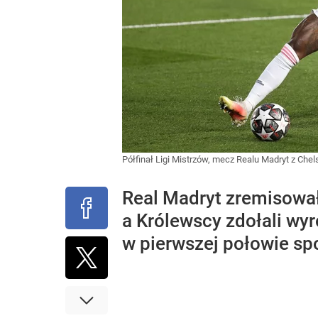
Półfinał Ligi Mistrzów, mecz Realu Madryt z Che
Real Madryt zremisował 
a Królewscy zdołali w
w pierwszej połowie sp