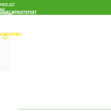
PRZEJDŹ
Udostępnij
0
Skomentuj
NA
SPORT WPROST
STRONĘ
GŁÓWNĄ
PIŁKA NOŻNA
SIATKÓWKA
TENIS
LEKKOATLETYKA
SKOKI NARCIAR
Nikola Grbić w nowym „wcieleniu” w Polsce. Zaba
WPROST.PL
SUBSKRYBUJ
dodaj
ZALOGUJ
Vistula x LOT: Elegancja w podróży. Premiera wspó
SZUKAJ
MENU
dodaj
Prawdziwa wartość różnorodności
dodaj