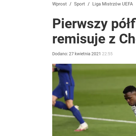
Wróbel: Wywiad z Woydyłło o Idze Świątek obnaży
Wprost
/
Sport
/
Liga Mistrzów UEFA
Pierwszy półf
dodaj
remisuje z Ch
Farmacja: wzrost pod presją. co czeka branżę do 
Dodano:
27
kwietnia
2021
22:55
dodaj
Gen. Pawlikowski: Przywiozłem cenną lekcję z Dani
2