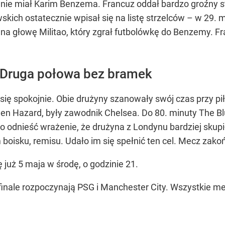
ie miał Karim Benzema. Francuz oddał bardzo groźny strza
skich ostatecznie wpisał się na listę strzelców – w 29. 
na głowę Militao, który zgrał futbolówkę do Benzemy. Fr
. Druga połowa bez bramek
ię spokojnie. Obie drużyny szanowały swój czas przy pił
en Hazard, były zawodnik Chelsea. Do 80. minuty The Blu
odnieść wrażenie, że drużyna z Londynu bardziej skupił
oisku, remisu. Udało im się spełnić ten cel. Mecz zakoń
już 5 maja w środę, o godzinie 21.
finale rozpoczynają PSG i Manchester City. Wszystkie