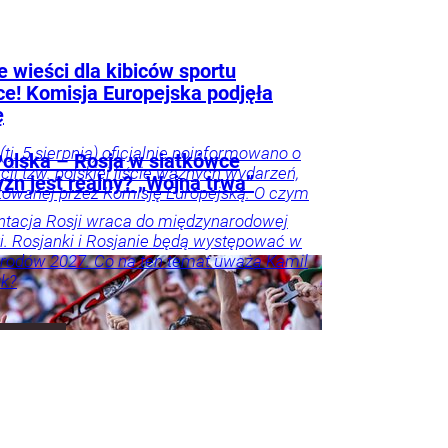
 wieści dla kibiców sportu
ce! Komisja Europejska podjęła
ę
(tj. 5 sierpnia) oficjalnie poinformowano o
olska – Rosja w siatkówce
acji tzw. polskiej liście ważnych wydarzeń,
zn jest realny? „Wojna trwa”
owanej przez Komisję Europejską. O czym
tacja Rosji wraca do międzynarodowej
i. Rosjanki i Rosjanie będą występować w
rodów 2027. Co na ten temat uważa Kamil
k?