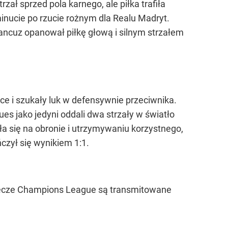
ł sprzed pola karnego, ale piłka trafiła
minucie po rzucie rożnym dla Realu Madryt.
ancuz opanował piłkę głową i silnym strzałem
ce i szukały luk w defensywnie przeciwnika.
es jako jedyni oddali dwa strzały w światło
a się na obronie i utrzymywaniu korzystnego,
czył się wynikiem 1:1.
 mecze Champions League są transmitowane