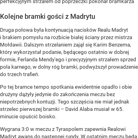
perfekcyjnym strzałem od poprzeczki pokonał bramkarza
Kolejne bramki gości z Madrytu
Druga połowa była kontynuacją nacisków Realu Madryt
i brakiem pomysłu na rozbicie białej ściany przez mistrza
Mołdawii. Dalszym strzelaniem zajął się Karim Benzema,
który wykorzystał podanie, będącego ostatnio w dobrej
formie, Ferlanda Mendy'ego i precyzyjnym strzałem sprzed
pola karnego, w dolny róg bramki, podwyższył prowadzenie
do trzech trafień.
Po tej bramce tempo spotkania ewidentnie opadło i obie
drużyny dążyły jedynie do zakończenia meczu bez
niepotrzebnych kontuzji. Tego szczęścia nie miał jednak
strzelec pierwszej bramki – David Alaba musiał w 65.
minucie opuścić boisko.
Wygrana 3:0 w meczu z Tyraspolem zapewnia Realowi
Madryt awans do następnej rundy. W ostatnim meczu będą