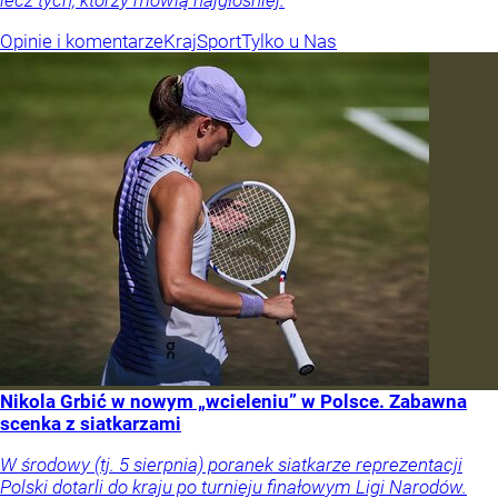
lecz tych, którzy mówią najgłośniej.
Opinie i komentarze
Kraj
Sport
Tylko u Nas
Nikola Grbić w nowym „wcieleniu” w Polsce. Zabawna
scenka z siatkarzami
W środowy (tj. 5 sierpnia) poranek siatkarze reprezentacji
Polski dotarli do kraju po turnieju finałowym Ligi Narodów.