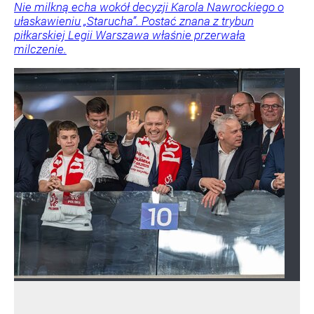
Nie milkną echa wokół decyzji Karola Nawrockiego o
ułaskawieniu „Starucha”. Postać znana z trybun
piłkarskiej Legii Warszawa właśnie przerwała
milczenie.