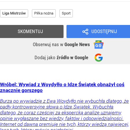
Liga Mistrzów
Piłka nożna
Sport
SKOMENTUJ
UDOSTĘPNIJ
Obserwuj nas
w
Google News
Dodaj jako
źródło w Google
Wróbel: Wywiad z Woydyłło o Idze Świątek obnażył coś
znacznie gorszego
Burza po wywiadzie z Ewą Woydyłło nie wybuchła dlatego, że
padły kontrowersyjne słowa o Idze Świątek. Wybuchła
dlatego, że coraz częściej za ekspercką analizę uznajemy
opinie wygłaszane bez wiedzy, faktów i odpowiedzialności.
Internet od dawna premiuje nie tych, którzy wiedzą najwięcej,