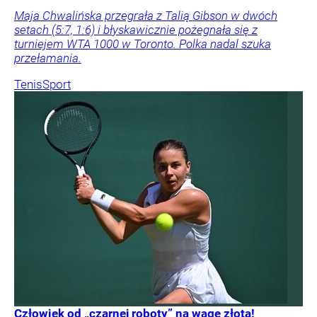
Maja Chwalińska przegrała z Talią Gibson w dwóch
setach (5:7, 1:6) i błyskawicznie pożegnała się z
turniejem WTA 1000 w Toronto. Polka nadal szuka
przełamania.
Tenis
Sport
Człowiek od „czarnej roboty” na wagę złota!