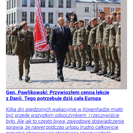
Gen. Pawlikowski: Przywiozłem cenną lekcję
z Danii. Tego potrzebuje dziś cała Europa
Kilka dni spędzonych wakacyjnie w Kopenhadze miało
być przede wszystkim odpoczynkiem. I rzeczywiście
było. Ale jak to często bywa, zawodowe doświadczenie
sprawia, że nawet podczas urlopu trudno całkowicie