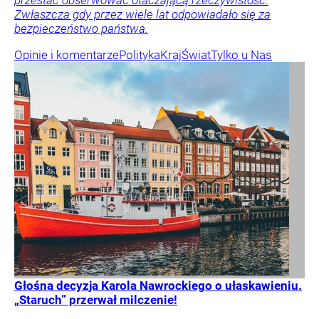
przestać obserwować otaczającą rzeczywistość.
Zwłaszcza gdy przez wiele lat odpowiadało się za
bezpieczeństwo państwa.
Opinie i komentarze
Polityka
Kraj
Świat
Tylko u Nas
Głośna decyzja Karola Nawrockiego o ułaskawieniu.
„Staruch” przerwał milczenie!