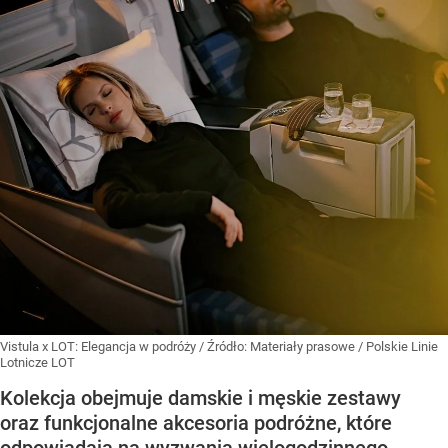
Vistula x LOT: Elegancja w podróży
/ Źródło:
Materiały prasowe
/
Polskie Linie
Lotnicze LOT
Kolekcja obejmuje damskie i męskie zestawy
oraz funkcjonalne akcesoria podróżne, które
odpowiadają na wyzwania wielogodzinnego