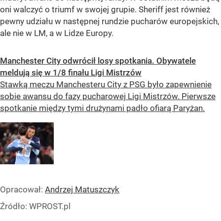
oni walczyć o triumf w swojej grupie. Sheriff jest również
pewny udziału w następnej rundzie pucharów europejskich,
ale nie w LM, a w Lidze Europy.
Manchester City odwrócił losy spotkania. Obywatele
meldują się w 1/8 finału Ligi Mistrzów
Stawką meczu Manchesteru City z PSG było zapewnienie
sobie awansu do fazy pucharowej Ligi Mistrzów. Pierwsze
spotkanie między tymi drużynami padło ofiarą Paryżan.
Opracował:
Andrzej Matuszczyk
Źródło:
WPROST.pl