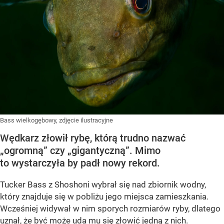
Bass wielkogębowy, zdjęcie ilustracyjne
Wędkarz złowił rybę, którą trudno nazwać
„ogromną” czy „gigantyczną”. Mimo
to wystarczyła by padł nowy rekord.
Tucker Bass z Shoshoni
wybrał się nad zbiornik wodny,
który znajduje się w pobliżu jego miejsca zamieszkania.
Wcześniej widywał w nim sporych rozmiarów ryby, dlatego
uznał, że być może uda mu się złowić jedną z nich.