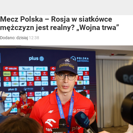
Mecz Polska – Rosja w siatkówce
mężczyzn jest realny? „Wojna trwa”
Dodano:
dzisiaj
12:38