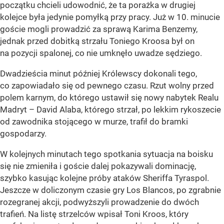
początku chcieli udowodnić, że ta porażka w drugiej
kolejce była jedynie pomyłką przy pracy. Już w 10. minucie
goście mogli prowadzić za sprawą Karima Benzemy,
jednak przed dobitką strzału Toniego Kroosa był on
na pozycji spalonej, co nie umknęło uwadze sędziego.
Dwadzieścia minut później Królewscy dokonali tego,
co zapowiadało się od pewnego czasu. Rzut wolny przed
polem karnym, do którego ustawił się nowy nabytek Realu
Madryt – David Alaba, którego strzał, po lekkim rykoszecie
od zawodnika stojącego w murze, trafił do bramki
gospodarzy.
W kolejnych minutach tego spotkania sytuacja na boisku
się nie zmieniła i goście dalej pokazywali dominację,
szybko kasując kolejne próby ataków Sheriffa Tyraspol.
Jeszcze w doliczonym czasie gry Los Blancos, po zgrabnie
rozegranej akcji, podwyższyli prowadzenie do dwóch
trafień. Na listę strzelców wpisał Toni Kroos, który