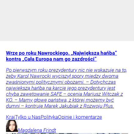
Wrze po roku Nawrockiego. „Największa hańba”
kontra „Cała Europa nam go zazdrości”
Po pierwszym roku prezydentury nic nie wskazuje na to,
żeby Karol Nawrocki wyciszył spory między dwoma
zwaśnionymi politycznymi obozami. – Dotychczas
największą hańbą na karcie jego prezydentury jest
chyba zawetowanie SAFE – ocenia Mariusz Witczak z
KO. – Mamy głowę państwa, z której możemy być
dumni – kontruje Marek Jakubiak z Rozwoju Plus.
Kraj
Tylko u Nas
Polityka
Opinie i komentarze
Magdalena
Frindt