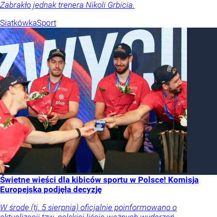
Zabrakło jednak trenera Nikoli Grbicia.
Siatkówka
Sport
Świetne wieści dla kibiców sportu w Polsce! Komisja
Europejska podjęła decyzję
W środę (tj. 5 sierpnia) oficjalnie poinformowano o