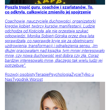
Poszła tropić guru, coachów i szarlatanów. To,
co odkryła, całkowicie zmieniło jej spojrzenie
Coachowie, nauczyciele duchowości, organizatorki
kręgów kobiet, twórcy kursów manifestacji. Ludzie
odchodzą od Kościoła, ale nie przestają szukać
odpowiedzi. Monika Sobień-Górska przez dwa lata
sprawdzała, co naprawdę kryje się za obietnicami
uzdrowienia, transformacji i odnalezienia sensu. „Im
dłużej pracowałam nad książką, tym mniej interesowało
mnie, czy nowa duchowość jest dobra czy zła. Coraz
bardziej interesowało mnie, dlaczego tak wielu ludzi jej
potrzebuje”.
Rozwój osobisty
Terapie
Psychologia
Życie
Tylko u
Nas
Tygodnik Wprost