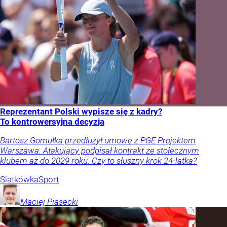
Reprezentant Polski wypisze się z kadry?
To kontrowersyjna decyzja
Bartosz Gomułka przedłużył umowę z PGE Projektem
Warszawa. Atakujący podpisał kontrakt ze stołecznym
klubem aż do 2029 roku. Czy to słuszny krok 24-latka?
Siatkówka
Sport
Maciej
Piasecki