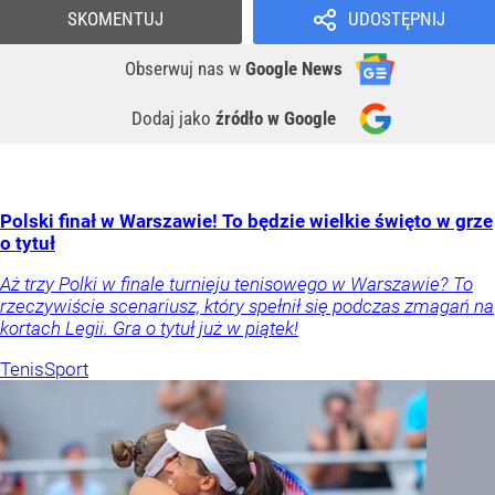
SKOMENTUJ
UDOSTĘPNIJ
Obserwuj nas
w
Google News
Dodaj jako
źródło w Google
Polski finał w Warszawie! To będzie wielkie święto w grze
o tytuł
Aż trzy Polki w finale turnieju tenisowego w Warszawie? To
rzeczywiście scenariusz, który spełnił się podczas zmagań na
kortach Legii. Gra o tytuł już w piątek!
Tenis
Sport