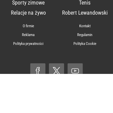
Sporty zimowe
Tenis
Relacje na żywo
Robert Lewandowski
O firmie
Kontakt
Reklama
Regulamin
Polityka prywatności
Polityka Cookie
© ℗ 1998-2026
Agencja Wydawniczo-Reklamowa „Wprost” Sp. z
o.o.
Wszelkie prawa zastrzeżone.