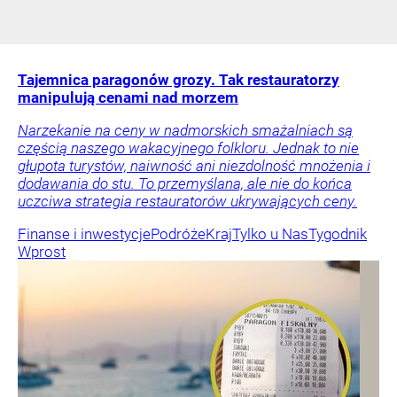
Tajemnica paragonów grozy. Tak restauratorzy
manipulują cenami nad morzem
Narzekanie na ceny w nadmorskich smażalniach są
częścią naszego wakacyjnego folkloru. Jednak to nie
głupota turystów, naiwność ani niezdolność mnożenia i
dodawania do stu. To przemyślana, ale nie do końca
uczciwa strategia restauratorów ukrywających ceny.
Finanse i inwestycje
Podróże
Kraj
Tylko u Nas
Tygodnik
Wprost