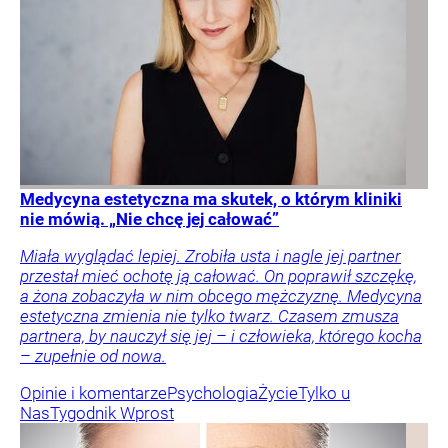
Medycyna estetyczna ma skutek, o którym kliniki
nie mówią. „Nie chcę jej całować”
Miała wyglądać lepiej. Zrobiła usta i nagle jej partner
przestał mieć ochotę ją całować. On poprawił szczękę,
a żona zobaczyła w nim obcego mężczyznę. Medycyna
estetyczna zmienia nie tylko twarz. Czasem zmusza
partnera, by nauczył się jej – i człowieka, którego kocha
– zupełnie od nowa.
Opinie i komentarze
Psychologia
Życie
Tylko u
Nas
Tygodnik Wprost