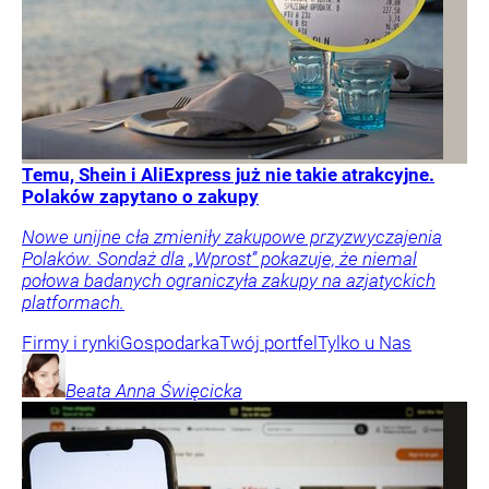
Temu, Shein i AliExpress już nie takie atrakcyjne.
Polaków zapytano o zakupy
Nowe unijne cła zmieniły zakupowe przyzwyczajenia
Polaków. Sondaż dla „Wprost” pokazuje, że niemal
połowa badanych ograniczyła zakupy na azjatyckich
platformach.
Firmy i rynki
Gospodarka
Twój portfel
Tylko u Nas
Beata Anna
Święcicka