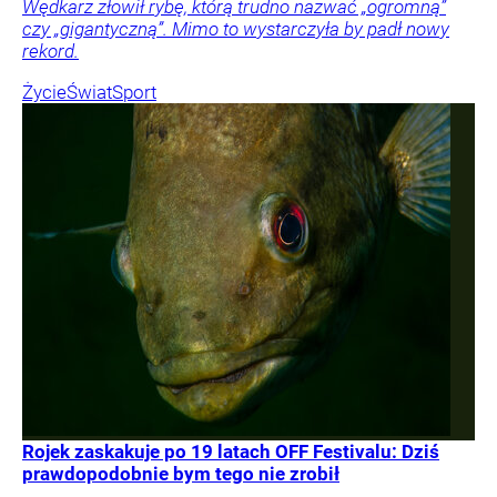
Wędkarz złowił rybę, którą trudno nazwać „ogromną”
czy „gigantyczną”. Mimo to wystarczyła by padł nowy
rekord.
Życie
Świat
Sport
Rojek zaskakuje po 19 latach OFF Festivalu: Dziś
prawdopodobnie bym tego nie zrobił