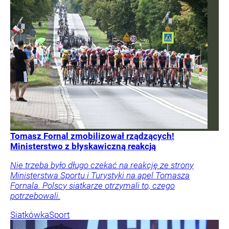
Tomasz Fornal zmobilizował rządzących!
Ministerstwo z błyskawiczną reakcją
Nie trzeba było długo czekać na reakcję ze strony
Ministerstwa Sportu i Turystyki na apel Tomasza
Fornala. Polscy siatkarze otrzymali to, czego
potrzebowali.
Siatkówka
Sport