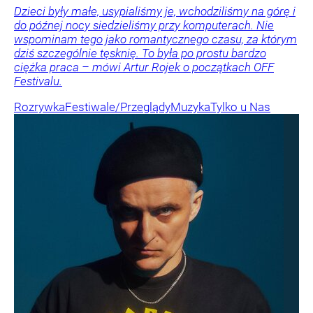
Dzieci były małe, usypialiśmy je, wchodziliśmy na górę i
do późnej nocy siedzieliśmy przy komputerach. Nie
wspominam tego jako romantycznego czasu, za którym
dziś szczególnie tęsknię. To była po prostu bardzo
ciężka praca – mówi Artur Rojek o początkach OFF
Festivalu.
Rozrywka
Festiwale/Przeglądy
Muzyka
Tylko u Nas