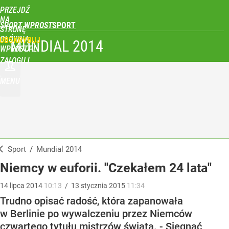
PRZEJDŹ
NA
SPORT WPROST
STRONĘ
GŁÓWNĄ
UBSKRYBUJ
MUNDIAL 2014
WPROST.PL
ZALOGUJ
MENU
Sport
/
Mundial 2014
Niemcy w euforii. "Czekałem 24 lata"
14
lipca
2014
10:13
/
13
stycznia
2015
11:34
Trudno opisać radość, która zapanowała
w Berlinie po wywalczeniu przez Niemców
czwartego tytułu mistrzów świata. - Sięgnąć