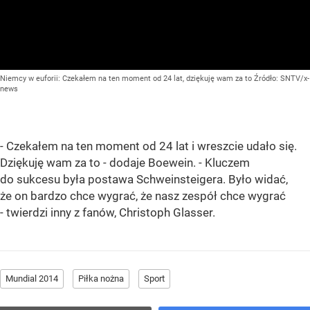
Niemcy w euforii: Czekałem na ten moment od 24 lat, dziękuję wam za to
Źródło:
SNTV/x-
news
- Czekałem na ten moment od 24 lat i wreszcie udało się.
Dziękuję wam za to - dodaje Boewein. - Kluczem
do sukcesu była postawa Schweinsteigera. Było widać,
że on bardzo chce wygrać, że nasz zespół chce wygrać
- twierdzi inny z fanów, Christoph Glasser.
Mundial 2014
Piłka nożna
Sport