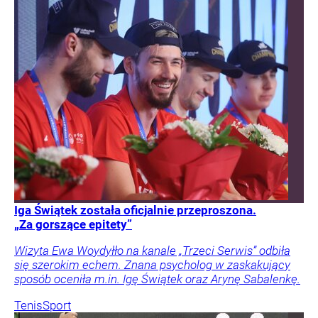
Iga Świątek została oficjalnie przeproszona.
„Za gorszące epitety”
Wizyta Ewa Woydyłło na kanale „Trzeci Serwis” odbiła
się szerokim echem. Znana psycholog w zaskakujący
sposób oceniła m.in. Igę Świątek oraz Arynę Sabalenkę.
Tenis
Sport